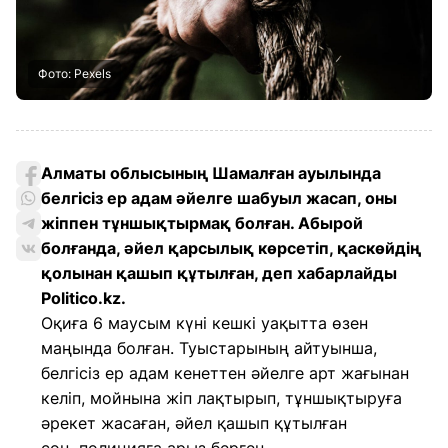
Фото: Pexels
Алматы облысының Шамалған ауылында
белгісіз ер адам әйелге шабуыл жасап, оны
жіппен тұншықтырмақ болған. Абырой
болғанда, әйел қарсылық көрсетіп, қаскөйдің
қолынан қашып құтылған, деп хабарлайды
Politico.kz.
Оқиға 6 маусым күні кешкі уақытта өзен
маңында болған. Туыстарының айтуынша,
белгісіз ер адам кенеттен әйелге арт жағынан
келіп, мойнына жіп лақтырып, тұншықтыруға
әрекет жасаған, әйел қашып құтылған