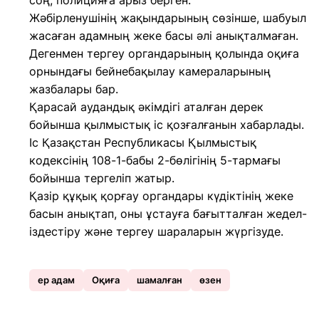
соң, полицияға арыз берген.
Жәбірленушінің жақындарының сөзінше, шабуыл
жасаған адамның жеке басы әлі анықталмаған.
Дегенмен тергеу органдарының қолында оқиға
орнындағы бейнебақылау камераларының
жазбалары бар.
Қарасай аудандық әкімдігі аталған дерек
бойынша қылмыстық іс қозғалғанын хабарлады.
Іс Қазақстан Республикасы Қылмыстық
кодексінің 108-1-бабы 2-бөлігінің 5-тармағы
бойынша тергеліп жатыр.
Қазір құқық қорғау органдары күдіктінің жеке
басын анықтап, оны ұстауға бағытталған жедел-
іздестіру және тергеу шараларын жүргізуде.
ер адам
Оқиға
шамалған
өзен