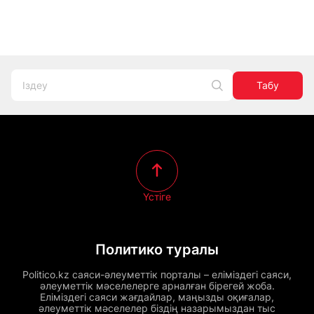
Табу
Үстіге
Политико туралы
Politico.kz саяси-әлеуметтік порталы – еліміздегі саяси,
әлеуметтік мәселелерге арналған бірегей жоба.
Еліміздегі саяси жағдайлар, маңызды оқиғалар,
әлеуметтік мәселелер біздің назарымыздан тыс