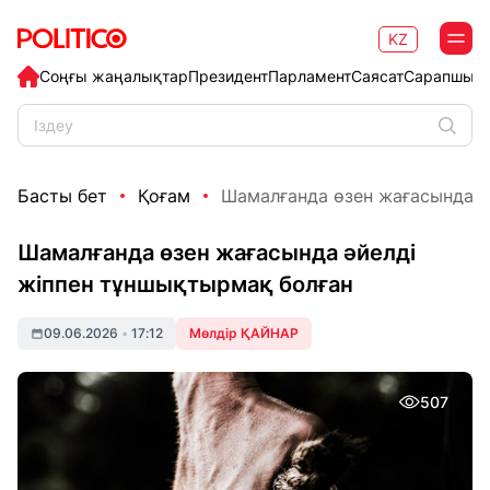
KZ
Соңғы жаңалықтар
Президент
Парламент
Саясат
Сарапшыл
Басты бет
Қоғам
Шамалғанда өзен жағасында әй
Шамалғанда өзен жағасында әйелді
жіппен тұншықтырмақ болған
09.06.2026
•
17:12
Мөлдір ҚАЙНАР
507