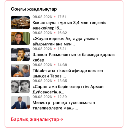
Соңғы жаңалықтар
08.08.2026
17:51
Көкшетауда тұрғын 3,4 млн теңгелік
әшекейлері б...
08.08.2026
16:32
«Жауап керек»: Ақтауда ұлынан
айырылған ана мин...
08.08.2026
15:21
Шавкат Рахмоновтың отбасында қаралы
хабар
08.08.2026
14:38
Tiktok-тағы тікелей эфирде шектен
шыққан Тараз ...
08.08.2026
13:35
«Сараптама бәрін өзгертті»: Арман
Дүйсеновтің ә...
08.08.2026
12:39
Министр грантқа түсе алмаған
талапкерлерге маңы...
Барлық жаңалықтар