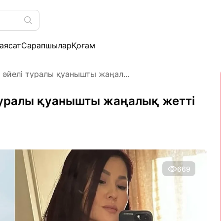
аясат
Сарапшылар
Қоғам
 әйелі туралы қуанышты жаңал...
туралы қуанышты жаңалық жетті
669