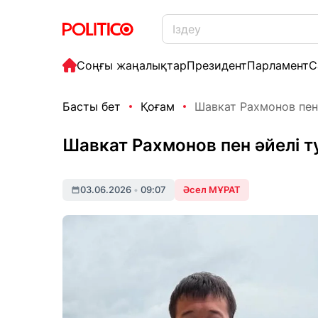
Соңғы жаңалықтар
Президент
Парламент
С
Басты бет
Қоғам
Шавкат Рахмонов пен
Шавкат Рахмонов пен әйелі 
03.06.2026
•
09:07
Әсел МҰРАТ