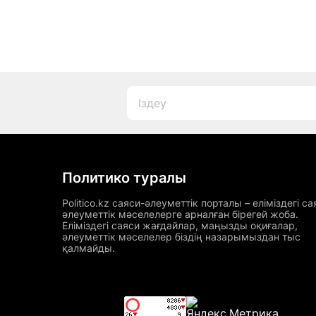
Политико туралы
Politico.kz саяси-әлеуметтік порталы – еліміздегі са
әлеуметтік мәселелерге арналған бірегей жоба.
Еліміздегі саяси жағдайлар, маңызды оқиғалар,
әлеуметтік мәселелер біздің назарымыздан тыс
қалмайды.