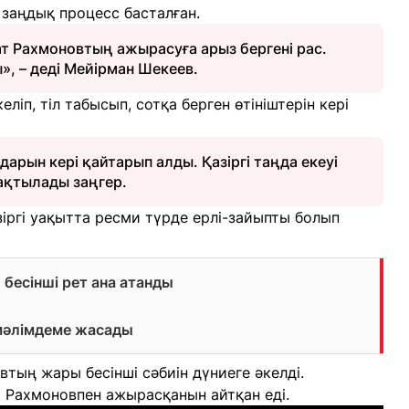
заңдық процесс басталған.
т Рахмоновтың ажырасуға арыз бергені рас.
», – деді Мейірман Шекеев.
еліп, тіл табысып, сотқа берген өтініштерін кері
дарын кері қайтарып алды. Қазіргі таңда екеуі
ақтылады заңгер.
іргі уақытта ресми түрде ерлі-зайыпты болып
есінші рет ана атанды
 мәлімдеме жасады
тың жары бесінші сәбиін дүниеге әкелді.
 Рахмоновпен ажырасқанын айтқан еді.