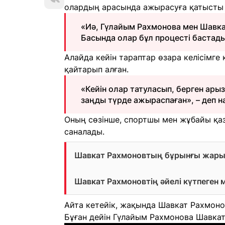
олардың арасында ажырасуға қатысты 
«Иә, Гүлайым Рахмонова мен Шавка
Басында олар бұл процесті бастады
Алайда кейін тараптар өзара келісімге к
қайтарып алған.
«Кейін олар татуласып, берген арыз
заңды түрде ажыраспаған», – деп н
Оның сөзінше, спортшы мен жұбайы қаз
саналады.
Шавкат Рахмоновтың бұрынғы жары б
Шавкат Рахмоновтің әйелі күтпеген
Айта кетейік, жақында Шавкат Рахмонов
Бұған дейін Гүлайым Рахмонова Шавкат