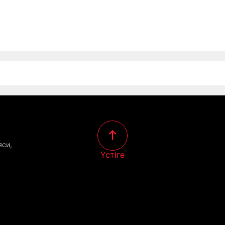
яси,
Үстіге