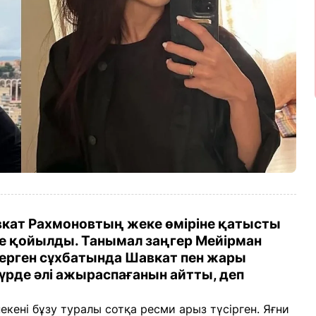
вкат Рахмоновтың жеке өміріне қатысты
те қойылды. Танымал заңгер Мейірман
ерген сұхбатында Шавкат пен жары
рде әлі ажыраспағанын айтты, деп
екені бұзу туралы сотқа ресми арыз түсірген. Яғни