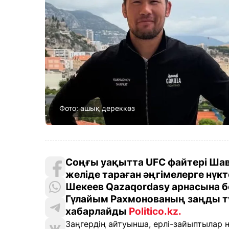
Фото: ашық дереккөз
Соңғы уақытта UFC файтері Ша
желіде тараған әңгімелерге нүк
Шекеев Qazaqordasy арнасына б
Гүлайым Рахмонованың заңды тү
хабарлайды
Politico.kz
.
Заңгердің айтуынша, ерлі-зайыптылар н