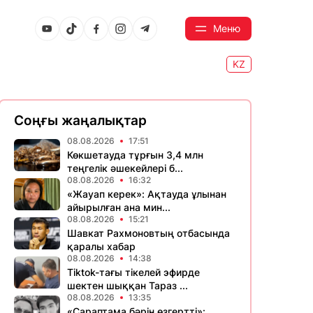
Меню
KZ
Соңғы жаңалықтар
08.08.2026
17:51
Көкшетауда тұрғын 3,4 млн
теңгелік әшекейлері б...
08.08.2026
16:32
«Жауап керек»: Ақтауда ұлынан
айырылған ана мин...
08.08.2026
15:21
Шавкат Рахмоновтың отбасында
қаралы хабар
08.08.2026
14:38
Tiktok-тағы тікелей эфирде
шектен шыққан Тараз ...
08.08.2026
13:35
«Сараптама бәрін өзгертті»: