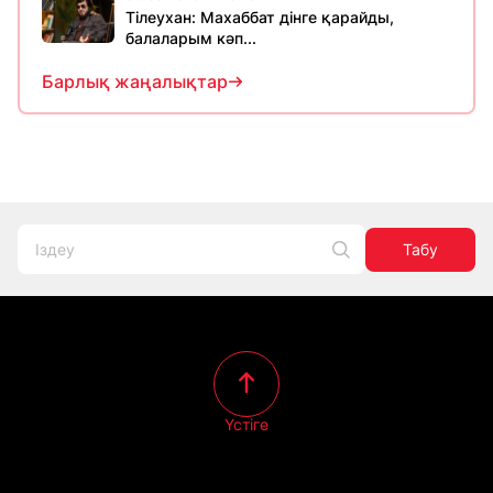
Тілеухан: Махаббат дінге қарайды,
балаларым кәп...
Барлық жаңалықтар
Табу
Үстіге