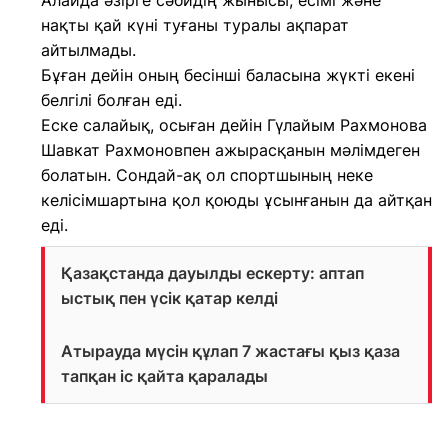
Алайда әзірге сәбидің жынысы, есімі және
нақты қай күні туғаны туралы ақпарат
айтылмады.
Бұған дейін оның бесінші баласына жүкті екені
белгілі болған еді.
Еске салайық, осыған дейін Гүлайым Рахмонова
Шавкат Рахмоновпен ажырасқанын мәлімдеген
болатын. Сондай-ақ ол спортшының неке
келісімшартына қол қоюды ұсынғанын да айтқан
еді.
Қазақстанда дауылды ескерту: аптап
ыстық пен үсік қатар келді
Атырауда мүсін құлап 7 жастағы қыз қаза
тапқан іс қайта қаралады