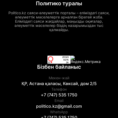
Политико туралы
Politico.kz саяси-әлеуметтік порталы – еліміздегі саяси,
әлеуметтік мәселелерге арналған бірегей жоба.
Еліміздегі саяси жағдайлар, маңызды оқиғалар,
әлеуметтік мәселелер біздің назарымыздан тыс
қалмайды.
Бізбен байланыс
Мекен-жай
ҚР, Астана қаласы, Көксай, дом 2/5
Телефон
+7 (747) 535 1750
Email
politico.kz@gmail.com
WhatsApp
+7 (747) 535 1750