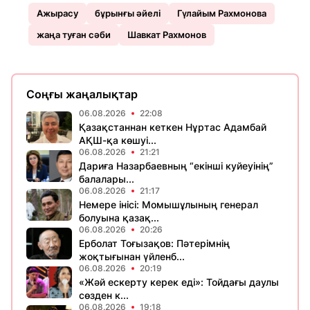
Ажырасу
бұрынғы әйелі
Гүлайым Рахмонова
жаңа туған сәби
Шавкат Рахмонов
Соңғы жаңалықтар
06.08.2026
22:08
Қазақстаннан кеткен Нұртас Адамбай
АҚШ-қа көшуі...
06.08.2026
21:21
Дариға Назарбаевның “екінші куйеуінің”
балалары...
06.08.2026
21:17
Немере інісі: Момышұлының генерал
болуына қазақ...
06.08.2026
20:26
Ерболат Тоғызақов: Пәтерімнің
жоқтығынан үйленб...
06.08.2026
20:19
«Жәй ескерту керек еді»: Тойдағы даулы
сөзден к...
06.08.2026
19:18