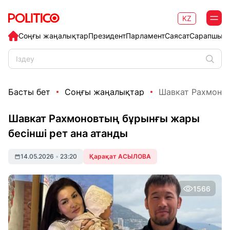
KZ
Соңғы жаңалықтар
Президент
Парламент
Саясат
Сарапшыл
Басты бет
Соңғы жаңалықтар
Шавкат Рахмоновт
Шавкат Рахмоновтың бұрынғы жары
бесінші рет ана атанды
14.05.2026
•
23:20
Қарақат АСЫЛОВА
1566