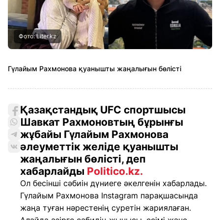
Фото: Liter.kz
Гүлайым Рахмонова қуанышты жаңалығын бөлісті
Қазақстандық UFC спортшысы
Шавкат Рахмоновтың бұрынғы
жұбайы Гүлайым Рахмонова
әлеуметтік желіде қуанышты
жаңалығын бөлісті, деп
хабарлайды
Politico.kz.
Ол бесінші сәбиін дүниеге әкелгенін хабарлады.
Гүлайым Рахмонова Instagram парақшасында
жаңа туған нәрестенің суретін жариялаған.