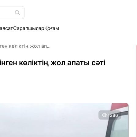
аясат
Сарапшылар
Қоғам
н көліктің жол ап...
ген көліктің жол апаты сәті
1286