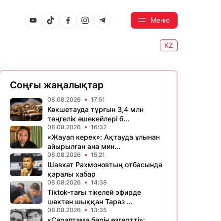
Меню
KZ
Соңғы жаңалықтар
08.08.2026
17:51
Көкшетауда тұрғын 3,4 млн
теңгелік әшекейлері б...
08.08.2026
16:32
«Жауап керек»: Ақтауда ұлынан
айырылған ана мин...
08.08.2026
15:21
Шавкат Рахмоновтың отбасында
қаралы хабар
08.08.2026
14:38
Tiktok-тағы тікелей эфирде
шектен шыққан Тараз ...
08.08.2026
13:35
«Сараптама бәрін өзгертті»: