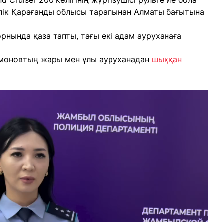
ruiser 200 көлігінің жүргізушісі рульге ие бола
өлік Қарағанды облысы тарапынан Алматы бағытына
рнында қаза тапты, тағы екі адам ауруханаға
ахмоновтың жары мен ұлы ауруханадан
шыққан