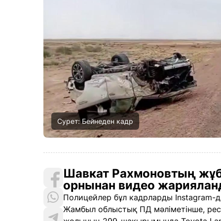
Сурет: Бейнеден кадр
Шавкат Рахмоновтың жұ
орнынан видео жарияланд
Полицейлер бұл кадрларды Instagram-
Жамбыл облыстық ПД мәліметінше, рес