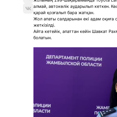
жолының 299-шақырымында Toyota Land C
алмай, автокөлік аударылып кеткен. К
қарай қозғалып бара жатқан.
Жол апаты салдарынан екі адам оқиға о
жеткізілді.
Айта кетейік, апаттан кейін Шавкат Р
болатын.