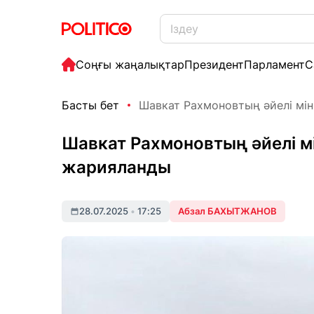
Соңғы жаңалықтар
Президент
Парламент
С
Басты бет
Шавкат Рахмоновтың әйелі мінге
Шавкат Рахмоновтың әйелі мін
жарияланды
28.07.2025
•
17:25
Абзал БАХЫТЖАНОВ