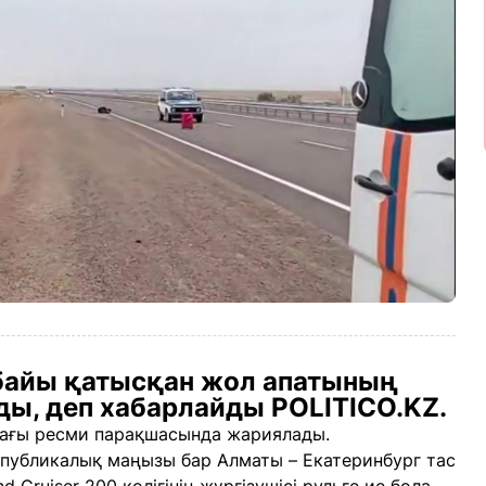
байы қатысқан жол апатының
ы, деп хабарлайды POLITICO.KZ.
дағы ресми парақшасында жариялады.
публикалық маңызы бар Алматы – Екатеринбург тас