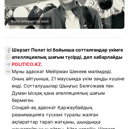
Фото: әлеуметтік желі
Шерзат Полат ісі бойынша сотталғандар үкімге
апелляциялық шағым түсірді, деп хабарлайды
POLITICO.KZ.
Мұны адвокат Мейірман Шекеев мәлімдеді.
Оның айтуынша, 21 маусымда үкім заңды күшіне
енді. Сотталушылар Шыңғыс Белғожаев пен
Думан Ысқақ қана апелляциялық шағым
бермеген.
Сондай-ақ адвокат Қаржаубайдың
реанимацияға түскені туралы жалған
ақпараттар тарап жатқаны, шындыққа