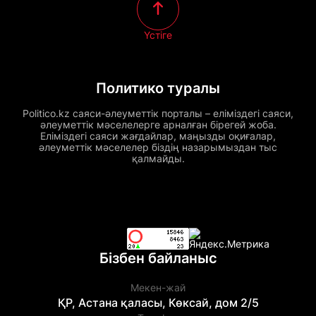
Үстіге
Политико туралы
Politico.kz саяси-әлеуметтік порталы – еліміздегі саяси,
әлеуметтік мәселелерге арналған бірегей жоба.
Еліміздегі саяси жағдайлар, маңызды оқиғалар,
әлеуметтік мәселелер біздің назарымыздан тыс
қалмайды.
Бізбен байланыс
Мекен-жай
ҚР, Астана қаласы, Көксай, дом 2/5