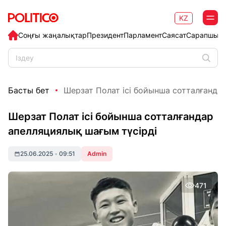
KZ
Соңғы жаңалықтар
Президент
Парламент
Саясат
Сарапшыл
Басты бет
Шерзат Полат ісі бойынша сотталғандар
Шерзат Полат ісі бойынша сотталғандар
апелляциялық шағым түсірді
25.06.2025
•
09:51
Admin
471