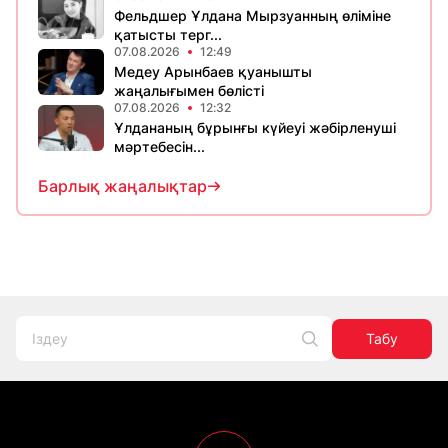
Фельдшер Ұлдана Мырзуанның өліміне
қатысты терг...
07.08.2026
12:49
Медеу Арынбаев қуанышты
жаңалығымен бөлісті
07.08.2026
12:32
Ұлдананың бұрынғы күйеуі жәбірленуші
мәртебесін...
Барлық жаңалықтар
Табу