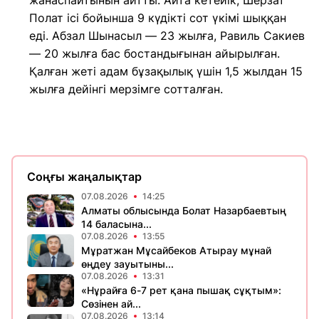
жанаспайтынын айтты. Айта кетейік, Шерзат
Полат ісі бойынша 9 күдікті сот үкімі шыққан
еді. Абзал Шынасыл — 23 жылға, Равиль Сакиев
— 20 жылға бас бостандығынан айырылған.
Қалған жеті адам бұзақылық үшін 1,5 жылдан 15
жылға дейінгі мерзімге сотталған.
Соңғы жаңалықтар
07.08.2026
14:25
Алматы облысында Болат Назарбаевтың
14 баласына...
07.08.2026
13:55
Мұратжан Мұсайбеков Атырау мұнай
өңдеу зауытыны...
07.08.2026
13:31
«Нұрайға 6-7 рет қана пышақ сұқтым»:
Сөзінен ай...
07.08.2026
13:14