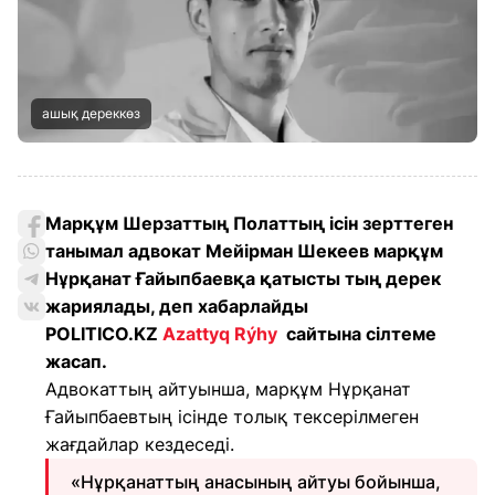
ашық дереккөз
Марқұм Шерзаттың Полаттың ісін зерттеген
танымал адвокат Мейірман Шекеев марқұм
Нұрқанат Ғайыпбаевқа қатысты тың дерек
жариялады, деп хабарлайды
POLITICO.KZ
Azattyq Rýhy
сайтына сілтеме
жасап.
Адвокаттың айтуынша, марқұм Нұрқанат
Ғайыпбаевтың ісінде толық тексерілмеген
жағдайлар кездеседі.
«Нұрқанаттың анасының айтуы бойынша,