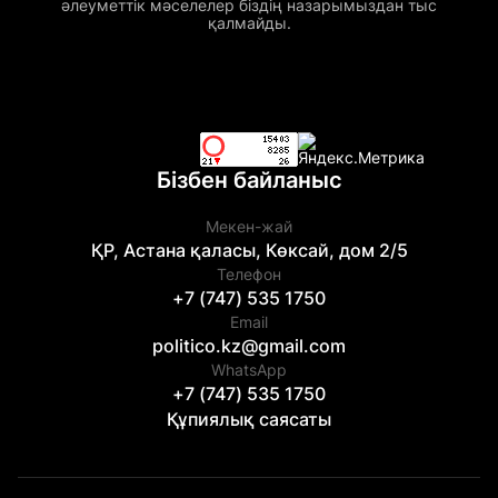
әлеуметтік мәселелер біздің назарымыздан тыс
қалмайды.
Бізбен байланыс
Мекен-жай
ҚР, Астана қаласы, Көксай, дом 2/5
Телефон
+7 (747) 535 1750
Email
politico.kz@gmail.com
WhatsApp
+7 (747) 535 1750
Құпиялық саясаты