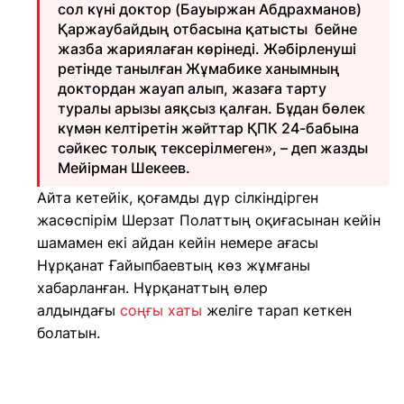
сол күні доктор (Бауыржан Абдрахманов)
Қаржаубайдың отбасына қатысты бейне
жазба жариялаған көрінеді. Жәбірленуші
ретінде танылған Жұмабике ханымның
доктордан жауап алып, жазаға тарту
туралы арызы аяқсыз қалған. Бұдан бөлек
күмән келтіретін жәйттар ҚПК 24-бабына
сәйкес толық тексерілмеген», – деп жазды
Мейірман Шекеев.
Айта кетейік, қоғамды дүр сілкіндірген
жасөспірім Шерзат Полаттың оқиғасынан кейін
шамамен екі айдан кейін немере ағасы
Нұрқанат Ғайыпбаевтың көз жұмғаны
хабарланған. Нұрқанаттың өлер
алдындағы
соңғы хаты
желіге тарап кеткен
болатын.