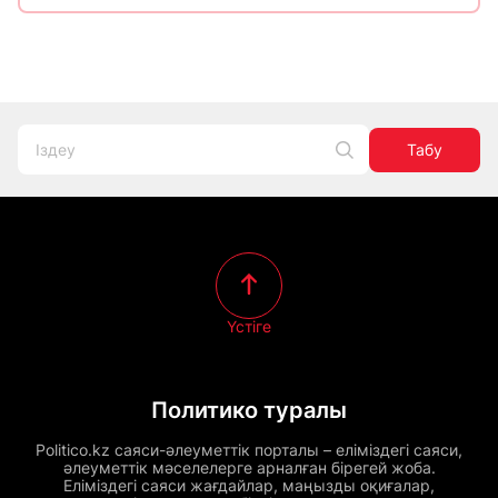
Табу
Үстіге
Политико туралы
Politico.kz саяси-әлеуметтік порталы – еліміздегі саяси,
әлеуметтік мәселелерге арналған бірегей жоба.
Еліміздегі саяси жағдайлар, маңызды оқиғалар,