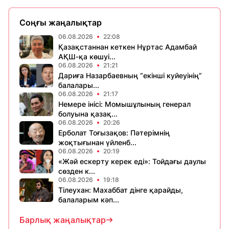
Соңғы жаңалықтар
06.08.2026
22:08
Қазақстаннан кеткен Нұртас Адамбай
АҚШ-қа көшуі...
06.08.2026
21:21
Дариға Назарбаевның “екінші куйеуінің”
балалары...
06.08.2026
21:17
Немере інісі: Момышұлының генерал
болуына қазақ...
06.08.2026
20:26
Ерболат Тоғызақов: Пәтерімнің
жоқтығынан үйленб...
06.08.2026
20:19
«Жәй ескерту керек еді»: Тойдағы даулы
сөзден к...
06.08.2026
19:18
Тілеухан: Махаббат дінге қарайды,
балаларым кәп...
Барлық жаңалықтар