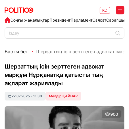
KZ
Соңғы жаңалықтар
Президент
Парламент
Саясат
Сарапшыл
Басты бет
Шерзаттың ісін зерттеген адвокат марқұ
Шерзаттың ісін зерттеген адвокат
марқұм Нұрқанатқа қатысты тың
ақпарат жариялады
22.07.2025
•
11:30
Мөлдір ҚАЙНАР
900