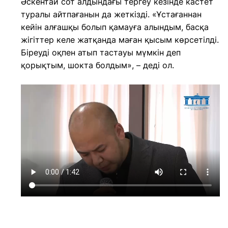
Әскентай сот алдындағы тергеу кезінде кастет
туралы айтпағанын да жеткізді. «Ұстағаннан
кейін алғашқы болып қамауға алындым, басқа
жігіттер келе жатқанда маған қысым көрсетілді.
Біреуді оқпен атып тастауы мүмкін деп
қорықтым, шокта болдым», – деді ол.