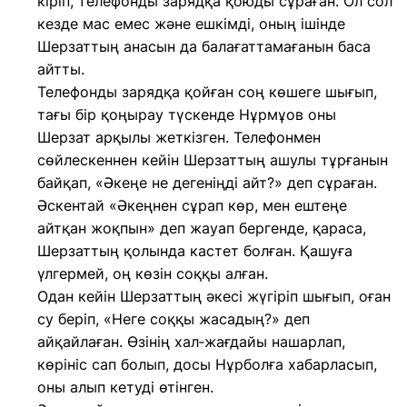
кіріп, телефонды зарядқа қоюды сұраған. Ол сол
кезде мас емес және ешкімді, оның ішінде
Шерзаттың анасын да балағаттамағанын баса
айтты.
Телефонды зарядқа қойған соң көшеге шығып,
тағы бір қоңырау түскенде Нұрмұов оны
Шерзат арқылы жеткізген. Телефонмен
сөйлескеннен кейін Шерзаттың ашулы тұрғанын
байқап, «Әкеңе не дегеніңді айт?» деп сұраған.
Әскентай «Әкеңнен сұрап көр, мен ештеңе
айтқан жоқпын» деп жауап бергенде, қараса,
Шерзаттың қолында кастет болған. Қашуға
үлгермей, оң көзін соққы алған.
Одан кейін Шерзаттың әкесі жүгіріп шығып, оған
су беріп, «Неге соққы жасадың?» деп
айқайлаған. Өзінің хал‑жағдайы нашарлап,
көрініс сап болып, досы Нұрболға хабарласып,
оны алып кетуді өтінген.