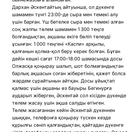
Дархан Әскентайтың айтуынша, ол дүкенге
шамамен түнгі 23:00-де сыра мен темекі алу
үшін барған. Үш бөтелке сыра мен темекі алған
соң жалпы төлем шамамен 1 300 теңге
болғандықтан, ақшаны екіге бөліп төлеуді
ұсынған: 1 000 теңгені «Каспи» арқылы,
қалғанын қолма-қол беру керек болған. Бұған
дейін кешкі сағат 17:00–18:00 шамасында досы
Олжасқа қоңырау шалып, шот болмағандықтан
барлық ақшасын соған жіберетінін, қажет болса
жәрдем сұрайтынын айтқан. Досы ұйықтап
қалмас үшін ақшаны өз бауыры Бегинурға
аударып жіберген, Әскентай сол кісіден дүкенде
төлем жасау үшін ақша салуды өтінген.
Төлем жасағаннан кейін Әскентай дүкеннен
шыққан, телефонға қоңырау түскен кезде
құрылғы сөніп қалғандықтан, қайтадан дүкенге