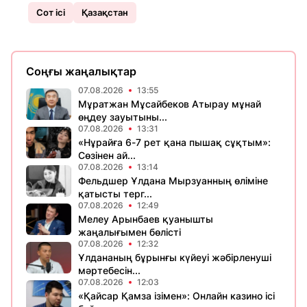
Сот ісі
Қазақстан
Соңғы жаңалықтар
07.08.2026
13:55
Мұратжан Мұсайбеков Атырау мұнай
өңдеу зауытыны...
07.08.2026
13:31
«Нұрайға 6-7 рет қана пышақ сұқтым»:
Сөзінен ай...
07.08.2026
13:14
Фельдшер Ұлдана Мырзуанның өліміне
қатысты терг...
07.08.2026
12:49
Мелеу Арынбаев қуанышты
жаңалығымен бөлісті
07.08.2026
12:32
Ұлдананың бұрынғы күйеуі жәбірленуші
мәртебесін...
07.08.2026
12:03
«Қайсар Қамза ізімен»: Онлайн казино ісі