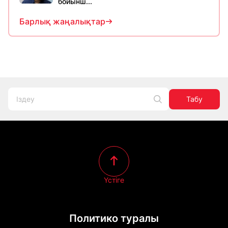
бойынш...
Барлық жаңалықтар
Табу
Үстіге
Политико туралы