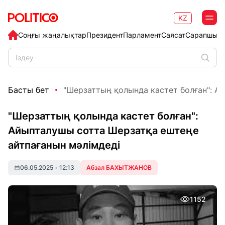
KZ
Соңғы жаңалықтар
Президент
Парламент
Саясат
Сарапшыл
Басты бет
"Шерзаттың қолында кастет болған": Ай
"Шерзаттың қолында кастет болған":
Айыпталушы сотта Шерзатқа ештеңе
айтпағанын мәлімдеді
06.05.2025
•
12:13
Абзал БАХЫТЖАНОВ
1152