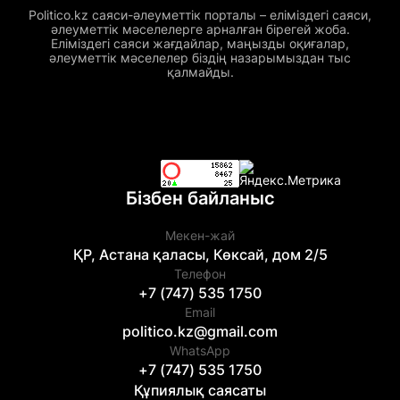
Politico.kz саяси-әлеуметтік порталы – еліміздегі саяси,
әлеуметтік мәселелерге арналған бірегей жоба.
Еліміздегі саяси жағдайлар, маңызды оқиғалар,
әлеуметтік мәселелер біздің назарымыздан тыс
қалмайды.
Бізбен байланыс
Мекен-жай
ҚР, Астана қаласы, Көксай, дом 2/5
Телефон
+7 (747) 535 1750
Email
politico.kz@gmail.com
WhatsApp
+7 (747) 535 1750
Құпиялық саясаты