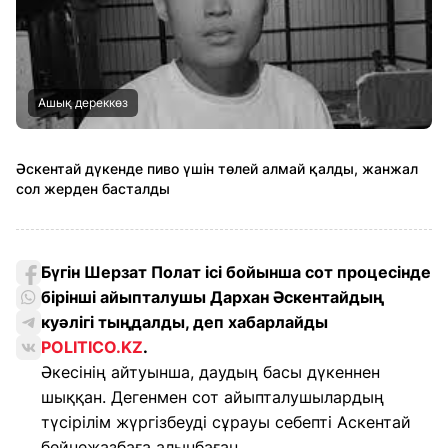
Ашық дереккөз
Әскентай дүкенде пиво үшін төлей алмай қалды, жанжал
сол жерден басталды
Бүгін Шерзат Полат ісі бойынша сот процесінде
бірінші айыпталушы Дархан Әскентайдың
куәлігі тыңдалды, деп хабарлайды
POLITICO.KZ
.
Әкесінің айтуынша, даудың басы дүкеннен
шыққан. Дегенмен сот айыпталушылардың
түсірілім жүргізбеуді сұрауы себепті Аскентай
бейнежазбаға алынбаған.