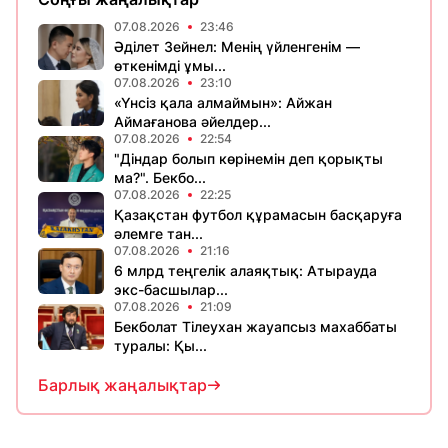
07.08.2026
23:46
Әділет Зейнел: Менің үйленгенім —
өткенімді ұмы...
07.08.2026
23:10
«Үнсіз қала алмаймын»: Айжан
Аймағанова әйелдер...
07.08.2026
22:54
"Діндар болып көрінемін деп қорықты
ма?". Бекбо...
07.08.2026
22:25
Қазақстан футбол құрамасын басқаруға
әлемге тан...
07.08.2026
21:16
6 млрд теңгелік алаяқтық: Атырауда
экс-басшылар...
07.08.2026
21:09
Бекболат Тілеухан жауапсыз махаббаты
туралы: Қы...
Барлық жаңалықтар