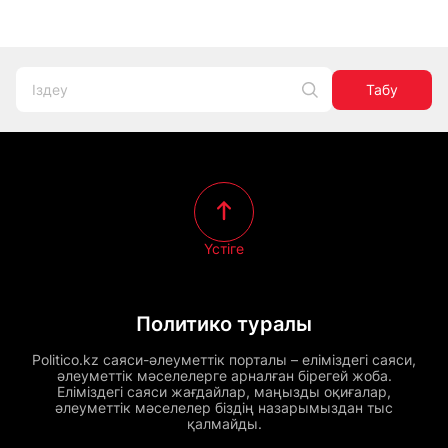
Табу
Үстіге
Политико туралы
Politico.kz саяси-әлеуметтік порталы – еліміздегі саяси,
әлеуметтік мәселелерге арналған бірегей жоба.
Еліміздегі саяси жағдайлар, маңызды оқиғалар,
әлеуметтік мәселелер біздің назарымыздан тыс
қалмайды.