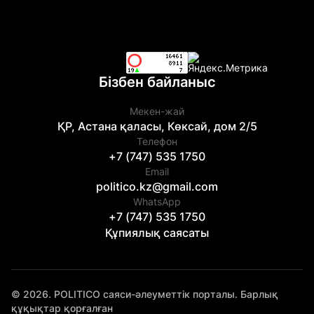
Бізбен байланыс
Мекен-жай
ҚР, Астана қаласы, Көксай, дом 2/5
Телефон
+7 (747) 535 1750
Email
politico.kz@gmail.com
WhatsApp
+7 (747) 535 1750
Құпиялық саясаты
© 2026. POLITICO саяси-әлеуметтік порталы. Барлық
құқықтар қорғалған