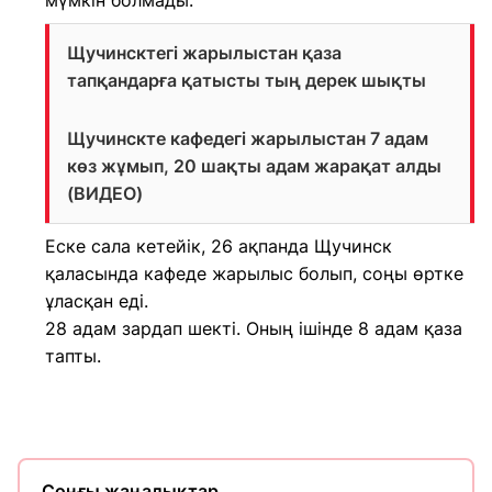
мүмкін болмады.
Щучинсктегі жарылыстан қаза
тапқандарға қатысты тың дерек шықты
Щучинскте кафедегі жарылыстан 7 адам
көз жұмып, 20 шақты адам жарақат алды
(ВИДЕО)
Еске сала кетейік, 26 ақпанда Щучинск
қаласында кафеде жарылыс болып, соңы өртке
ұласқан еді.
28 адам зардап шекті. Оның ішінде 8 адам қаза
тапты.
Соңғы жаңалықтар