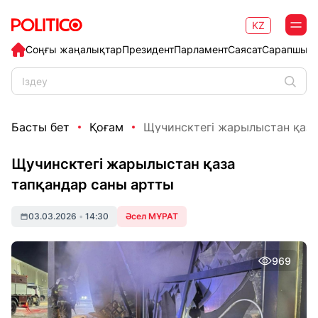
KZ
Соңғы жаңалықтар
Президент
Парламент
Саясат
Сарапшыл
Басты бет
Қоғам
Щучинсктегі жарылыстан қаза
Щучинсктегі жарылыстан қаза
тапқандар саны артты
03.03.2026
•
14:30
Әсел МҰРАТ
969