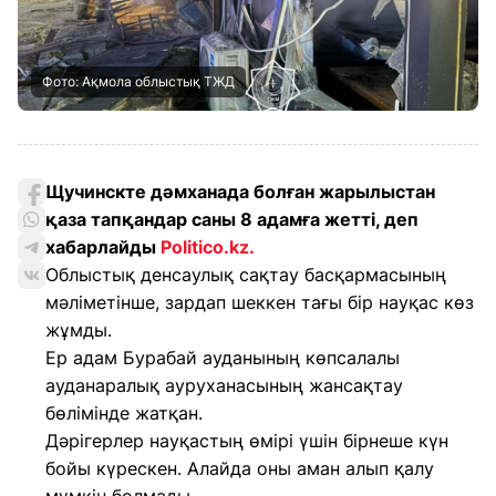
Фото: Ақмола облыстық ТЖД
Щучинскте дәмханада болған жарылыстан
қаза тапқандар саны 8 адамға жетті, деп
хабарлайды
Politico.kz.
Облыстық денсаулық сақтау басқармасының
мәліметінше, зардап шеккен тағы бір науқас көз
жұмды.
Ер адам Бурабай ауданының көпсалалы
ауданаралық ауруханасының жансақтау
бөлімінде жатқан.
Дәрігерлер науқастың өмірі үшін бірнеше күн
бойы күрескен. Алайда оны аман алып қалу