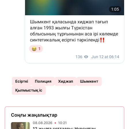
Есірткі
Полиция
Хиджап
Шымкент
Қылмыстық іс
Соңғы жаңалықтар
08.08.2026
10:21
12 жылға сотталды: Нұрсұлтан