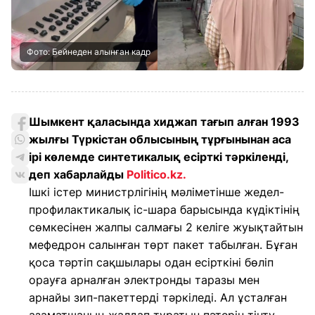
Фото: Бейнеден алынған кадр
Шымкент қаласында хиджап тағып алған 1993
жылғы Түркістан облысының тұрғынынан аса
ірі көлемде синтетикалық есірткі тәркіленді,
деп хабарлайды
Politico.kz.
Ішкі істер министрлігінің мәліметінше жедел-
профилактикалық іс-шара барысында күдіктінің
сөмкесінен жалпы салмағы 2 келіге жуықтайтын
мефедрон салынған төрт пакет табылған. Бұған
қоса тәртіп сақшылары одан есірткіні бөліп
орауға арналған электронды таразы мен
арнайы зип-пакеттерді тәркіледі. Ал ұсталған