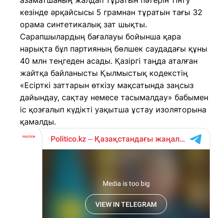
азаматшаның жалдап тұратын пәтерін тінту
кезінде әрқайсысы 5 грамнан тұратын тағы 32
орама синтетикалық зат шықты.
Сарапшылардың бағалауы бойынша қара
нарықта бұл партияның бөлшек саудадағы құны
40 млн теңгеден асады. Қазіргі таңда аталған
жайтқа байланысты Қылмыстық кодекстің
«Есірткі заттарын өткізу мақсатында заңсыз
дайындау, сақтау немесе тасымалдау» бабымен
іс қозғалып күдікті уақытша ұстау изоляторына
қамалды.