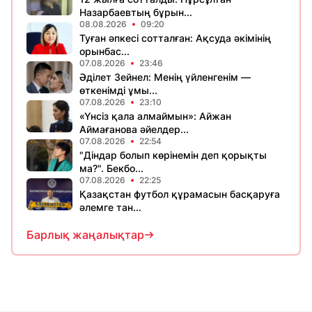
Назарбаевтың бұрын...
08.08.2026
09:20
Туған әпкесі сотталған: Ақсуда әкімінің
орынбас...
07.08.2026
23:46
Әділет Зейнел: Менің үйленгенім —
өткенімді ұмы...
07.08.2026
23:10
«Үнсіз қала алмаймын»: Айжан
Аймағанова әйелдер...
07.08.2026
22:54
"Діндар болып көрінемін деп қорықты
ма?". Бекбо...
07.08.2026
22:25
Қазақстан футбол құрамасын басқаруға
әлемге тан...
Барлық жаңалықтар