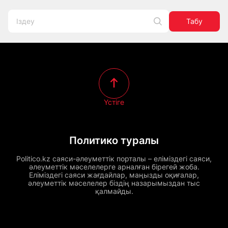
Табу
Үстіге
Политико туралы
Politico.kz саяси-әлеуметтік порталы – еліміздегі саяси,
әлеуметтік мәселелерге арналған бірегей жоба.
Еліміздегі саяси жағдайлар, маңызды оқиғалар,
әлеуметтік мәселелер біздің назарымыздан тыс
қалмайды.