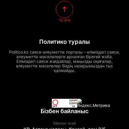
Үстіге
Политико туралы
Politico.kz саяси-әлеуметтік порталы – еліміздегі саяси,
әлеуметтік мәселелерге арналған бірегей жоба.
Еліміздегі саяси жағдайлар, маңызды оқиғалар,
әлеуметтік мәселелер біздің назарымыздан тыс
қалмайды.
Бізбен байланыс
Мекен-жай