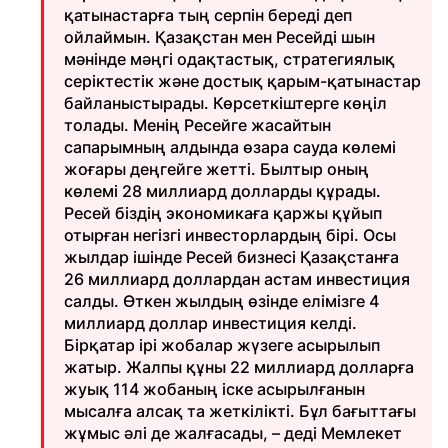
қатынастарға тың серпін береді деп
ойлаймын. Қазақстан мен Ресейді шын
мәнінде мәңгі одақтастық, стратегиялық
серіктестік және достық қарым-қатынастар
байланыстырады. Көрсеткіштерге көңіл
толады. Менің Ресейге жасайтын
сапарымның алдында өзара сауда көлемі
жоғары деңгейге жетті. Былтыр оның
көлемі 28 миллиард долларды құрады.
Ресей біздің экономикаға қаржы құйып
отырған негізгі инвесторлардың бірі. Осы
жылдар ішінде Ресей бизнесі Қазақстанға
26 миллиард доллардан астам инвестиция
салды. Өткен жылдың өзінде елімізге 4
миллиард доллар инвестиция келді.
Бірқатар ірі жобалар жүзеге асырылып
жатыр. Жалпы құны 22 миллиард долларға
жуық 114 жобаның іске асырылғанын
мысалға алсақ та жеткілікті. Бұл бағыттағы
жұмыс әлі де жалғасады, – деді Мемлекет