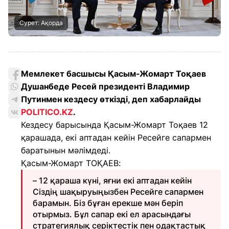
Сурет: Ақорда
Мемлекет басшысы Қасым-Жомарт Тоқаев
Душанбеде Ресей президенті Владимир
Путинмен кездесу өткізді, деп хабарлайды
POLITICO.KZ
.
Кездесу барысында Қасым-Жомарт Тоқаев 12
қарашада, екі аптадан кейін Ресейге сапармен
баратынын мәлімдеді.
Қасым-Жомарт ТОҚАЕВ:
– 12 қараша күні, яғни екі аптадан кейін
Сіздің шақыруыңызбен Ресейге сапармен
барамын. Біз бұған ерекше мән беріп
отырмыз. Бұл сапар екі ел арасындағы
стратегиялық серіктестік пен одақтастық