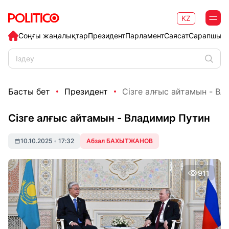
KZ
Соңғы жаңалықтар
Президент
Парламент
Саясат
Сарапшыл
Басты бет
Президент
Сізге алғыс айтамын - В
Сізге алғыс айтамын - Владимир Путин
10.10.2025
•
17:32
Абзал БАХЫТЖАНОВ
911