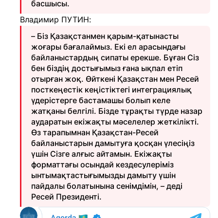
басшысы.
Владимир ПУТИН:
– Біз Қазақстанмен қарым-қатынасты
жоғары бағалаймыз. Екі ел арасындағы
байланыстардың сипаты ерекше. Бұған Сіз
бен біздің достығымыз ғана ықпал етіп
отырған жоқ. Өйткені Қазақстан мен Ресей
посткеңестік кеңістіктегі интеграциялық
үдерістерге бастамашы болып келе
жатқаны белгілі. Бізде тұрақты түрде назар
аударатын екіжақты мәселелер жеткілікті.
Өз тарапымнан Қазақстан-Ресей
байланыстарын дамытуға қосқан үлесіңіз
үшін Сізге алғыс айтамын. Екіжақты
форматтағы осындай кездесулеріміз
ынтымақтастығымызды дамыту үшін
пайдалы болатынына сенімдімін, – деді
Ресей Президенті.