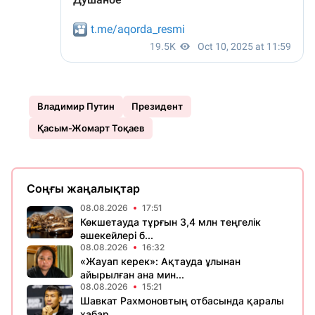
Владимир Путин
Президент
Қасым-Жомарт Тоқаев
Соңғы жаңалықтар
08.08.2026
17:51
Көкшетауда тұрғын 3,4 млн теңгелік
әшекейлері б...
08.08.2026
16:32
«Жауап керек»: Ақтауда ұлынан
айырылған ана мин...
08.08.2026
15:21
Шавкат Рахмоновтың отбасында қаралы
хабар