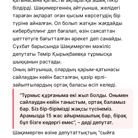
қатынасына қатысты ақпаратқа ашық пікір
білдірді. Шақимергеннің айтуынша, желідегі
тараған ақпарат оған қысым көрсетудің бір
түріне айналған. Ол болып жатқан жағдайды
кибербуллинг деп бағалап, өзін саясаттан
шеттетуге бағытталған әрекет деп санайды.
Сұхбат барысында Шақимерген мәжіліс
депутаты Темір Қырықбаевқа тұрмысқа
шыққанын растады.
Оның айтуынша, олардың қарым-қатынасы
сайлаудан кейін басталған, қазір ерлі-
зайыптылардың ортақ баласы өсіп келеді.
“Тұрмыс құрғаныма екі жыл болды. Онымен
сайлаудан кейін таныстым, ортақ баламыз
бар. Біз бір-бірімізді жақсы түсінеміз.
Арамызда 15 жас айырмашылық бар, бірақ
бұл бізге кедергі емес”, – деді депутат.
Шақимерген өзіне депутаттықтың “сыйға