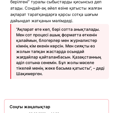
берілгені” туралы сыбыстарды қисынсыз деп
атады. Сондай-ақ әйел өзіне қатысты жалған
ақпарат таратқандарға қарсы сотқа шағым
дайындап жатқанын мәлімдеді.
“Ақпарат өте көп, бәрі сотта анықталады.
Мен сот процесі ашық форматта өткенін
қалаймын, блогерлер мен журналистер
кімнің кім екенін көрсін. Мен сияқты өз
жолын тапқан жастарда осындай
жағдайлар қайталанбасын. Қазақстанның
әділ сотына сенемін. Бұл жолы мәселе
тікелей менің жеке басыма қатысты”, – деді
Шақимерген.
Соңғы жаңалықтар