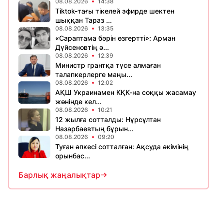
08.08.2026
14:38
Tiktok-тағы тікелей эфирде шектен
шыққан Тараз ...
08.08.2026
13:35
«Сараптама бәрін өзгертті»: Арман
Дүйсеновтің ә...
08.08.2026
12:39
Министр грантқа түсе алмаған
талапкерлерге маңы...
08.08.2026
12:02
АҚШ Украинамен КҚК-на соққы жасамау
жөнінде кел...
08.08.2026
10:21
12 жылға сотталды: Нұрсұлтан
Назарбаевтың бұрын...
08.08.2026
09:20
Туған әпкесі сотталған: Ақсуда әкімінің
орынбас...
Барлық жаңалықтар