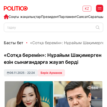
KZ
Соңғы жаңалықтар
Президент
Парламент
Саясат
Сарапшыл
Басты бет
«Сотқа беремін»: Нұрайым Шақимерген ө
«Сотқа беремін»: Нұрайым Шақимерген
өзін сынағандарға жауап берді
06.11.2025
•
22:24
Берік Арманов
684