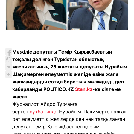
Мәжіліс депутаты Темір Қырықбаевтың
тоқалы делінген Түркістан облыстық
маслихатының 25 жастағы депутаты Нұрайым
Шақимерген әлеуметтік желіде өзіне жала
жапқандарды сотқа беретінін мәлімдеді, деп
хабарлайды POLITICO.KZ
Stan.kz
-ке сілтеме
жасап.
Журналист Айдос Тұрғанға
берген
сұхбатында
Нұрайым Шақимерген алғаш
рет әлеуметтік желілерде кеңінен талқыланған
депутат Темір Қырықбаевпен қарым-