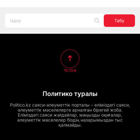
Табу
Үстіге
Политико туралы
Politico.kz саяси-әлеуметтік порталы – еліміздегі саяси,
әлеуметтік мәселелерге арналған бірегей жоба.
Еліміздегі саяси жағдайлар, маңызды оқиғалар,
әлеуметтік мәселелер біздің назарымыздан тыс
қалмайды.