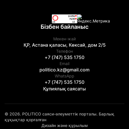
Бізбен байланыс
Мекен-жай
ҚР, Астана қаласы, Көксай, дом 2/5
Телефон
+7 (747) 535 1750
Email
politico.kz@gmail.com
WhatsApp
+7 (747) 535 1750
Құпиялық саясаты
© 2026. POLITICO саяси-әлеуметтік порталы. Барлық
құқықтар қорғалған
Дизайн және құрылым