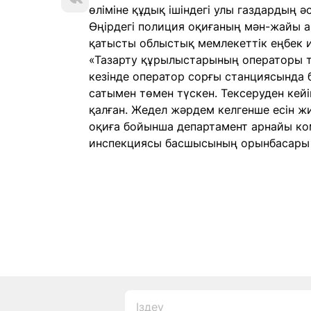
өліміне құдық ішіндегі улы газдардың ә
Өңірдегі полиция оқиғаның мән-жайы а
қатысты облыстық мемлекеттік еңбек и
«Тазарту құрылыстарының операторы т
кезінде оператор сорғы станциясында 
сатымен төмен түскен. Тексеруден кейі
қалған. Жедел жәрдем келгенше есін ж
оқиға бойынша департамент арнайы ком
инспекциясы басшысының орынбасары 