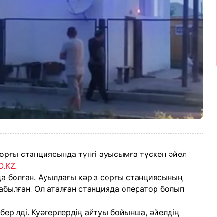
сорғы станциясында түнгі ауысымға түскен әйел
O.KZ.
 болған. Ауылдағы кәріз сорғы станциясының
абылған. Ол аталған станцияда оператор болып
ерілді. Куәгерлердің айтуы бойынша, әйелдің