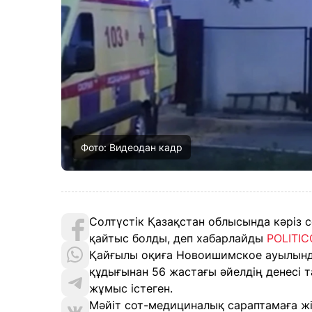
Фото: Видеодан кадр
Солтүстік Қазақстан облысында кәріз 
қайтыс болды, деп хабарлайды
POLITIC
Қайғылы оқиға Новоишимское ауылында
құдығынан 56 жастағы әйелдің денесі т
жұмыс істеген.
Мәйіт сот-медициналық сараптамаға жіб