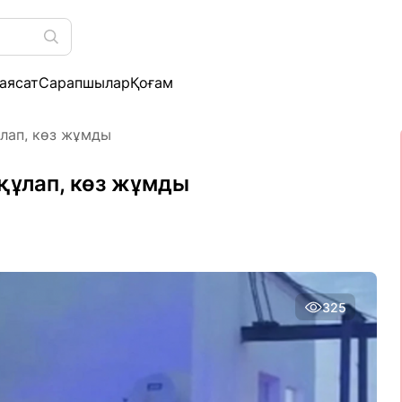
аясат
Сарапшылар
Қоғам
ұлап, көз жұмды
құлап, көз жұмды
325