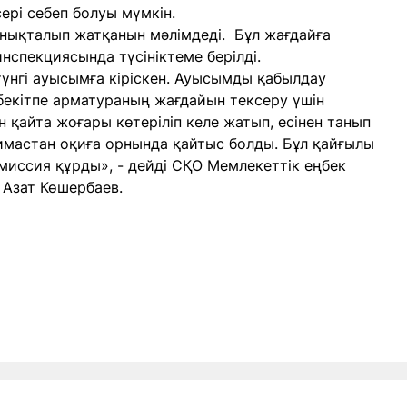
сері себеп болуы мүмкін.
нықталып жатқанын мәлімдеді. Бұл жағдайға
нспекциясында түсініктеме берілді.
үнгі ауысымға кіріскен. Ауысымды қабылдау
бекітпе арматураның жағдайын тексеру үшін
н қайта жоғары көтеріліп келе жатып, есінен танып
имастан оқиға орнында қайтыс болды. Бұл қайғылы
иссия құрды», - дейді СҚО Мемлекеттік еңбек
Азат Көшербаев.