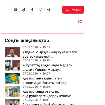
Меню
KZ
Соңғы жаңалықтар
07.08.2026
19:49
Ұлдана Мырзуанның күйеуі: Елге
ерегескенде екін...
07.08.2026
19:15
«Әділеттің арқасында медаль
алды»: Ұлдана Мырзу...
07.08.2026
19:07
Қазақстанға құйылатын
инвестиция бағыты өзгерді
07.08.2026
18:59
Қазақстанда отандық
өндірушілерге қолдау күшейе...
07.08.2026
18:11
Атырауда күйеуі әйелін аяусыз