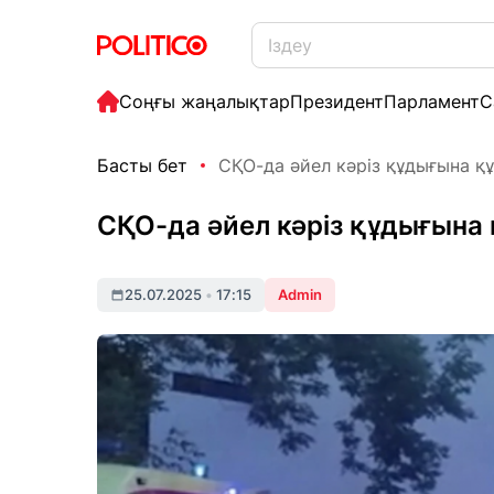
Соңғы жаңалықтар
Президент
Парламент
С
Басты бет
СҚО-да әйел кәріз құдығына қ
СҚО-да әйел кәріз құдығына 
25.07.2025
•
17:15
Admin