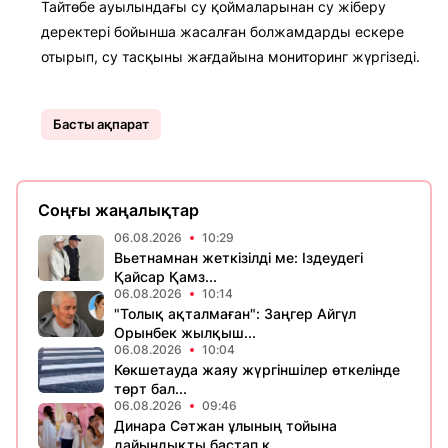
Тайтөбе ауылындағы су қоймаларынан су жіберу
деректері бойынша жасалған болжамдарды ескере
отырып, су тасқыны жағдайына мониторинг жүргізеді.
Басты ақпарат
Соңғы жаңалықтар
06.08.2026
10:29
Вьетнамнан жеткізілді ме: Іздеудегі
Қайсар Қамз...
06.08.2026
10:14
"Толық ақталмаған": Заңгер Айгүл
Орынбек жылқыш...
06.08.2026
10:04
Көкшетауда жаяу жүргіншілер өткелінде
төрт бал...
06.08.2026
09:46
Динара Сәтжан ұлының тойына
дайындықты бастап к...