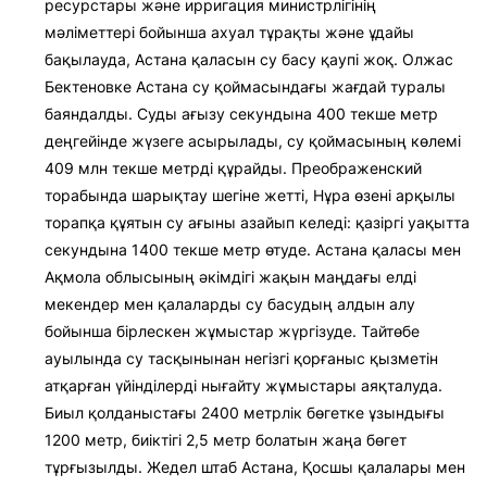
ресурстары және ирригация министрлігінің
мәліметтері бойынша ахуал тұрақты және ұдайы
бақылауда, Астана қаласын су басу қаупі жоқ. Олжас
Бектеновке Астана су қоймасындағы жағдай туралы
баяндалды. Суды ағызу секундына 400 текше метр
деңгейінде жүзеге асырылады, су қоймасының көлемі
409 млн текше метрді құрайды. Преображенский
торабында шарықтау шегіне жетті, Нұра өзені арқылы
торапқа құятын су ағыны азайып келеді: қазіргі уақытта
секундына 1400 текше метр өтуде. Астана қаласы мен
Ақмола облысының әкімдігі жақын маңдағы елді
мекендер мен қалаларды су басудың алдын алу
бойынша бірлескен жұмыстар жүргізуде. Тайтөбе
ауылында су тасқынынан негізгі қорғаныс қызметін
атқарған үйінділерді нығайту жұмыстары аяқталуда.
Биыл қолданыстағы 2400 метрлік бөгетке ұзындығы
1200 метр, биіктігі 2,5 метр болатын жаңа бөгет
тұрғызылды. Жедел штаб Астана, Қосшы қалалары мен