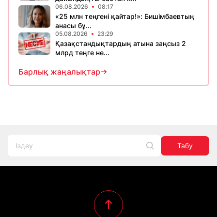
06.08.2026
08:17
«25 млн теңгені қайтар!»: Бишімбаевтың
анасы бұ...
05.08.2026
23:29
Қазақстандықтардың атына заңсыз 2
млрд теңге не...
Барлық жаңалықтар
Табу