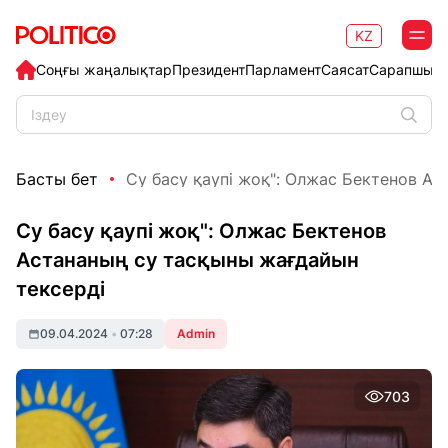
KZ
Соңғы жаңалықтар
Президент
Парламент
Саясат
Сарапшыл
Басты бет
Су басу қаупі жоқ": Олжас Бектенов Аст
Су басу қаупі жоқ": Олжас Бектенов
Астананың су тасқыны жағдайын
тексерді
09.04.2024
•
07:28
Admin
703