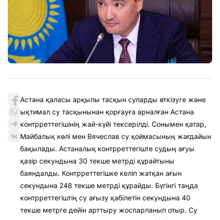
Астана қаласы арқылы тасқын суларды өткізуге және
ықтимал су тасқынынан қорғауға арналған Астана
контрреттегішінің жай-күйі тексерілді. Сонымен қатар,
Майбалық көлі мен Вячеслав су қоймасының жағдайын
бақылады. Астаналық контрреттегіште судың ағуы
қазір секундына 30 текше метрді құрайтыны
баяндалды. Контрреттегішке келіп жатқан ағын
секундына 248 текше метрді құрайды. Бүгінгі таңда
контрреттегіштің су ағызу қабілетін секундына 40
текше метрге дейін арттыру жоспарланып отыр. Су