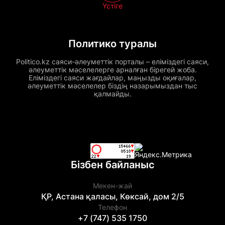
Үстіге
Политико туралы
Politico.kz саяси-әлеуметтік порталы – еліміздегі саяси,
әлеуметтік мәселелерге арналған бірегей жоба.
Еліміздегі саяси жағдайлар, маңызды оқиғалар,
әлеуметтік мәселелер біздің назарымыздан тыс
қалмайды.
Бізбен байланыс
Мекен-жай
ҚР, Астана қаласы, Көксай, дом 2/5
Телефон
+7 (747) 535 1750