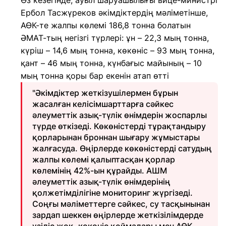
Өз кезегінде, ауыл шаруашылығы вице-министрі
Ербол Тасжүреков әкімдіктердің мәліметінше,
АӨК-те жалпы көлемі 186,8 тонна болатын
ӘМАТ-тың негізгі түрлері: ұн – 22,3 мың тонна,
күріш – 14,6 мың тонна, көкөніс – 93 мың тонна,
қант – 46 мың тонна, күнбағыс майының – 10
мың тонна қоры бар екенін атап өтті
"Әкімдіктер жеткізушілермен бұрын
жасалған келісімшарттарға сәйкес
әлеуметтік азық-түлік өнімдерін жоспарлы
түрде өткізеді. Көкөністерді тұрақтандыру
қорларынан броннан шығару жұмыстары
жалғасуда. Өңірлерде көкөністерді сатудың
жалпы көлемі қалыптасқан қорлар
көлемінің 42%-ын құрайды. АШМ
әлеуметтік азық-түлік өнімдерінің
қолжетімділігіне мониторинг жүргізеді.
Соңғы мәліметтерге сәйкес, су тасқынынан
зардап шеккен өңірлерде жеткізілімдерде