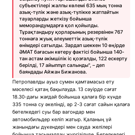
субъектілері жалпы көлемі 635 мың тонна
азық-түлік және азық-түлікке жатпайтын
тауарларды жеткізу бойынша
меморандумдарға қол қойылды.
Тұрақтандыру қорларының резервінен 767
тоннаға жуық әлеуметтік азық-түлік
өнімдері сатылды. Зардап шеккен 10 өңірде
ӘМАТ бағасын көтеру фактісі бойынша 140-
тан астам әкімшілік іс қозғалды, 122 ескерту
берілді, 17 айыппұл салынды", – деп
баяндады Айжан Бижанова.
Петропавлды ауыз сумен қамтамасыз ету
мәселесі қатаң бақылауда. 13 сәуірде сағат
18.30-дағы жағдай бойынша қалаға бір күнде
335 тонна су әкелінді, әр 2-3 сағат сайын қалаға
бөтелкедегі суы бар вагондар мен
автомобильдер келіп жатыр. Қаланың үй
жанындағы дүкендері мен сауда желілері
бойынша тасымалдау жүргізілуде. Бөтелкедегі