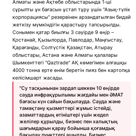
Алматы және Ақтөбе облыстарында 1-ші
сұрыпты ұн бағасын ұстап тұру үшін "Азық-түлік
корпорациясы" резервінен арзандатылған бидай
жеткізу мүмкіндігін қарастыру тапсырылды.
Сонымен қатар биылғы 3 сәуірде 9 өңір –
Қостанай, Қызылорда, Павлодар, Маңғыстау,
Қарағанды, Солтүстік Қазақстан, Атырау
облыстары, Астана және Алматы қалалары
Шымкенттегі "Qaztrade" АҚ көмегімен алғашқы
4000 тонна ерте өнім беретін пияз бен картопқа
келісімшарт жасады.
"Су тасқынынан зардап шеккен 10 өңірде
сауда инфрақұрылымы жағдайы мен ӘМАТ
бағасы күн сайын бақылауда. Сауда және
тамақтану қызметтері жұмыс істейді,
азаматтардың өтініштері үшін жедел
желілер құрылды, бизнес пен халықтың
шағымдарын қарау бойынша қоғамдық
бақылау пункттері ашылды. Бизнес