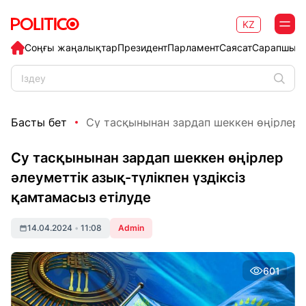
KZ
Соңғы жаңалықтар
Президент
Парламент
Саясат
Сарапшыл
Басты бет
Су тасқынынан зардап шеккен өңірлер әл
Су тасқынынан зардап шеккен өңірлер
әлеуметтік азық-түлікпен үздіксіз
қамтамасыз етілуде
14.04.2024
•
11:08
Admin
601