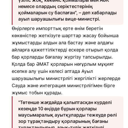
үзіліс жоқ, көкөніс қоймалары мен АӨК
немесе олардың серіктестерінің
қоймаларын су баспаған", – деп хабарлады
ауыл шаруашылығы вице-министрі.
Өңірлерге импорттық ерте өнім беретін
көкөністер жеткізуге шарттар жасау бойынша
жұмыстарды алдын ала бастау және алдағы
айларға қажеттіліктерді ескере отырып қолда
бар қорларды бағалау жүргізу тапсырылды.
Қолда бар ӘМАТ қорларын неғұрлым мұқият
есепке алу үшiн келесi аптада Ауыл
шаруашылығы министрлігі жергiлiктi жерлерде
Сауда және интеграция министрлігімен бiрге
жұмыс тобын құрады.
"Төтенше жағдайда қалыптасқан күрделі
кезеңде 10 өңірде бұрын қорлары
маусымаралық ауытқуларды тежеуде рөлі
зор тұрақтандыру қорларының бағаны
тұрақтандырып, азық-түлік жеткізуді