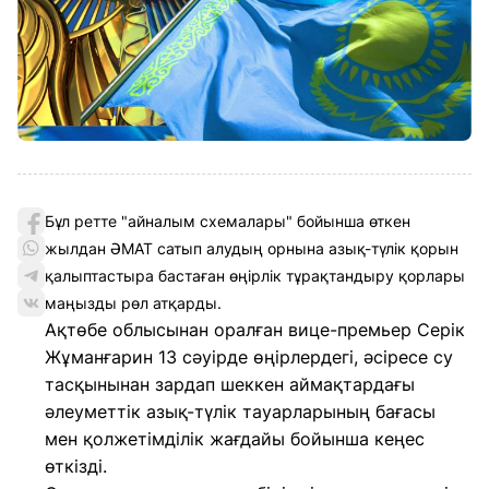
Бұл ретте "айналым схемалары" бойынша өткен
жылдан ӘМАТ сатып алудың орнына азық-түлік қорын
қалыптастыра бастаған өңірлік тұрақтандыру қорлары
маңызды рөл атқарды.
Ақтөбе облысынан оралған вице-премьер Серік
Жұманғарин 13 сәуірде өңірлердегі, әсіресе су
тасқынынан зардап шеккен аймақтардағы
әлеуметтік азық-түлік тауарларының бағасы
мен қолжетімділік жағдайы бойынша кеңес
өткізді.