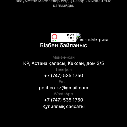
әлеуметтік мәселелер біздің назарымыздан тыс
қалмайды.
Бізбен байланыс
Мекен-жай
ҚР, Астана қаласы, Көксай, дом 2/5
Телефон
+7 (747) 535 1750
Email
politico.kz@gmail.com
WhatsApp
+7 (747) 535 1750
Құпиялық саясаты