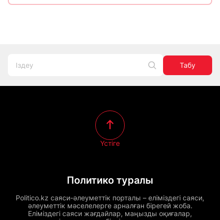
Табу
Үстіге
Политико туралы
Politico.kz саяси-әлеуметтік порталы – еліміздегі саяси,
әлеуметтік мәселелерге арналған бірегей жоба.
Еліміздегі саяси жағдайлар, маңызды оқиғалар,