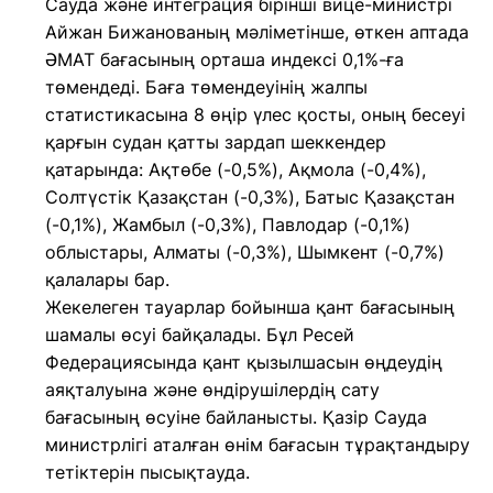
Сауда және интеграция бірінші вице-министрі
Айжан Бижанованың мәліметінше, өткен аптада
ӘМАТ бағасының орташа индексі 0,1%-ға
төмендеді. Баға төмендеуінің жалпы
статистикасына 8 өңір үлес қосты, оның бесеуі
қарғын судан қатты зардап шеккендер
қатарында: Ақтөбе (-0,5%), Ақмола (-0,4%),
Солтүстік Қазақстан (-0,3%), Батыс Қазақстан
(-0,1%), Жамбыл (-0,3%), Павлодар (-0,1%)
облыстары, Алматы (-0,3%), Шымкент (-0,7%)
қалалары бар.
Жекелеген тауарлар бойынша қант бағасының
шамалы өсуі байқалады. Бұл Ресей
Федерациясында қант қызылшасын өңдеудің
аяқталуына және өндірушілердің сату
бағасының өсуіне байланысты. Қазір Сауда
министрлігі аталған өнім бағасын тұрақтандыру
тетіктерін пысықтауда.