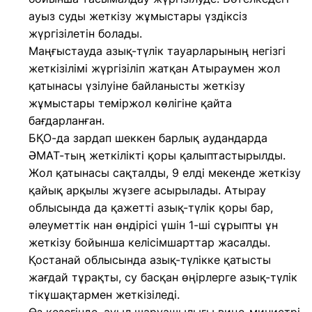
ауыз суды жеткізу жұмыстары үздіксіз
жүргізілетін болады.
Маңғыстауда азық-түлік тауарларының негізгі
жеткізілімі жүргізіліп жатқан Атыраумен жол
қатынасы үзілуіне байланысты жеткізу
жұмыстары теміржол көлігіне қайта
бағдарланған.
БҚО-да зардап шеккен барлық аудандарда
ӘМАТ-тың жеткілікті қоры қалыптастырылды.
Жол қатынасы сақталды, 9 елді мекенде жеткізу
қайық арқылы жүзеге асырылады. Атырау
облысында да қажетті азық-түлік қоры бар,
әлеуметтік нан өндірісі үшін 1-ші сұрыпты ұн
жеткізу бойынша келісімшарттар жасалды.
Қостанай облысында азық-түлікке қатысты
жағдай тұрақты, су басқан өңірлерге азық-түлік
тікұшақтармен жеткізіледі.