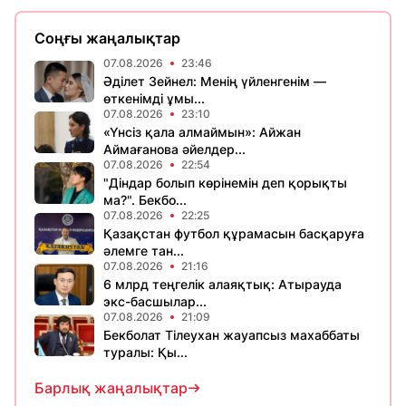
Соңғы жаңалықтар
07.08.2026
23:46
Әділет Зейнел: Менің үйленгенім —
өткенімді ұмы...
07.08.2026
23:10
«Үнсіз қала алмаймын»: Айжан
Аймағанова әйелдер...
07.08.2026
22:54
"Діндар болып көрінемін деп қорықты
ма?". Бекбо...
07.08.2026
22:25
Қазақстан футбол құрамасын басқаруға
әлемге тан...
07.08.2026
21:16
6 млрд теңгелік алаяқтық: Атырауда
экс-басшылар...
07.08.2026
21:09
Бекболат Тілеухан жауапсыз махаббаты
туралы: Қы...
Барлық жаңалықтар