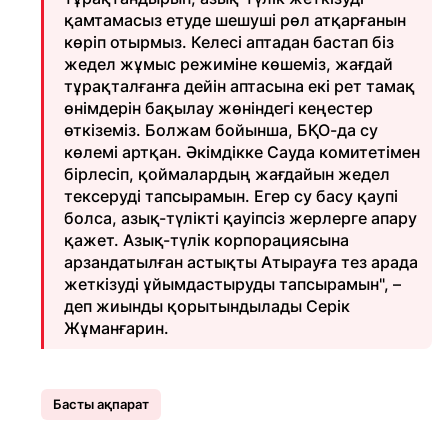
қамтамасыз етуде шешуші рөл атқарғанын
көріп отырмыз. Келесі аптадан бастап біз
жедел жұмыс режиміне көшеміз, жағдай
тұрақталғанға дейін аптасына екі рет тамақ
өнімдерін бақылау жөніндегі кеңестер
өткіземіз. Болжам бойынша, БҚО-да су
көлемі артқан. Әкімдікке Сауда комитетімен
бірлесіп, қоймалардың жағдайын жедел
тексеруді тапсырамын. Егер су басу қаупі
болса, азық-түлікті қауіпсіз жерлерге апару
қажет. Азық-түлік корпорациясына
арзандатылған астықты Атырауға тез арада
жеткізуді ұйымдастыруды тапсырамын", –
деп жиынды қорытындылады Серік
Жұманғарин.
Басты ақпарат