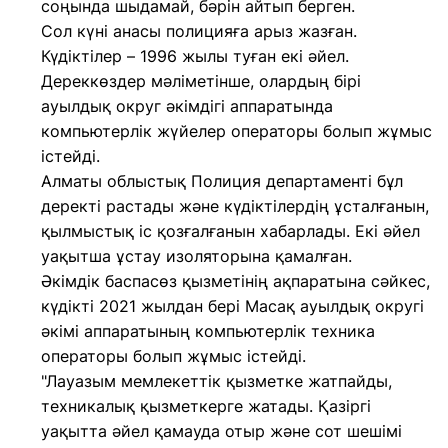
соңында шыдамай, бәрін айтып берген.
Сол күні анасы полицияға арыз жазған.
Күдіктілер – 1996 жылы туған екі әйел.
Дереккөздер мәліметінше, олардың бірі
ауылдық округ әкімдігі аппаратында
компьютерлік жүйелер операторы болып жұмыс
істейді.
Алматы облыстық Полиция департаменті бұл
деректі растады және күдіктілердің ұсталғанын,
қылмыстық іс қозғалғанын хабарлады. Екі әйел
уақытша ұстау изоляторына қамалған.
Әкімдік баспасөз қызметінің ақпаратына сәйкес,
күдікті 2021 жылдан бері Масақ ауылдық округі
әкімі аппаратының компьютерлік техника
операторы болып жұмыс істейді.
"Лауазым мемлекеттік қызметке жатпайды,
техникалық қызметкерге жатады. Қазіргі
уақытта әйел қамауда отыр және сот шешімі