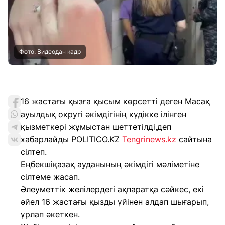
Фото: Видеодан кадр
16 жастағы қызға қысым көрсетті деген Масақ
ауылдық округі әкімдігінің күдікке ілінген
қызметкері жұмыстан шеттетілді,деп
хабарлайды POLITICO.KZ
Tengrinews.kz
сайтына
сілтеп.
Еңбекшіқазақ ауданының әкімдігі мәліметіне
сілтеме жасап.
Әлеуметтік желілердегі ақпаратқа сәйкес, екі
әйел 16 жастағы қызды үйінен алдап шығарып,
ұрлап әкеткен.