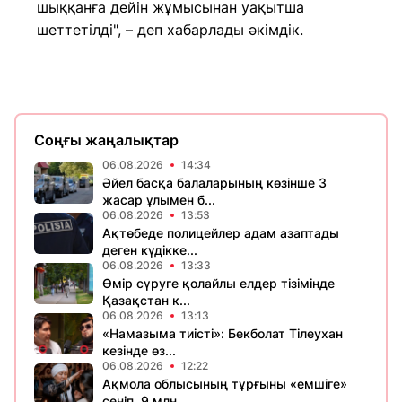
шыққанға дейін жұмысынан уақытша
шеттетілді", – деп хабарлады әкімдік.
Соңғы жаңалықтар
06.08.2026
14:34
Әйел басқа балаларының көзінше 3
жасар ұлымен б...
06.08.2026
13:53
Ақтөбеде полицейлер адам азаптады
деген күдікке...
06.08.2026
13:33
Өмір сүруге қолайлы елдер тізімінде
Қазақстан к...
06.08.2026
13:13
«Намазыма тиісті»: Бекболат Тілеухан
кезінде өз...
06.08.2026
12:22
Ақмола облысының тұрғыны «емшіге»
сеніп, 9 млн...