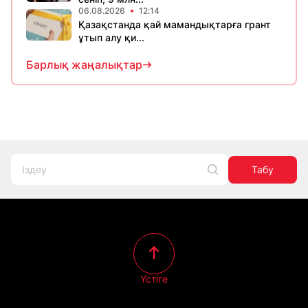
06.08.2026
12:14
Қазақстанда қай мамандықтарға грант
ұтып алу қи...
Барлық жаңалықтар
Табу
Үстіге