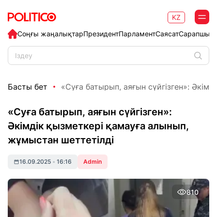
KZ
Соңғы жаңалықтар
Президент
Парламент
Саясат
Сарапшыл
Басты бет
«Суға батырып, аяғын сүйгізген»: Әкімді
«Суға батырып, аяғын сүйгізген»:
Әкімдік қызметкері қамауға алынып,
жұмыстан шеттетілді
16.09.2025
•
16:16
Admin
810