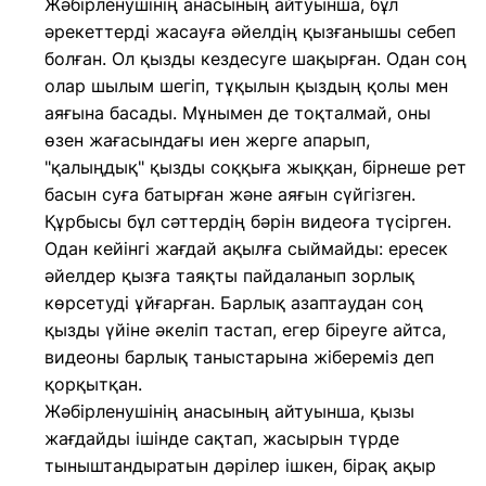
Жәбірленушінің анасының айтуынша, бұл
әрекеттерді жасауға әйелдің қызғанышы себеп
болған. Ол қызды кездесуге шақырған. Одан соң
олар шылым шегіп, тұқылын қыздың қолы мен
аяғына басады. Мұнымен де тоқталмай, оны
өзен жағасындағы иен жерге апарып,
"қалыңдық" қызды соққыға жыққан, бірнеше рет
басын суға батырған және аяғын сүйгізген.
Құрбысы бұл сәттердің бәрін видеоға түсірген.
Одан кейінгі жағдай ақылға сыймайды: ересек
әйелдер қызға таяқты пайдаланып зорлық
көрсетуді ұйғарған. Барлық азаптаудан соң
қызды үйіне әкеліп тастап, егер біреуге айтса,
видеоны барлық таныстарына жібереміз деп
қорқытқан.
Жәбірленушінің анасының айтуынша, қызы
жағдайды ішінде сақтап, жасырын түрде
тыныштандыратын дәрілер ішкен, бірақ ақыр