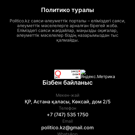
Политико туралы
Politico.kz саяси-әлеуметтік порталы – еліміздегі саяси,
әлеуметтік мәселелерге арналған бірегей жоба.
Еліміздегі саяси жағдайлар, маңызды оқиғалар,
әлеуметтік мәселелер біздің назарымыздан тыс
қалмайды.
Бізбен байланыс
Мекен-жай
ҚР, Астана қаласы, Көксай, дом 2/5
Телефон
+7 (747) 535 1750
Email
politico.kz@gmail.com
WhatsApp