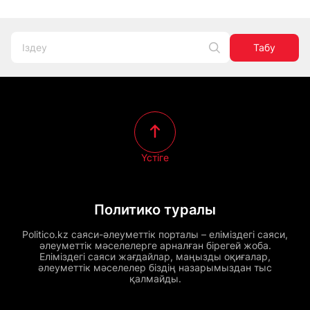
Табу
Үстіге
Политико туралы
Politico.kz саяси-әлеуметтік порталы – еліміздегі саяси,
әлеуметтік мәселелерге арналған бірегей жоба.
Еліміздегі саяси жағдайлар, маңызды оқиғалар,
әлеуметтік мәселелер біздің назарымыздан тыс
қалмайды.