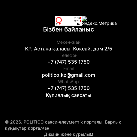
Бізбен байланыс
Мекен-жай
ҚР, Астана қаласы, Көксай, дом 2/5
Телефон
+7 (747) 535 1750
Email
politico.kz@gmail.com
WhatsApp
+7 (747) 535 1750
Құпиялық саясаты
© 2026. POLITICO саяси-әлеуметтік порталы. Барлық
құқықтар қорғалған
Дизайн және құрылым