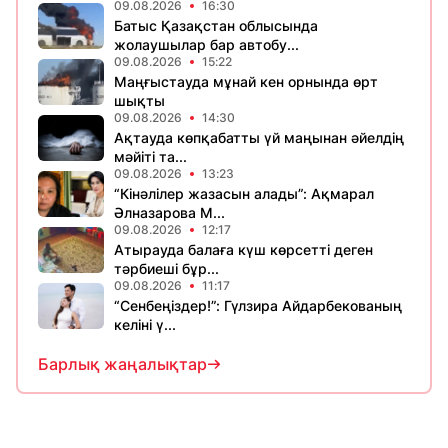
09.08.2026
16:30
Батыс Қазақстан облысында
жолаушылар бар автобу...
09.08.2026
15:22
Маңғыстауда мұнай кен орнында өрт
шықты
09.08.2026
14:30
Ақтауда көпқабатты үй маңынан әйелдің
мәйіті та...
09.08.2026
13:23
“Кінәлілер жазасын алады”: Ақмарал
Әлназарова М...
09.08.2026
12:17
Атырауда балаға күш көрсетті деген
тәрбиеші бұр...
09.08.2026
11:17
“Сенбеңіздер!”: Гүлзира Айдарбекованың
келіні ү...
Барлық жаңалықтар