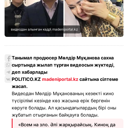
видеодан алынған кадр\ madeniportal.kz
Танымал продюсер Мөлдір Мұқанова сахна
сыртында жылап тұрған видеосын жүктеді,
деп хабарлады
POLITICO.KZ
madeniportal.kz
cайтына сілтеме
жасап.
Видеодан Мөлдір Мұқанованың кезекті кино
түсірілімі кезінде көз жасына ерік бергенін
көруге болады. Ал қасындағылардың бірі оны
жұбатып отырғанын байқауға болады.
«Всем на зло. Әлі жарқырайсың. Киноң да