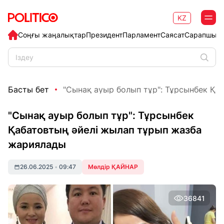
KZ
Соңғы жаңалықтар
Президент
Парламент
Саясат
Сарапшыл
Басты бет
"Сынақ ауыр болып тұр": Тұрсынбек Қаб
"Сынақ ауыр болып тұр": Тұрсынбек
Қабатовтың әйелі жылап тұрып жазба
жариялады
26.06.2025
•
09:47
Мөлдір ҚАЙНАР
36841