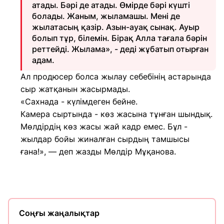
атады. Бәрі де атады. Өмірде бәрі күшті
болады. Жаным, жыламашы. Мені де
жылатасың қазір. Азын-ауақ сынақ. Ауыр
болып тұр, білемін. Бірақ Алла тағала бәрін
реттейді. Жылама», - деді жұбатып отырған
адам.
Ал продюсер болса жылау себебінің астарында
сыр жатқанын жасырмады.
«Сахнада - күлімдеген бейне.
Камера сыртында - көз жасына тұнған шындық.
Мөлдірдің көз жасы жай кадр емес. Бұл -
жылдар бойы жиналған сырдың тамшысы
ғана!», — деп жазды Мөлдір Мұқанова.
Соңғы жаңалықтар