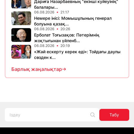
Дариға Назарбаевның “екінші куйеуінің”
балалары...
06.08.2026
21:17
Немере інісі: Момышұлының генерал
болуына қазақ...
06.08.2026
20:26
Ерболат Тоғызақов: Пәтерімнің
жоқтығынан үйленб...
06.08.2026
20:19
«Жәй ескерту керек еді»: Тойдағы даулы
сөзден к...
Барлық жаңалықтар
Табу