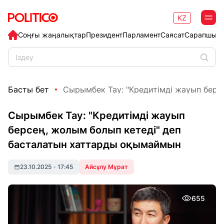
KZ
Соңғы жаңалықтар
Президент
Парламент
Саясат
Сарапшыл
Басты бет
Сырымбек Тау: "Кредитімді жауып берсе
Сырымбек Тау: "Кредитімді жауып
берсең, жолым болып кетеді" деп
басталатын хаттарды оқымаймын
23.10.2025
•
17:45
Айсұлу Мұрат
655