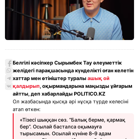
Белгілі кәсіпкер Сырымбек Тау әлеуметтік
желідегі парақшасында күнделікті оған келетін
хаттар мен өтініштер туралы
ашық ой
қалдырып
, оқырмандарына маңызды ұйғарым
айтты, деп хабарлайды POLITICO.KZ
Ол жазбасында қысқа әрі нұсқа түрде келесіні
атап өткен:
«Тізесі шыққан сөз. “Балық берме, қармақ
бер”. Осылай басталса оқымауға
тырысамын. Осылай күніне 8–9 адам