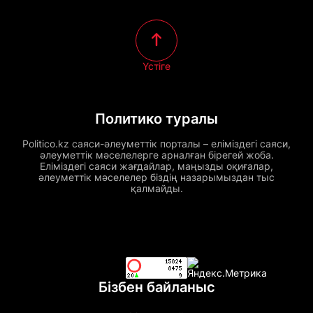
Үстіге
Политико туралы
Politico.kz саяси-әлеуметтік порталы – еліміздегі саяси,
әлеуметтік мәселелерге арналған бірегей жоба.
Еліміздегі саяси жағдайлар, маңызды оқиғалар,
әлеуметтік мәселелер біздің назарымыздан тыс
қалмайды.
Бізбен байланыс