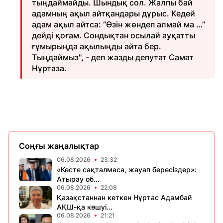
тыңдаймайды. Шындық сол. Жалпы бай
адамның ақыл айтқандары дұрыс. Кедей
адам ақыл айтса: “Өзін жөндеп алмай ма …”
дейді қоғам. Сондықтан осылай ауқатты
ғұмырыңда ақылыңды айта бер.
Тыңдаймыз", - деп жазды депутат Самат
Нұртаза.
Соңғы жаңалықтар
06.08.2026
23:32
«Кесте сақталмаса, жауап бересіздер»:
Атырау об...
06.08.2026
22:08
Қазақстаннан кеткен Нұртас Адамбай
АҚШ-қа көшуі...
06.08.2026
21:21