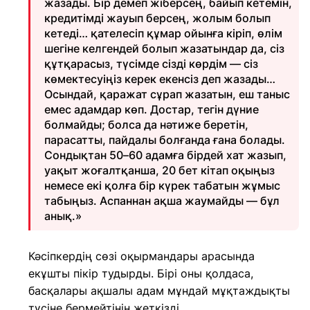
жазады. Бір демеп жіберсең, байып кетемін,
кредитімді жауып берсең, жолым болып
кетеді… қателесіп құмар ойынға кіріп, өлім
шегіне келгендей болып жазатындар да, сіз
құтқарасыз, түсімде сізді көрдім — сіз
көмектесуіңіз керек екенсіз деп жазады…
Осындай, қаражат сұрап жазатын, еш таныс
емес адамдар көп. Достар, тегін дүние
болмайды; болса да нәтиже беретін,
парасатты, пайдалы болғанда ғана болады.
Сондықтан 50–60 адамға бірдей хат жазып,
уақыт жоғалтқанша, 20 бет кітап оқыңыз
немесе екі қолға бір күрек табатын жұмыс
табыңыз. Аспаннан ақша жаумайды — бұл
анық.»
Кәсіпкердің сөзі оқырмандары арасында
екұшты пікір тудырды. Бірі оны қолдаса,
басқалары ақшалы адам мұндай мұқтаждықты
түсіне бермейтінін жеткізді.