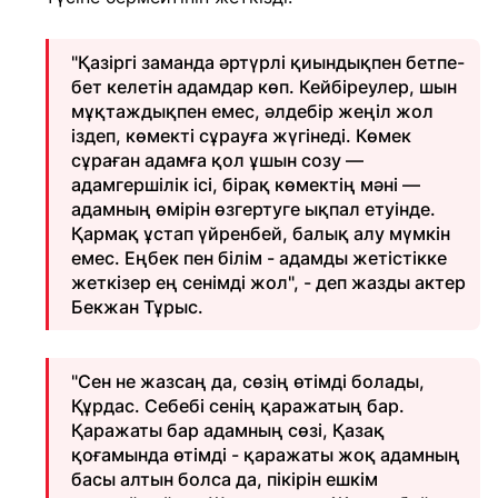
"Қазіргі заманда әртүрлі қиындықпен бетпе-
бет келетін адамдар көп. Кейбіреулер, шын
мұқтаждықпен емес, әлдебір жеңіл жол
іздеп, көмекті сұрауға жүгінеді. Көмек
сұраған адамға қол ұшын созу —
адамгершілік ісі, бірақ көмектің мәні —
адамның өмірін өзгертуге ықпал етуінде.
Қармақ ұстап үйренбей, балық алу мүмкін
емес. Еңбек пен білім - адамды жетістікке
жеткізер ең сенімді жол", - деп жазды актер
Бекжан Тұрыс.
"Сен не жазсаң да, сөзің өтімді болады,
Құрдас. Себебі сенің қаражатың бар.
Қаражаты бар адамның сөзі, Қазақ
қоғамында өтімді - қаражаты жоқ адамның
басы алтын болса да, пікірін ешкім