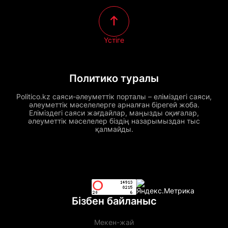
Үстіге
Политико туралы
Politico.kz саяси-әлеуметтік порталы – еліміздегі саяси,
әлеуметтік мәселелерге арналған бірегей жоба.
Еліміздегі саяси жағдайлар, маңызды оқиғалар,
әлеуметтік мәселелер біздің назарымыздан тыс
қалмайды.
Бізбен байланыс
Мекен-жай