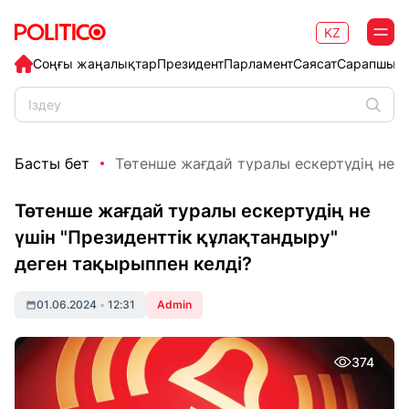
KZ
Соңғы жаңалықтар
Президент
Парламент
Саясат
Сарапшыл
Басты бет
Төтенше жағдай туралы ескертудің не үш
Төтенше жағдай туралы ескертудің не
үшін "Президенттік құлақтандыру"
деген тақырыппен келді?
01.06.2024
•
12:31
Admin
374