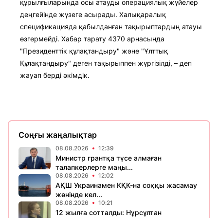
құрылғыларында осы атауды операциялық жүйелер
деңгейінде жүзеге асырады. Халықаралық
спецификацияда қабылданған тақырыптардың атауы
өзгермейді. Хабар тарату 4370 арнасында
"Президенттік құлақтандыру" және "Ұлттық
Құлақтандыру" деген тақырыппен жүргізілді, – деп
жауап берді әкімдік.
Соңғы жаңалықтар
08.08.2026
12:39
Министр грантқа түсе алмаған
талапкерлерге маңы...
08.08.2026
12:02
АҚШ Украинамен КҚК-на соққы жасамау
жөнінде кел...
08.08.2026
10:21
12 жылға сотталды: Нұрсұлтан