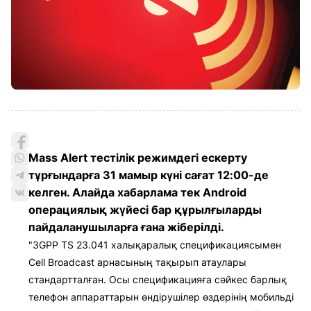
Мass Alert тестілік режимдегі ескерту
тұрғындарға 31 мамыр күні сағат 12:00-де
келген. Алайда хабарлама тек Android
операциялық жүйесі бар құрылғыларды
пайдаланушыларға ғана жіберілді.
"3GPP TS 23.041 халықаралық спецификациясымен
Cell Broadcast арнасының тақырып атаулары
стандартталған. Осы спецификацияға сәйкес барлық
телефон аппараттарын өндірушілер өздерінің мобильді