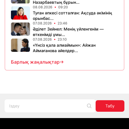
Назарбаевтың бұрын...
08.08.2026
09:20
Туған әпкесі сотталған: Ақсуда әкімінің
орынбас...
07.08.2026
23:46
Әділет Зейнел: Менің үйленгенім —
өткенімді ұмы...
07.08.2026
23:10
«Үнсіз қала алмаймын»: Айжан
Аймағанова әйелдер...
Барлық жаңалықтар
Табу