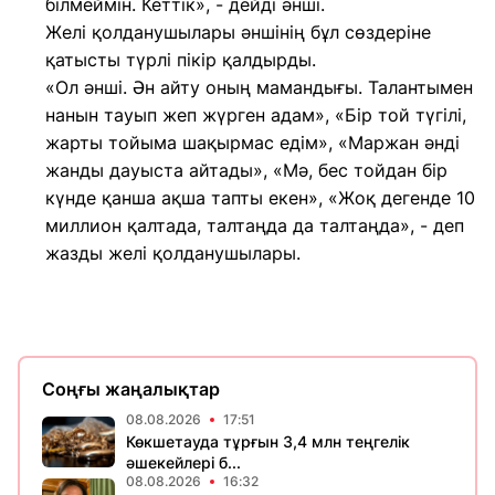
білмеймін. Кеттік», - дейді әнші.
Желі қолданушылары әншінің бұл сөздеріне
қатысты түрлі пікір қалдырды.
«Ол әнші. Ән айту оның мамандығы. Талантымен
нанын тауып жеп жүрген адам», «Бір той түгілі,
жарты тойыма шақырмас едім», «Маржан әнді
жанды дауыста айтады», «Мә, бес тойдан бір
күнде қанша ақша тапты екен», «Жоқ дегенде 10
миллион қалтада, талтаңда да талтаңда», - деп
жазды желі қолданушылары.
Соңғы жаңалықтар
08.08.2026
17:51
Көкшетауда тұрғын 3,4 млн теңгелік
әшекейлері б...
08.08.2026
16:32