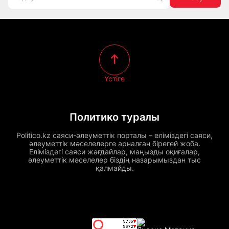
Үстіге
Политико туралы
Politico.kz саяси-әлеуметтік порталы – еліміздегі саяси,
әлеуметтік мәселелерге арналған бірегей жоба.
Еліміздегі саяси жағдайлар, маңызды оқиғалар,
әлеуметтік мәселелер біздің назарымыздан тыс
қалмайды.