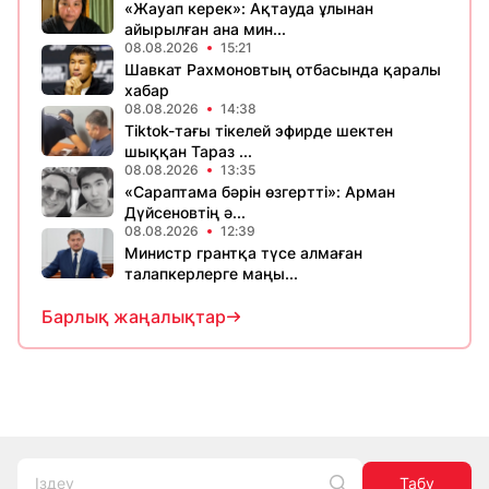
«Жауап керек»: Ақтауда ұлынан
айырылған ана мин...
08.08.2026
15:21
Шавкат Рахмоновтың отбасында қаралы
хабар
08.08.2026
14:38
Tiktok-тағы тікелей эфирде шектен
шыққан Тараз ...
08.08.2026
13:35
«Сараптама бәрін өзгертті»: Арман
Дүйсеновтің ә...
08.08.2026
12:39
Министр грантқа түсе алмаған
талапкерлерге маңы...
Барлық жаңалықтар
Табу