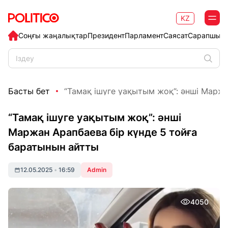
KZ
Соңғы жаңалықтар
Президент
Парламент
Саясат
Сарапшыл
Басты бет
“Тамақ ішуге уақытым жоқ”: әнші Маржа
“Тамақ ішуге уақытым жоқ”: әнші
Маржан Арапбаева бір күнде 5 тойға
баратынын айтты
12.05.2025
•
16:59
Admin
4050