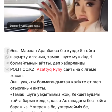
Фото: Видеодан кадр
Әнші Маржан Арапбаева бір күнде 5 тойға
шақырту алғанын, тамақ ішуге мүмкіндігі
болмайтынын айтты, деп хабарлайды
POLITICO.KZ
Azattyq Rýhy
сайтына сілтеме
жасап.
Әнші уақыты болмағандықтан көлікте ет жеп
отырғанын айтты.
«Тамақ ішуге уақытымыз жоқ. Көкшетаудағы
тойға барып келдік, қазір Астанадағы бес тойға
барамыз. Үлгереміз бе, үлгермейміз бе,