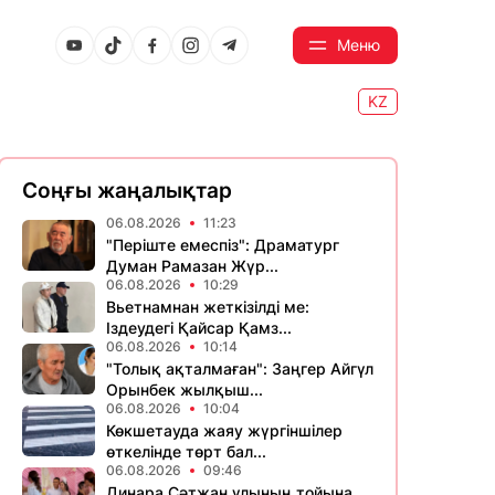
Меню
KZ
Соңғы жаңалықтар
06.08.2026
11:23
​"Періште емеспіз": Драматург
Думан Рамазан Жүр...
06.08.2026
10:29
Вьетнамнан жеткізілді ме:
Іздеудегі Қайсар Қамз...
06.08.2026
10:14
"Толық ақталмаған": Заңгер Айгүл
Орынбек жылқыш...
06.08.2026
10:04
Көкшетауда жаяу жүргіншілер
өткелінде төрт бал...
06.08.2026
09:46
Динара Сәтжан ұлының тойына