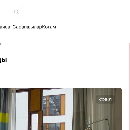
аясат
Сарапшылар
Қоғам
ы
ды
801