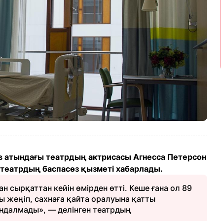
в атындағы театрдың актрисасы Агнесса Петерсон
 театрдың баспасөз қызметі хабарлады.
н сырқаттан кейін өмірден өтті. Кеше ғана ол 89
ты жеңіп, сахнаға қайта оралуына қатты
рындалмады», — делінген театрдың