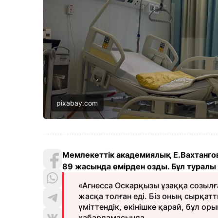
pixabay.com
Мемлекеттік академиялық Е.Вахтанго
89 жасында өмірден озды. Бұл туралы
«Агнесса Оскарқызы ұзаққа созылға
жасқа толған еді. Біз оның сырқат
үміттендік, өкінішке қарай, бұл о
хабарламасында.