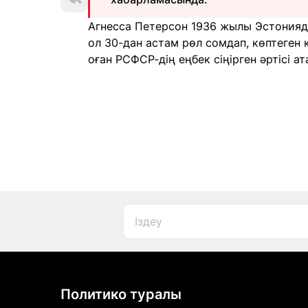
Агнесса Петерсон 1936 жылы Эстонияда
ол 30-дан астам рөл сомдап, көптеген 
оған РСФСР-дің еңбек сіңірген әртісі ата
Политико туралы