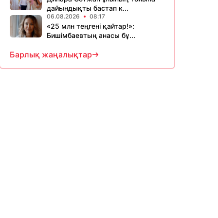
дайындықты бастап к...
06.08.2026
08:17
«25 млн теңгені қайтар!»:
Бишімбаевтың анасы бұ...
Барлық жаңалықтар