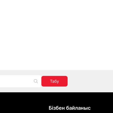
Табу
Бізбен байланыс