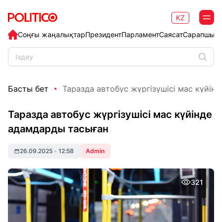
KZ
Соңғы жаңалықтар
Президент
Парламент
Саясат
Сарапшыл
Басты бет
Таразда автобус жүргізушісі мас күйінд
Таразда автобус жүргізушісі мас күйінде
адамдарды тасыған
26.09.2025
•
12:58
Admin
321