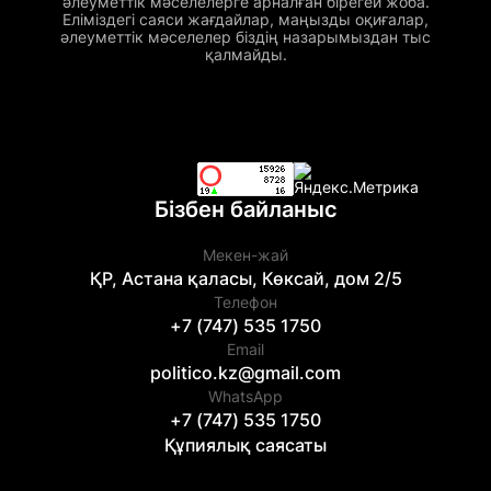
әлеуметтік мәселелерге арналған бірегей жоба.
Еліміздегі саяси жағдайлар, маңызды оқиғалар,
әлеуметтік мәселелер біздің назарымыздан тыс
қалмайды.
Бізбен байланыс
Мекен-жай
ҚР, Астана қаласы, Көксай, дом 2/5
Телефон
+7 (747) 535 1750
Email
politico.kz@gmail.com
WhatsApp
+7 (747) 535 1750
Құпиялық саясаты