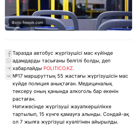
Фото: freepik.com
Таразда автобус жүргізушісі мас күйінде
адамдарды тасығаны белгілі болды, деп
хабарлайды
POLITICO.KZ.
№17 маршруттың 55 жастағы жүргізушісін мас
күйде полиция анықтаған. Медициналық
тексеру оның қанында алкоголь бар екенін
растаған.
Нәтижесінде жүргізуші жауапкершілікке
тартылып, 15 күнге қамауға алынды. Сондай-ақ
ол 7 жылға жүргізуші куәлігінен айырылды.