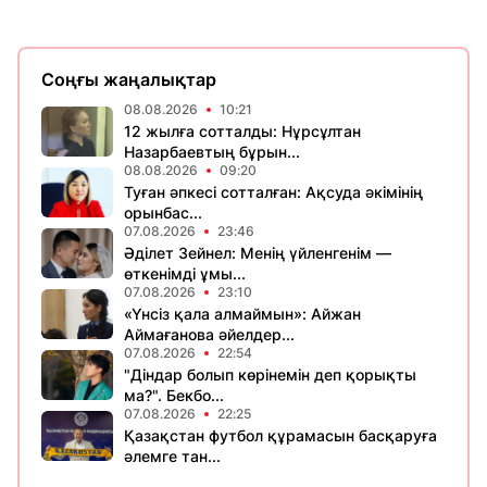
Соңғы жаңалықтар
08.08.2026
10:21
12 жылға сотталды: Нұрсұлтан
Назарбаевтың бұрын...
08.08.2026
09:20
Туған әпкесі сотталған: Ақсуда әкімінің
орынбас...
07.08.2026
23:46
Әділет Зейнел: Менің үйленгенім —
өткенімді ұмы...
07.08.2026
23:10
«Үнсіз қала алмаймын»: Айжан
Аймағанова әйелдер...
07.08.2026
22:54
"Діндар болып көрінемін деп қорықты
ма?". Бекбо...
07.08.2026
22:25
Қазақстан футбол құрамасын басқаруға
әлемге тан...