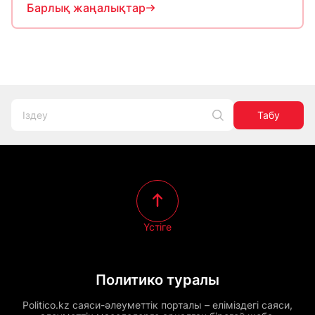
Барлық жаңалықтар
Табу
Үстіге
Политико туралы
Politico.kz саяси-әлеуметтік порталы – еліміздегі саяси,