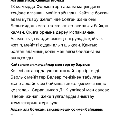
Алғашқы қорқынышты олжа
18 мамырда Форментера аралы маңындағы
теңізде алғашқы мәйіт табылды. Қайтыс болған
адам құтқару желетінде болған және оны
Бельгиядан келген жеке катер экипажы байқап
қалған. Оқиға орнына дереу Испанияның
Азаматтық гвардиясының патрульдік қайығы
жетіп, мәйітті судан алып шыққан. Қайтыс
болған адамның қолы мен аяғы байланғаны
анықталды.
Қайталанған жағдайлар мен тергеу барысы
Келесі апталарда ұқсас жағдайлар тіркелді.
Барлық мәйіттер Балеар теңізінен табылған
және әрқайсысы бойынша жеке қылмыстық іс
қозғалды. Сарапшылар ДНҚ үлгілері мен саусақ
іздерін жинап, жеке тұлғаларды анықтау
жұмыстарын жүргізуде.
Алдын ала болжам: заңсыз көші-қонмен байланыс