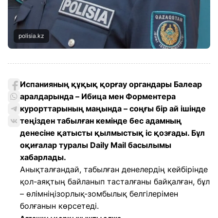
polisia.kz
Испанияның құқық қорғау органдары Балеар
аралдарында – Ибица мен Форментера
курорттарының маңында – соңғы бір ай ішінде
теңізден табылған кемінде бес адамның
денесіне қатысты қылмыстық іс қозғады. Бұл
оқиғалар туралы Daily Mail басылымы
хабарлады.
Анықталғандай, табылған денелердің кейбірінде
қол-аяқтың байланып тасталғаны байқалған, бұл
– өлімніңізорлық-зомбылық белгілерімен
болғанын көрсетеді.