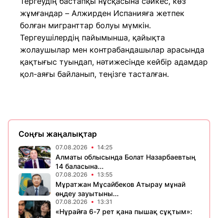
Тергеудің бастапқы нұсқасына сәйкес, көз
жұмғандар – Алжирден Испанияға жетпек
болған мигранттар болуы мүмкін.
Тергеушілердің пайымынша, қайықта
жолаушылар мен контрабандашылар арасында
қақтығыс туындап, нәтижесінде кейбір адамдар
қол-аяғы байланып, теңізге тасталған.
Соңғы жаңалықтар
07.08.2026
14:25
Алматы облысында Болат Назарбаевтың
14 баласына...
07.08.2026
13:55
Мұратжан Мұсайбеков Атырау мұнай
өңдеу зауытыны...
07.08.2026
13:31
«Нұрайға 6-7 рет қана пышақ сұқтым»: