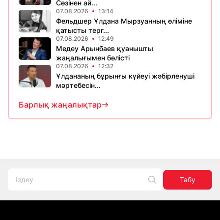
Сөзінен ай...
07.08.2026
13:14
Фельдшер Ұлдана Мырзуанның өліміне
қатысты терг...
07.08.2026
12:49
Медеу Арынбаев қуанышты
жаңалығымен бөлісті
07.08.2026
12:32
Ұлдананың бұрынғы күйеуі жәбірленуші
мәртебесін...
Барлық жаңалықтар
Табу