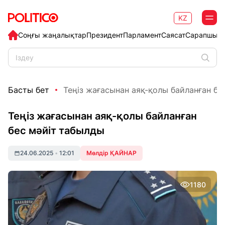
KZ
Соңғы жаңалықтар
Президент
Парламент
Саясат
Сарапшыл
Басты бет
Теңіз жағасынан аяқ-қолы байланған бес 
Теңіз жағасынан аяқ-қолы байланған
бес мәйіт табылды
24.06.2025
•
12:01
Мөлдір ҚАЙНАР
1180