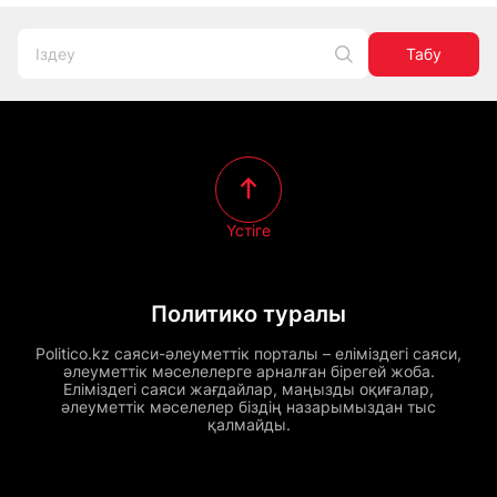
Табу
Үстіге
Политико туралы
Politico.kz саяси-әлеуметтік порталы – еліміздегі саяси,
әлеуметтік мәселелерге арналған бірегей жоба.
Еліміздегі саяси жағдайлар, маңызды оқиғалар,
әлеуметтік мәселелер біздің назарымыздан тыс
қалмайды.