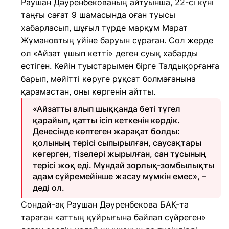
Раушан Дәуренбекованың айтуынша, 22-сі күні
таңғы сағат 9 шамасында оған туысы
хабарласып, шұғыл түрде марқұм Марат
Жұмановтың үйіне баруын сұраған. Сол жерде
ол «Айзат ұшып кетті» деген суық хабарды
естіген. Кейін туыстарымен бірге Талдықорғанға
барып, мәйітті көруге рұқсат болмағанына
қарамастан, оны көргенін айтты.
«Айзатты алып шыққанда беті түгел
қарайып, қатты ісіп кеткенін көрдік.
Денесінде көптеген жарақат болды:
қолының терісі сыпырылған, саусақтары
көгерген, тізелері жырылған, сан тұсының
терісі жоқ еді. Мұндай зорлық-зомбылықты
адам сүйремейінше жасау мүмкін емес», –
деді ол.
Сондай-ақ Раушан Дәуренбекова БАҚ-та
тараған «аттың құйрығына байлап сүйреген»