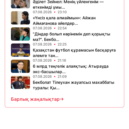
Әділет Зейнел: Менің үйленгенім —
өткенімді ұмы...
07.08.2026
23:10
«Үнсіз қала алмаймын»: Айжан
Аймағанова әйелдер...
07.08.2026
22:54
"Діндар болып көрінемін деп қорықты
ма?". Бекбо...
07.08.2026
22:25
Қазақстан футбол құрамасын басқаруға
әлемге тан...
07.08.2026
21:16
6 млрд теңгелік алаяқтық: Атырауда
экс-басшылар...
07.08.2026
21:09
Бекболат Тілеухан жауапсыз махаббаты
туралы: Қы...
Барлық жаңалықтар