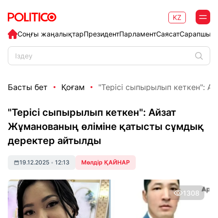
KZ
Соңғы жаңалықтар
Президент
Парламент
Саясат
Сарапшыл
Басты бет
Қоғам
"Терісі сыпырылып кеткен": Ай
"Терісі сыпырылып кеткен": Айзат
Жұманованың өліміне қатысты сұмдық
деректер айтылды
19.12.2025
•
12:13
Мөлдір ҚАЙНАР
1308