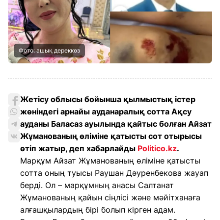
Фото: ашық дереккөз
Жетісу облысы бойынша қылмыстық істер
жөніндегі арнайы ауданаралық сотта Ақсу
ауданы Баласаз ауылында қайтыс болған Айзат
Жұманованың өліміне қатысты сот отырысы
өтіп жатыр, деп хабарлайды
Politico.kz
.
Марқұм Айзат Жұманованың өліміне қатысты
сотта оның туысы Раушан Дәуренбекова жауап
берді. Ол – марқұмның анасы Салтанат
Жұманованың қайын сіңлісі және мәйітханаға
алғашқылардың бірі болып кірген адам.