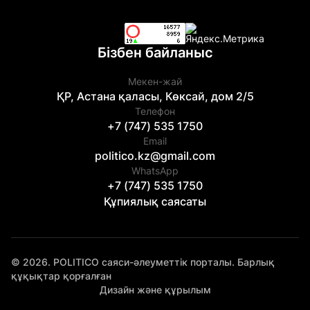
Бізбен байланыс
Мекен-жай
ҚР, Астана қаласы, Көксай, дом 2/5
Телефон
+7 (747) 535 1750
Email
politico.kz@gmail.com
WhatsApp
+7 (747) 535 1750
Құпиялық саясаты
© 2026. POLITICO саяси-әлеуметтік порталы. Барлық
құқықтар қорғалған
Дизайн және құрылым