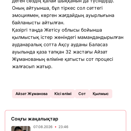
деген сөздің қалай шыққанын да түсіндірді.
Оның айтуынша, бұл тіркес сол сәттегі
эмоциямен, көрген жағдайдың ауырлығына
байланысты айтылған.
Қазіргі таңда Жетісу облысы бойынша
қылмыстық істер жөніндегі мамандандырылған
ауданаралық сотта Ақсу ауданы Баласаз
ауылында қаза тапқан 32 жастағы Айзат
Жұманованың өліміне қатысты сот процесі
жалғасып жатыр.
Айзат Жұманова
Кісі өлімі
Сот
Қылмыс
Соңғы жаңалықтар
07.08.2026
23:46