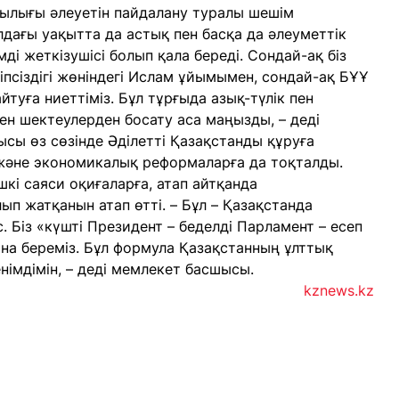
ылығы әлеуетін пайдалану туралы шешім
лдағы уақытта да астық пен басқа да әлеуметтік
мді жеткізушісі болып қала береді. Сондай-ақ біз
іпсіздігі жөніндегі Ислам ұйымымен, сондай-ақ БҰҰ
туға ниеттіміз. Бұл тұрғыда азық-түлік пен
н шектеулерден босату аса маңызды, – деді
ы өз сөзінде Әділетті Қазақстанды құруға
 және экономикалық реформаларға да тоқталды.
кі саяси оқиғаларға, атап айтқанда
ып жатқанын атап өтті. – Бұл – Қазақстанда
 Біз «күшті Президент – беделді Парламент – есеп
ана береміз. Бұл формула Қазақстанның ұлттық
німдімін, – деді мемлекет басшысы.
kznews.kz