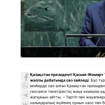
Қазақстан президенті Қасым-Жомарт 
жалпы дебатында сөз сөйледі
. Бұл т
мінберде сөз алған Қазақстан президент
геосаяси текетірестің жаңа кезеңіне қ
жатқанын айтты. – Тәртіп пен жауапкерш
халықаралық жүйенің орнын хаос пен 