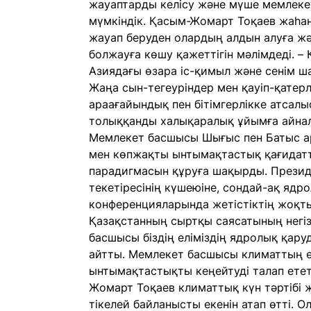
жауаптарды келісу және мүше мемлекет
мүмкіндік. Қасым-Жомарт Тоқаев жаһа
жауап беруден олардың алдын алуға жә
болжауға көшу қажеттігін мәлімдеді. –
Азиядағы өзара іс-қимыл және сенім 
Жаңа сын-тегеуріндер мен қауіп-қатер
араағайындық пен бітімгерлікке атсал
толыққанды халықаралық ұйымға айнала
Мемлекет басшысы Шығыс пен Батыс ар
мен көпжақты ынтымақтастық қағидатта
парадигмасын құруға шақырды. Презид
текетіресінің күшеюіне, сондай-ақ яд
конференцияларында жетістіктің жоқт
Қазақстанның сыртқы саясатының негізг
басшысы біздің еліміздің ядролық қару
айтты. Мемлекет басшысы климаттың ө
ынтымақтастықты кеңейтуді талап ететі
Жомарт Тоқаев климаттық күн тәртібі ж
тікелей байланысты екенін атап өтті. О