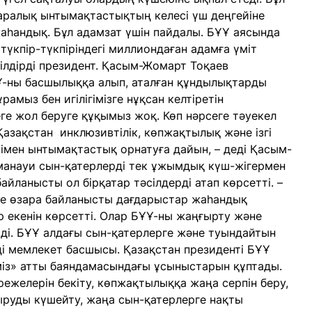
таралық ынтымақтастықтың келесі үш деңгейіне
 жаһандық. Бұл адамзат үшін пайдалы. БҰҰ аясында
түкпір-түкпіріндегі миллиондаған адамға үміт
 білдірді президент. Қасым-Жомарт Тоқаев
Ұ-ны басшылыққа алып, аталған құндылықтарды
рамыз бен игілігімізге нұқсан келтіретін
е жол беруге құқымыз жоқ. Көп нәрсеге тәуекел
Қазақстан инклюзивтілік, көпжақтылық және ізгі
рімен ынтымақтастық орнатуға дайын, – деді Қасым-
анауи сын-қатерлерді тек ұжымдық күш-жігермен
айланысты ол бірқатар тәсілдерді атап көрсетті. –
не өзара байланысты дағдарыстар жаһандық
р екенін көрсетті. Олар БҰҰ-ны жаңғырту және
ді. БҰҰ алдағы сын-қатерлерге және туындайтын
еді мемлекет басшысы. Қазақстан президенті БҰҰ
міз» атты баяндамасындағы ұсыныстарын құптады.
ежелерін бекіту, көпжақтылыққа жаңа серпін беру,
ыруды күшейту, жаңа сын-қатерлерге нақты