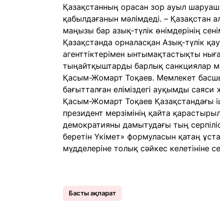
Қазақстанның орасан зор ауыл шаруаш
қабылдағанын мәлімдеді. – Қазақстан а
маңызы бар азық-түлік өнімдерінің сені
Қазақстанда орналасқан Азық-түлік қау
агенттіктерімен ынтымақтастықты нығай
тыңайтқыштарды барлық санкциялар ме
Қасым-Жомарт Тоқаев. Мемлекет басшыс
бағытталған еліміздегі ауқымды саяси
Қасым-Жомарт Тоқаев Қазақстандағы іш
президент мерзімінің қайта қарастырыл
демократияны дамытудағы тың серпіліс.
беретін Үкімет» формуласын қатаң ұст
мүдделеріне толық сәйкес келетініне се
Басты ақпарат