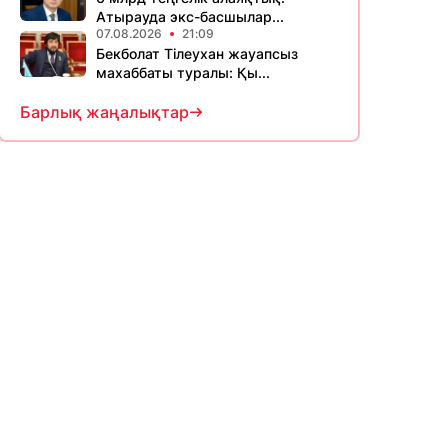
Атырауда экс-басшылар...
07.08.2026
21:09
Бекболат Тілеухан жауапсыз
махаббаты туралы: Қы...
Барлық жаңалықтар