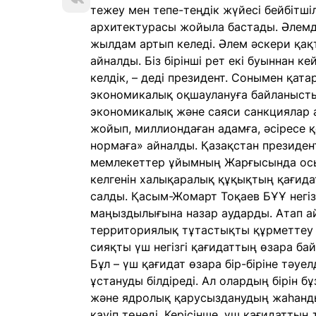
тежеу ​​мен тепе-теңдік жүйесі бейбітш
архитектурасы жойыла бастады. Әлемді
жылдам артып келеді. Әлем әскери қа
айналды. Біз бірінші рет екі буыннан к
келдік, – деді президент. Сонымен қа
экономикалық оқшаулануға байланысты
экономикалық және саяси санкциялар азы
жойып, миллиондаған адамға, әсіресе қ
нормаға» айналды. Қазақстан президент
мемлекеттер ұйымның Жарғысында осы у
келгенін халықаралық құқықтың қағида
салды. Қасым-Жомарт Тоқаев БҰҰ негіз
маңыздылығына назар аударды. Атап айт
территориялық тұтастықты құрметтеу ж
сияқты үш негізгі қағидаттың өзара ба
Бұл – үш қағидат өзара бір-біріне тәуел
ұстануды білдіреді. Ал олардың бірін бұ
және ядролық қарусызданудың жаһандық
қауіп төнеді. Керісінше, үш қағидаттың