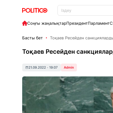
Соңғы жаңалықтар
Президент
Парламент
С
Басты бет
Тоқаев Ресейден санкциялард
Тоқаев Ресейден санкцияла
21.09.2022
•
19:07
Admin