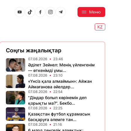
Меню
KZ
Соңғы жаңалықтар
07.08.2026
23:46
Әділет Зейнел: Менің үйленгенім
— өткенімді ұмы...
07.08.2026
23:10
«Үнсіз қала алмаймын»: Айжан
Аймағанова әйелдер...
07.08.2026
22:54
"Діндар болып көрінемін деп
қорықты ма?". Бекбо...
07.08.2026
22:25
Қазақстан футбол құрамасын
басқаруға әлемге тан...
07.08.2026
21:16
6 млрд теңгелік алаяқтық: