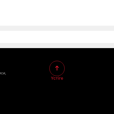
яси,
Үстіге