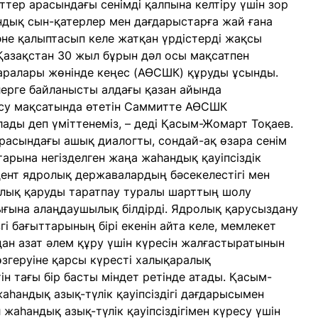
тер арасындағы сенімді қалпына келтіру үшін зор
ндық сын-қатерлер мен дағдарыстарға жай ғана
не қалыптасып келе жатқан үрдістерді жақсы
 Қазақстан 30 жыл бұрын дәл осы мақсатпен
шаралары жөнінде кеңес (АӨСШК) құруды ұсынды.
лерге байланысты алдағы қазан айында
ысу мақсатында өтетін Саммитте АӨСШК
ды деп үміттенеміз, – деді Қасым-Жомарт Тоқаев.
асындағы ашық диалогты, сондай-ақ өзара сенім
рына негізделген жаңа жаһандық қауіпсіздік
ент ядролық державалардың бәсекелестігі мен
ролық қаруды таратпау туралы шарттың шолу
ығына алаңдаушылық білдірді. Ядролық қарусыздану
і бағыттарының бірі екенін айта келе, мемлекет
дан азат әлем құру үшін күресін жалғастыратынын
згеруіне қарсы күресті халықаралық
н тағы бір басты міндет ретінде атады. Қасым-
аһандық азық-түлік қауіпсіздігі дағдарысымен
л жаһандық азық-түлік қауіпсіздігімен күресу үшін