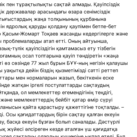
ілік пен тұрақтылықты сақтай алмады. Қауіпсіздік
к державалар арасындағы өзара сенімсіздік
қтығыстардың жаңа толқынының құрбанына
ейін ядролық қаруды қолдану қаупімен бетпе-бет
тар Қасым-Жомарт Тоқаев жасанды кедергілерге және
 проблемаларды атап өтті. Оның айтуынша,
қ-түлік қауіпсіздігін қамтамасыз ету тізбегін
оғамның осал топтарына қауіп төндіретін «жаңа
і өз сөзінде 77 жыл бұрын БҰҰ-ның негізін қалаушы
ақытқа дейін біздің қызметімізді сәтті реттеп
ттары мен нормаларын жазып, бекіткенін еске
інде жатқан іргелі постулаттарды сақтаудың
қанда, ол мемлекеттер егемендігінің теңдігі,
әне мемлекеттердің бейбіт қатар өмір сүруі
йланысын қайта қарастыру қажеттігіне тоқталды. –
ді. Осы қағидаттардың бірін сақтау қалған екеуін
зу, басқа екеуін бұзған болып саналады. Дәстүрлі
 жүйесі әлсіреген кезде аталған үш қағидатқа
 түгел сақталуы олардың күшеюіне ықпал етеді. Бұл