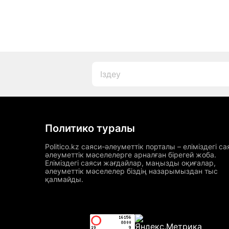
Политико туралы
Politico.kz саяси-әлеуметтік порталы – еліміздегі са
әлеуметтік мәселелерге арналған бірегей жоба.
Еліміздегі саяси жағдайлар, маңызды оқиғалар,
әлеуметтік мәселелер біздің назарымыздан тыс
қалмайды.