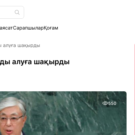
аясат
Сарапшылар
Қоғам
ы алуға шақырды
рды алуға шақырды
550