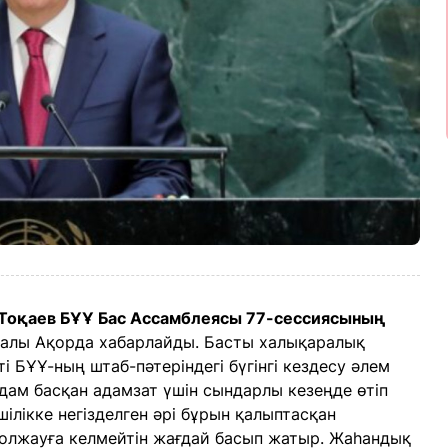
Тоқаев БҰҰ Бас Ассамблеясы 77-сессиясының
уралы Ақорда хабарлайды. Басты халықаралық
і БҰҰ-ның штаб-пәтеріндегі бүгінгі кездесу әлем
адам басқан адамзат үшін сындарлы кезеңде өтіп
ілікке негізделген әрі бұрын қалыптасқан
болжауға келмейтін жағдай басып жатыр. Жаһандық