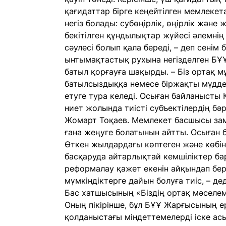
қағидаттар бірге кеңейтілген мемлеке
негіз болады: субөңірлік, өңірлік және
бекітілген құндылықтар жүйесі әлемнің 
сәулесі болып қала береді, – деп сенім
ынтымақтастық рухына негізделген БҰ
батыл қорғауға шақырды. – Біз ортақ мұ
батылсыздыққа немесе біржақты мүддег
етуге тура келеді. Осыған байланысты 
ниет жолында тиісті субъектілердің бә
Жомарт Тоқаев. Мемлекет басшысы зам
ғана жеңуге болатынын айтты. Осыған б
Өткен жылдардағы көптеген және көбі
басқаруда айтарлықтай кемшіліктер ба
реформалау қажет екенін айқындап бер
мүмкіндіктерге дайын болуға тиіс, – д
Бас хатшысының «Біздің ортақ мәселе
Оның пікірінше, бұл БҰҰ Жарғысының ер
қолданыстағы міндеттемелерді іске ас