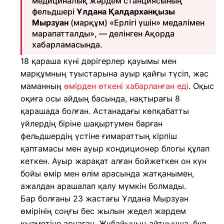
медициналық жәрдем станциясының
фельдшері
Ұлдана Қалдарханқызы
Мырзуан
(марқұм) «Ерлігі үшін» медалімен
марапатталды», — делінген Ақорда
хабарламасында.
18 қараша күні дәрігерлер қауымы мен
марқұмның туыстарына ауыр қайғы түсіп, жас
маманның
өмірден өткені хабарланған еді
. Оқыс
оқиға осы айдың басында, нақтырағы 8
қарашада болған. Астанадағы көпқабатты
үйлердің біріне шақыртумен барған
фельдшердің үстіне ғимараттың кірпіш
қаптамасы мен ауыр кондиционер блогы құлап
кеткен. Ауыр жарақат алған бойжеткен он күн
бойы өмір мен өлім арасында жатқанымен,
ажалдан арашалап қалу мүмкін болмады.
Бар болғаны 23 жастағы Ұлдана Мырзуан
өмірінің соңғы бес жылын жедел жәрдем
қызметіне арнаған. Жұбайының айтуынша, бұл