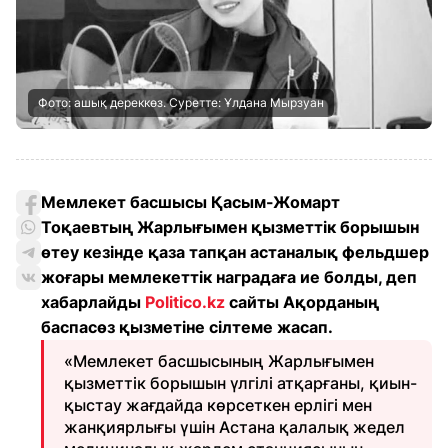
Фото: ашық дереккөз. Суретте: Ұлдана Мырзуан
Мемлекет басшысы Қасым-Жомарт
Тоқаевтың Жарлығымен қызметтік борышын
өтеу кезінде қаза тапқан астаналық фельдшер
жоғары мемлекеттік наградаға ие болды, деп
хабарлайды
Politico.kz
сайты Ақорданың
баспасөз қызметіне сілтеме жасап.
«Мемлекет басшысының Жарлығымен
қызметтік борышын үлгілі атқарғаны, қиын-
қыстау жағдайда көрсеткен ерлігі мен
жанқиярлығы үшін Астана қалалық жедел