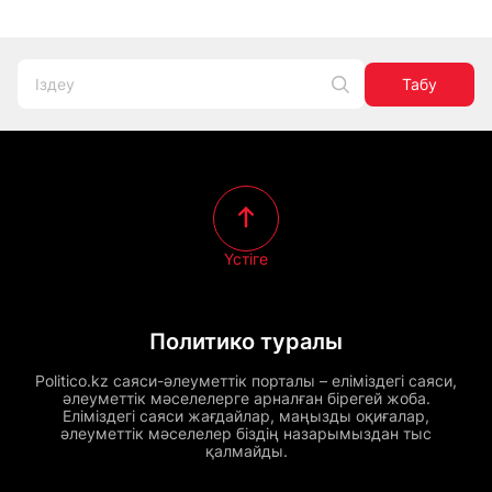
Табу
Үстіге
Политико туралы
Politico.kz саяси-әлеуметтік порталы – еліміздегі саяси,
әлеуметтік мәселелерге арналған бірегей жоба.
Еліміздегі саяси жағдайлар, маңызды оқиғалар,
әлеуметтік мәселелер біздің назарымыздан тыс
қалмайды.