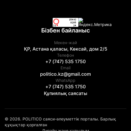
Бізбен байланыс
Мекен-жай
ҚР, Астана қаласы, Көксай, дом 2/5
Телефон
+7 (747) 535 1750
Email
politico.kz@gmail.com
WhatsApp
+7 (747) 535 1750
Құпиялық саясаты
© 2026. POLITICO саяси-әлеуметтік порталы. Барлық
құқықтар қорғалған
Дизайн және құрылым