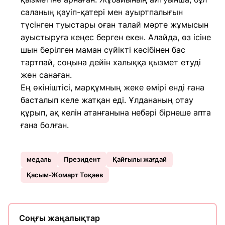
саланың қауіп-қатері мен ауыртпалығын
түсінген туыстары оған талай мәрте жұмысын
ауыстыруға кеңес берген екен. Алайда, өз ісіне
шын берілген маман сүйікті кәсібінен бас
тартпай, соңына дейін халыққа қызмет етуді
жөн санаған.
Ең өкініштісі, марқұмның жеке өмірі енді ғана
басталып келе жатқан еді. Ұлдананың отау
құрып, ақ келін атанғанына небәрі бірнеше апта
ғана болған.
медаль
Президент
Қайғылы жағдай
Қасым-Жомарт Тоқаев
Соңғы жаңалықтар