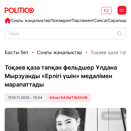
KZ
Соңғы жаңалықтар
Президент
Парламент
Саясат
Сарапшыл
Басты бет
Соңғы жаңалықтар
Тоқаев қаза тап
Тоқаев қаза тапқан фельдшер Ұлдана
Мырзуанды «Ерлігі үшін» медалімен
марапаттады
18.11.2025
•
19:34
Абзал БАХЫТЖАНОВ
1553