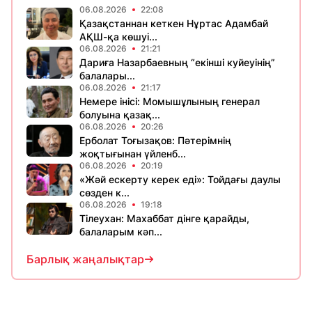
06.08.2026
22:08
Қазақстаннан кеткен Нұртас Адамбай
АҚШ-қа көшуі...
06.08.2026
21:21
Дариға Назарбаевның “екінші куйеуінің”
балалары...
06.08.2026
21:17
Немере інісі: Момышұлының генерал
болуына қазақ...
06.08.2026
20:26
Ерболат Тоғызақов: Пәтерімнің
жоқтығынан үйленб...
06.08.2026
20:19
«Жәй ескерту керек еді»: Тойдағы даулы
сөзден к...
06.08.2026
19:18
Тілеухан: Махаббат дінге қарайды,
балаларым кәп...
Барлық жаңалықтар