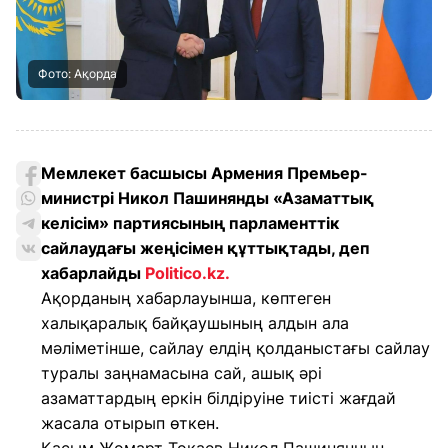
Фото: Ақорда
Мемлекет басшысы Армения Премьер-
министрі Никол Пашинянды «Азаматтық
келісім» партиясының парламенттік
сайлаудағы жеңісімен құттықтады, деп
хабарлайды
Politico.kz
.
Ақорданың хабарлауынша, көптеген
халықаралық байқаушының алдын ала
мәліметінше, сайлау елдің қолданыстағы сайлау
туралы заңнамасына сай, ашық әрі
азаматтардың еркін білдіруіне тиісті жағдай
жасала отырып өткен.