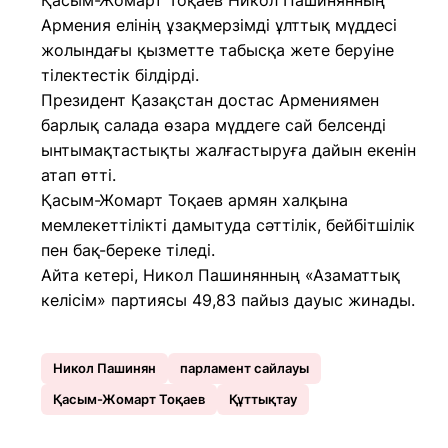
Қасым-Жомарт Тоқаев Никол Пашинянның
Армения елінің ұзақмерзімді ұлттық мүддесі
жолындағы қызметте табысқа жете беруіне
тілектестік білдірді.
Президент Қазақстан достас Армениямен
барлық салада өзара мүддеге сай белсенді
ынтымақтастықты жалғастыруға дайын екенін
атап өтті.
Қасым-Жомарт Тоқаев армян халқына
мемлекеттілікті дамытуда сәттілік, бейбітшілік
пен бақ-береке тіледі.
Айта кетері, Никол Пашинянның «Азаматтық
келісім» партиясы 49,83 пайыз дауыс жинады.
Никол Пашинян
парламент сайлауы
Қасым-Жомарт Тоқаев
Құттықтау