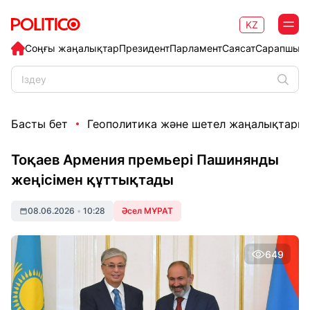
KZ
Соңғы жаңалықтар
Президент
Парламент
Саясат
Сарапшыл
Басты бет
Геополитика және шетел жаңалықтары
Тоқаев Армения премьері Пашинянды
жеңісімен құттықтады
08.06.2026
•
10:28
Әсел МҰРАТ
649