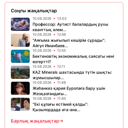
Соңғы жаңалықтар
10.08.2026
13:03
Профессор: Аутист балалардың рухы
кванттық әлем...
10.08.2026
12:56
"Аяғыма жығылып кешірім сұрады":
Айгүл Иманбаев...
10.08.2026
12:55
Бектеновтің экономикалық саясаты нені
өзгертті?
10.08.2026
12:11
KAZ Minerals шахтасында түтін шықты:
жұмысшылар...
10.08.2026
11:48
Жиһанкез қария Еуропаға бару үшін
Жезқазғандағы...
10.08.2026
11:40
"Екі құлағы естімей қалды":
Қызылордада ата-ана...
Барлық жаңалықтар