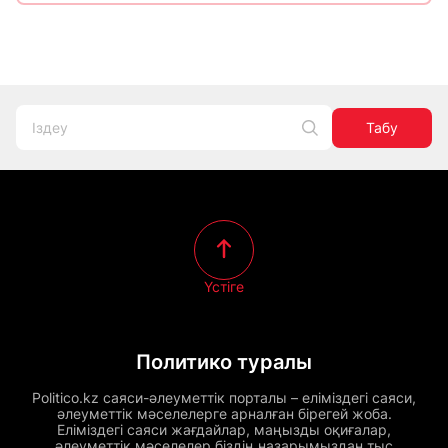
Табу
Үстіге
Политико туралы
Politico.kz саяси-әлеуметтік порталы – еліміздегі саяси,
әлеуметтік мәселелерге арналған бірегей жоба.
Еліміздегі саяси жағдайлар, маңызды оқиғалар,
әлеуметтік мәселелер біздің назарымыздан тыс