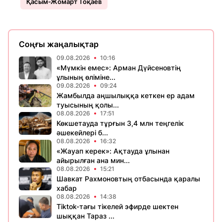
Қасым-Жомарт Тоқаев
Соңғы жаңалықтар
09.08.2026
10:16
«Мүмкін емес»: Арман Дүйсеновтің
ұлының өліміне...
09.08.2026
09:24
Жамбылда аңшылыққа кеткен ер адам
туысының қолы...
08.08.2026
17:51
Көкшетауда тұрғын 3,4 млн теңгелік
әшекейлері б...
08.08.2026
16:32
«Жауап керек»: Ақтауда ұлынан
айырылған ана мин...
08.08.2026
15:21
Шавкат Рахмоновтың отбасында қаралы
хабар
08.08.2026
14:38
Tiktok-тағы тікелей эфирде шектен
шыққан Тараз ...