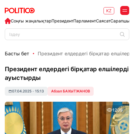
KZ
Соңғы жаңалықтар
Президент
Парламент
Саясат
Сарапшыл
Басты бет
Президент елдердегі бірқатар елшілер
Президент елдердегі бірқатар елшілерді
ауыстырды
07.04.2025
•
15:13
Абзал БАХЫТЖАНОВ
1209