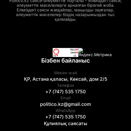
Politico.kz саяси-әлеуметтік порталы – еліміздегі саяси,
әлеуметтік мәселелерге арналған бірегей жоба.
Еліміздегі саяси жағдайлар, маңызды оқиғалар,
әлеуметтік мәселелер біздің назарымыздан тыс
қалмайды.
Бізбен байланыс
Мекен-жай
ҚР, Астана қаласы, Көксай, дом 2/5
Телефон
+7 (747) 535 1750
Email
politico.kz@gmail.com
WhatsApp
+7 (747) 535 1750
Құпиялық саясаты