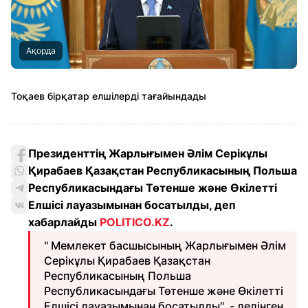
Ақорда
Тоқаев бірқатар елшілерді тағайындады
Президенттің Жарлығымен Әлім Серікұлы
Қирабаев Қазақстан Республикасының Польша
Республикасындағы Төтенше және Өкілетті
Елшісі лауазымынан босатылды, деп
хабарлайды
POLITICO.KZ
.
" Мемлекет басшысының Жарлығымен Әлім
Серікұлы Қирабаев Қазақстан
Республикасының Польша
Республикасындағы Төтенше және Өкілетті
Елшісі лауазымынан босатылды", - делінген