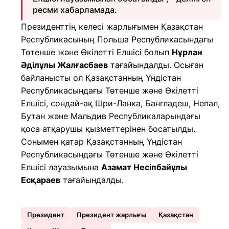
ресми хабарламада.
Президенттің келесі жарлығымен Қазақстан
Республикасының Польша Республикасындағы
Төтенше және Өкілетті Елшісі болып
Нұрлан
Әділұлы Жалғасбаев
тағайындалды. Осыған
байланысты ол Қазақстанның Үндістан
Республикасындағы Төтенше және Өкілетті
Елшісі, сондай-ақ Шри-Ланка, Бангладеш, Непал,
Бутан және Мальдив Республикаларындағы
қоса атқарушы қызметтерінен босатылды.
Сонымен қатар Қазақстанның Үндістан
Республикасындағы Төтенше және Өкілетті
Елшісі лауазымына
Азамат Несіпбайұлы
Есқараев
тағайындалды.
Президент
Президент жарлығы
Қазақстан