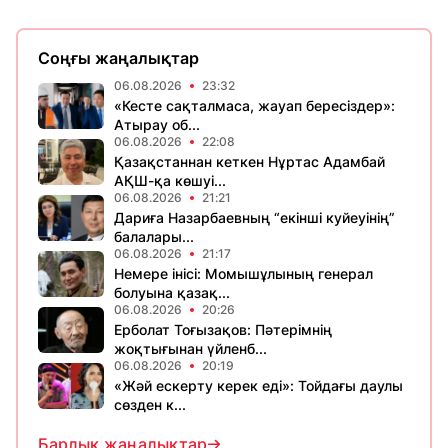
Соңғы жаңалықтар
06.08.2026
23:32
«Кесте сақталмаса, жауап бересіздер»:
Атырау об...
06.08.2026
22:08
Қазақстаннан кеткен Нұртас Адамбай
АҚШ-қа көшуі...
06.08.2026
21:21
Дариға Назарбаевның “екінші куйеуінің”
балалары...
06.08.2026
21:17
Немере інісі: Момышұлының генерал
болуына қазақ...
06.08.2026
20:26
Ерболат Тоғызақов: Пәтерімнің
жоқтығынан үйленб...
06.08.2026
20:19
«Жәй ескерту керек еді»: Тойдағы даулы
сөзден к...
Барлық жаңалықтар