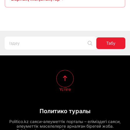
Табу
Үстіге
Политико туралы
Politico.kz саяси-әлеуметтік порталы – еліміздегі саяси,
әлеуметтік мәселелерге арналған бірегей жоба.