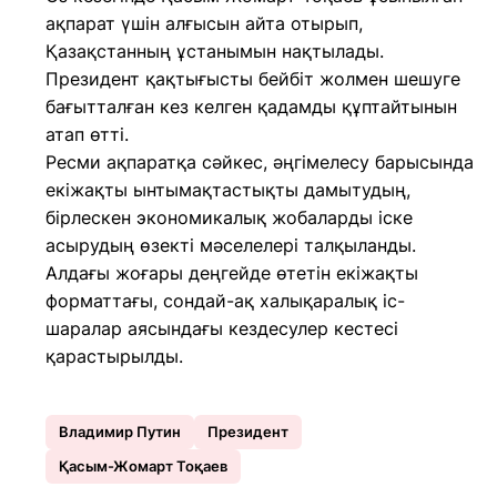
ақпарат үшін алғысын айта отырып,
Қазақстанның ұстанымын нақтылады.
Президент қақтығысты бейбіт жолмен шешуге
бағытталған кез келген қадамды құптайтынын
атап өтті.
Ресми ақпаратқа сәйкес, әңгімелесу барысында
екіжақты ынтымақтастықты дамытудың,
бірлескен экономикалық жобаларды іске
асырудың өзекті мәселелері талқыланды.
Алдағы жоғары деңгейде өтетін екіжақты
форматтағы, сондай-ақ халықаралық іс-
шаралар аясындағы кездесулер кестесі
қарастырылды.
Владимир Путин
Президент
Қасым-Жомарт Тоқаев