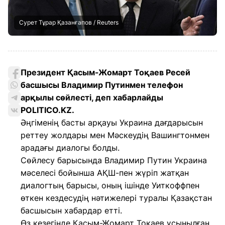
Сурет Тұрар Қазанғапов / Reuters
Президент Қасым-Жомарт Тоқаев Ресей
басшысы Владимир Путинмен телефон
арқылы сөйлесті, деп хабарлайды
POLITICO.KZ.
Әңгіменің басты арқауы Украина дағдарысын
реттеу жолдары мен Мәскеудің Вашингтонмен
арадағы диалогы болды.
Сөйлесу барысында Владимир Путин Украина
мәселесі бойынша АҚШ-пен жүріп жатқан
диалогтың барысы, оның ішінде Уиткоффпен
өткен кездесудің нәтижелері туралы Қазақстан
басшысын хабардар етті.
Өз кезегінде Қасым-Жомарт Тоқаев ұсынылған