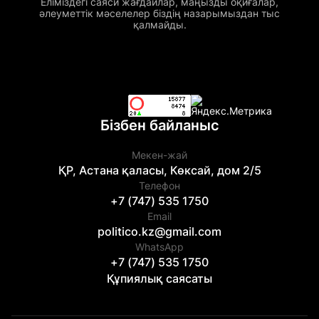
Еліміздегі саяси жағдайлар, маңызды оқиғалар,
әлеуметтік мәселелер біздің назарымыздан тыс
қалмайды.
Бізбен байланыс
Мекен-жай
ҚР, Астана қаласы, Көксай, дом 2/5
Телефон
+7 (747) 535 1750
Email
politico.kz@gmail.com
WhatsApp
+7 (747) 535 1750
Құпиялық саясаты