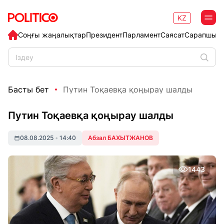
KZ
Соңғы жаңалықтар
Президент
Парламент
Саясат
Сарапшыл
Басты бет
Путин Тоқаевқа қоңырау шалды
Путин Тоқаевқа қоңырау шалды
08.08.2025
•
14:40
Абзал БАХЫТЖАНОВ
1443