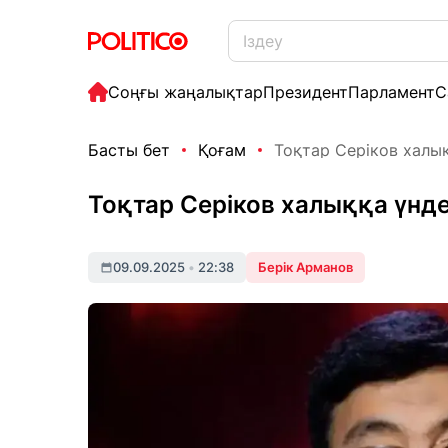
Соңғы жаңалықтар
Президент
Парламент
С
Басты бет
Қоғам
Тоқтар Серіков халы
Тоқтар Серіков халыққа үнд
09.09.2025
•
22:38
Берік Арманов