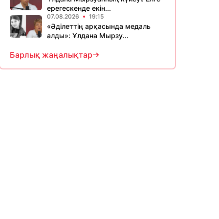
ерегескенде екін...
07.08.2026
19:15
«Әділеттің арқасында медаль
алды»: Ұлдана Мырзу...
Барлық жаңалықтар