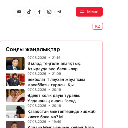
Меню
KZ
Соңғы жаңалықтар
07.08.2026
21:16
6 млрд теңгелік алаяқтық:
Атырауда экс-басшылар...
07.08.2026
21:09
Бекболат Тілеухан жауапсыз
махаббаты туралы: Қы...
07.08.2026
20:19
Әділет көлік дауы туралы:
Ұлдананың анасы "сенд...
07.08.2026
20:16
Қазақстан мектептерінде хиджаб
киюге бола ма? М...
07.08.2026
19:49
Ұлдана Мырзуанның күйеуі: Елге