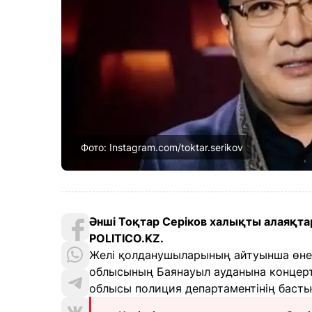
Фото: Instagram.com/toktar.serikov
Әнші Тоқтар Серіков халықты алаяқта
POLITICO.KZ.
Желі қолданушыларының айтуынша өнер 
облысының Баянауыл ауданына концерт
облысы полиция департаментінің баст