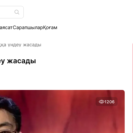
аясат
Сарапшылар
Қоғам
ққа үндеу жасады
еу жасады
1206