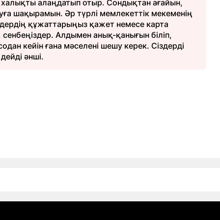
і халықты алаңдатып отыр. Сондықтан ағайын,
ауға шақырамын. Әр түрлі мемлекеттік мекеменің
іздердің құжаттарыңыз қажет немесе карта
, сенбеңіздер. Алдымен анық-қанығын біліп,
содан кейін ғана мәселені шешу керек. Сіздерді
дейді әнші.