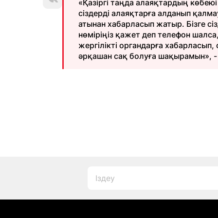
«Қазіргі таңда алаяқтардың көбею
сіздерді алаяқтарға алданып қалм
атынан хабарласып жатыр. Бізге с
нөміріңіз қажет деп телефон шалса
жергілікті органдарға хабарласып, 
әрқашан сақ болуға шақырамын», - 