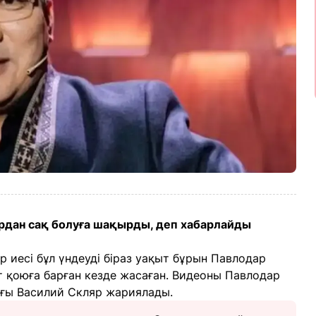
рдан сақ болуға шақырды, деп хабарлайды
иесі бұл үндеуді біраз уақыт бұрын Павлодар
 қоюға барған кезде жасаған. Видеоны Павлодар
ығы Василий Скляр жариялады.