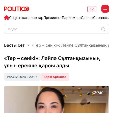
KZ
Соңғы жаңалықтар
Президент
Парламент
Саясат
Сарапшыл
Басты бет
«Төр – сенікі»: Ләйлә Сұлтанқызының ұл
«Төр – сенікі»: Ләйлә Сұлтанқызының
ұлын ерекше қарсы алды
23.12.2024
•
20:36
Берік Арманов
740