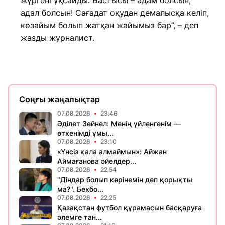
жүргені ұқсайды. Бастысы – адам болсын,
адал болсын! Сағадат оқудан демалысқа келіп,
көзайым болып жатқан жайымыз бар”, – деп
жазды журналист.
Соңғы жаңалықтар
07.08.2026
23:46
Әділет Зейнел: Менің үйленгенім —
өткенімді ұмы...
07.08.2026
23:10
«Үнсіз қала алмаймын»: Айжан
Аймағанова әйелдер...
07.08.2026
22:54
"Діндар болып көрінемін деп қорықты
ма?". Бекбо...
07.08.2026
22:25
Қазақстан футбол құрамасын басқаруға
әлемге тан...