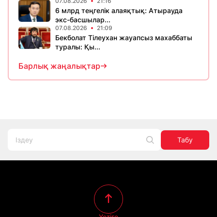
07.08.2026
21:16
6 млрд теңгелік алаяқтық: Атырауда
экс-басшылар...
07.08.2026
21:09
Бекболат Тілеухан жауапсыз махаббаты
туралы: Қы...
Барлық жаңалықтар
Табу
Үстіге