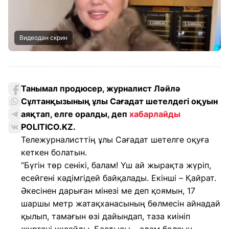
Видеодан скрин
Танымал продюсер, журналист Ләйлә
Сұлтанқызының ұлы Сағадат шетелдегі оқуын
аяқтап, елге оралды, деп
хабарлайды
POLITICO.KZ.
Тележурналисттің ұлы Сағадат шетелге оқуға
кеткен болатын.
“Бүгін төр сенікі, балам! Үш ай жырақта жүріп,
есейгені кәдімгідей байқалады. Екінші – Қайрат.
Әкесінен дарыған мінезі ме деп қоямын, 17
шаршы метр жатақханасының бөлмесін айнадай
қылып, тамағын өзі дайындап, таза киініп