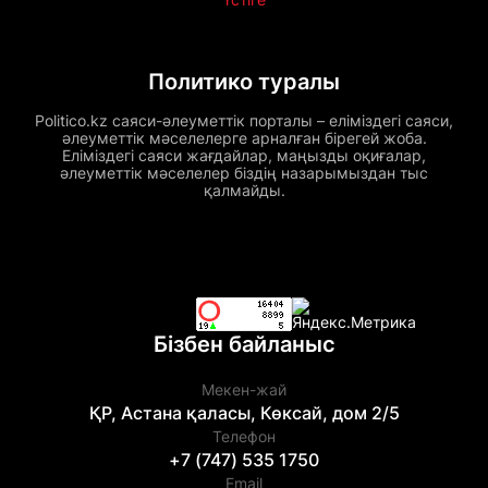
Политико туралы
Politico.kz саяси-әлеуметтік порталы – еліміздегі саяси,
әлеуметтік мәселелерге арналған бірегей жоба.
Еліміздегі саяси жағдайлар, маңызды оқиғалар,
әлеуметтік мәселелер біздің назарымыздан тыс
қалмайды.
Бізбен байланыс
Мекен-жай
ҚР, Астана қаласы, Көксай, дом 2/5
Телефон
+7 (747) 535 1750
Email