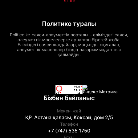
Үстіге
Политико туралы
Politico.kz саяси-әлеуметтік порталы – еліміздегі саяси,
әлеуметтік мәселелерге арналған бірегей жоба.
Еліміздегі саяси жағдайлар, маңызды оқиғалар,
әлеуметтік мәселелер біздің назарымыздан тыс
қалмайды.
Бізбен байланыс
Мекен-жай
ҚР, Астана қаласы, Көксай, дом 2/5
Телефон
+7 (747) 535 1750
Email