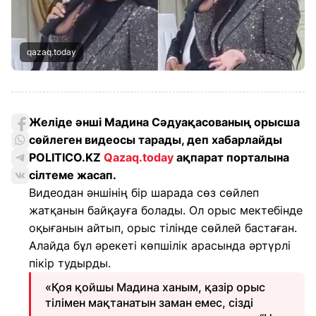
qazaq.today
Желіде әнші Мадина Сәдуақасованың орысша
сөйлеген видеосы тарады, деп хабарлайды
POLITICO.KZ
Qazaq.today
ақпарат порталына
сілтеме жасап.
Видеодан әншінің бір шарада сөз сөйлеп
жатқанын байқауға болады. Ол орыс мектебінде
оқығанын айтып, орыс тілінде сөйлей бастаған.
Алайда бұл әрекеті көпшілік арасында әртүрлі
пікір тудырды.
«Қоя қойшы Мадина ханым, қазір орыс
тілімен мақтанатын заман емес, сізді