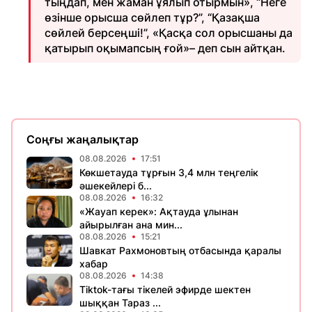
тыңдап, мен жаман ұялып отырмын», “Неге
өзінше орысша сөйлеп тұр?”, “Қазақша
сөйлей берсеңші!”, «Қасқа сол орысшаны да
қатырып оқымапсың ғой»– деп сын айтқан.
Соңғы жаңалықтар
08.08.2026
17:51
Көкшетауда тұрғын 3,4 млн теңгелік
әшекейлері б...
08.08.2026
16:32
«Жауап керек»: Ақтауда ұлынан
айырылған ана мин...
08.08.2026
15:21
Шавкат Рахмоновтың отбасында қаралы
хабар
08.08.2026
14:38
Tiktok-тағы тікелей эфирде шектен
шыққан Тараз ...