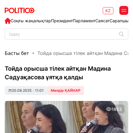
KZ
Соңғы жаңалықтар
Президент
Парламент
Саясат
Сарапшыл
Басты бет
Тойда орысша тілек айтқан Мадина Сәду
Тойда орысша тілек айтқан Мадина
Сәдуақасова ұятқа қалды
20.08.2025
•
11:01
Мөлдір ҚАЙНАР
1853