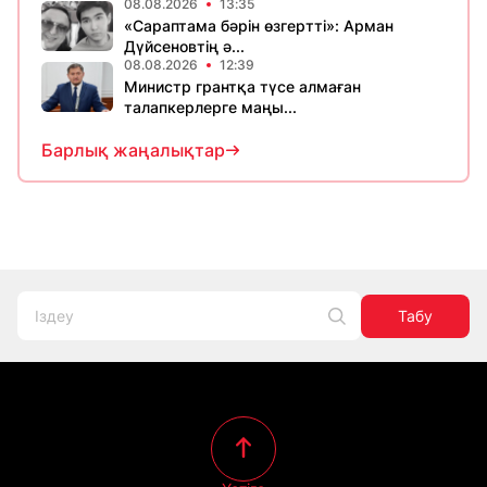
08.08.2026
13:35
«Сараптама бәрін өзгертті»: Арман
Дүйсеновтің ә...
08.08.2026
12:39
Министр грантқа түсе алмаған
талапкерлерге маңы...
Барлық жаңалықтар
Табу