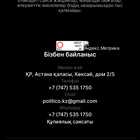
Еліміздегі саяси жағдайлар, маңызды оқиғалар,
әлеуметтік мәселелер біздің назарымыздан тыс
қалмайды.
Бізбен байланыс
Мекен-жай
ҚР, Астана қаласы, Көксай, дом 2/5
Телефон
+7 (747) 535 1750
Email
politico.kz@gmail.com
WhatsApp
+7 (747) 535 1750
Құпиялық саясаты