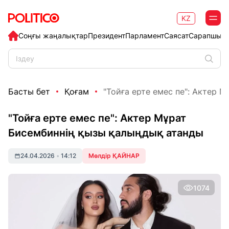
KZ
Соңғы жаңалықтар
Президент
Парламент
Саясат
Сарапшыл
Басты бет
Қоғам
"Тойға ерте емес пе": Актер Мұ
"Тойға ерте емес пе": Актер Мұрат
Бисембиннің қызы қалыңдық атанды
24.04.2026
•
14:12
Мөлдір ҚАЙНАР
1074