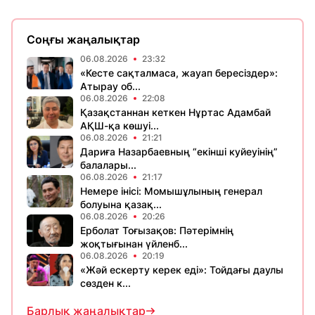
Соңғы жаңалықтар
06.08.2026
23:32
«Кесте сақталмаса, жауап бересіздер»:
Атырау об...
06.08.2026
22:08
Қазақстаннан кеткен Нұртас Адамбай
АҚШ-қа көшуі...
06.08.2026
21:21
Дариға Назарбаевның “екінші куйеуінің”
балалары...
06.08.2026
21:17
Немере інісі: Момышұлының генерал
болуына қазақ...
06.08.2026
20:26
Ерболат Тоғызақов: Пәтерімнің
жоқтығынан үйленб...
06.08.2026
20:19
«Жәй ескерту керек еді»: Тойдағы даулы
сөзден к...
Барлық жаңалықтар