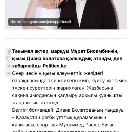
Фото: instagram.com/jemappelledali
Танымал актер, марқұм Мұрат Бисембиннің
қызы Диана Болатова қалыңдық атанды, деп
хабарлайды Politico.kz
Өнер иесінің қызы әлеуметтік желідегі
парақшасында той көйлегін киіп, күйеу жігітімен
түскен суреттерін жариялаған. Жазбасына
сақина эмодзисын қалдыру арқылы қуанышты
жаңалығын жеткізді.
Белгілі болғандай, Диана Болатованың таңдауы
– Қазақстан регби ұлттық құрамасының
капитаны, спортшы Мұхаммед Расул. Бұған