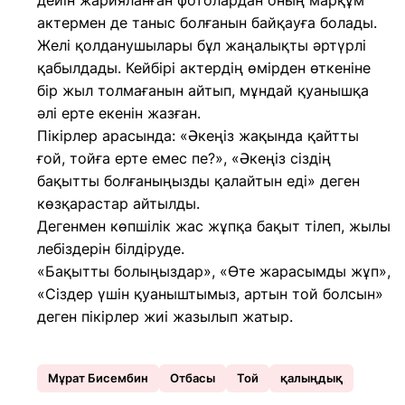
дейін жарияланған фотолардан оның марқұм
актермен де таныс болғанын байқауға болады.
Желі қолданушылары бұл жаңалықты әртүрлі
қабылдады. Кейбірі актердің өмірден өткеніне
бір жыл толмағанын айтып, мұндай қуанышқа
әлі ерте екенін жазған.
Пікірлер арасында: «Әкеңіз жақында қайтты
ғой, тойға ерте емес пе?», «Әкеңіз сіздің
бақытты болғаныңызды қалайтын еді» деген
көзқарастар айтылды.
Дегенмен көпшілік жас жұпқа бақыт тілеп, жылы
лебіздерін білдіруде.
«Бақытты болыңыздар», «Өте жарасымды жұп»,
«Сіздер үшін қуаныштымыз, артын той болсын»
деген пікірлер жиі жазылып жатыр.
Мұрат Бисембин
Отбасы
Той
қалыңдық