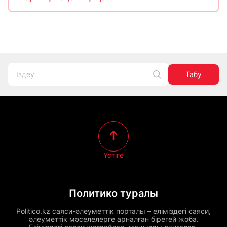
Табу
Үстіге
Политико туралы
Politico.kz саяси-әлеуметтік порталы – еліміздегі саяси,
әлеуметтік мәселелерге арналған бірегей жоба.