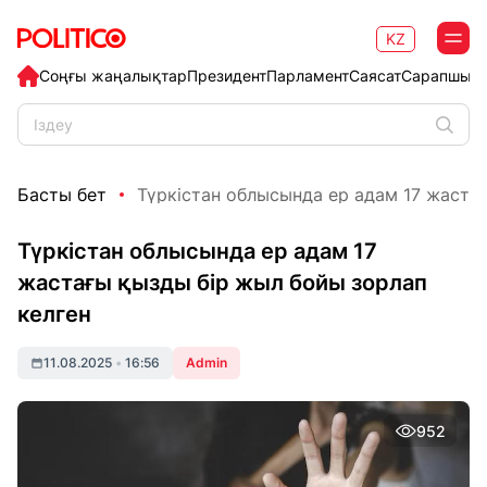
KZ
Соңғы жаңалықтар
Президент
Парламент
Саясат
Сарапшыл
Басты бет
Түркістан облысында ер адам 17 жастағы
Түркістан облысында ер адам 17
жастағы қызды бір жыл бойы зорлап
келген
11.08.2025
•
16:56
Admin
952