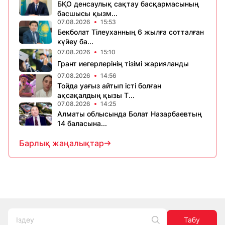
БҚО денсаулық сақтау басқармасының
басшысы қызм...
07.08.2026
15:53
Бекболат Тілеуханның 6 жылға сотталған
күйеу ба...
07.08.2026
15:10
Грант иегерлерінің тізімі жарияланды
07.08.2026
14:56
Тойда уағыз айтып істі болған
ақсақалдың қызы Т...
07.08.2026
14:25
Алматы облысында Болат Назарбаевтың
14 баласына...
Барлық жаңалықтар
Табу