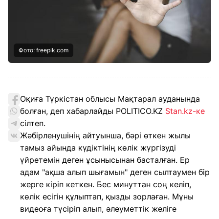
Фото: freepik.com
Оқиға Түркістан облысы Мақтарал ауданында
болған, деп хабарлайды POLITICO.KZ
Stan.kz-ке
сілтеп.
Жәбірленушінің айтуынша, бәрі өткен жылы
тамыз айында күдіктінің көлік жүргізуді
үйретемін деген ұсынысынан басталған. Ер
адам "ақша алып шығамын" деген сылтаумен бір
жерге кіріп кеткен. Бес минуттан соң келіп,
көлік есігін құлыптап, қызды зорлаған. Мұны
видеоға түсіріп алып, әлеуметтік желіге