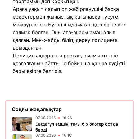
таратамын деп қорқытқан.
Араға уақыт салып ол жәбірленушіні басқа
еркектермен жыныстық қатынасқа түсуге
мәжбүрлеген. Бұған шыдамаған қыз өзіне қол
салмақ болған. Оны ата-анасы аман алып
қалған. Мән-жайды біліп, дереу полицияға
арызданған.
Полиция ақпаратты растап, қылмыстық іс
қозғалғанын айтты. Іс бойынша қанша күдікті
бары әзірге белгісіз.
Соңғы жаңалықтар
07.08.2026
16:26
Бағдагүл емшіні тағы бір блогер сотқа
берді
07.08.2026
16:16