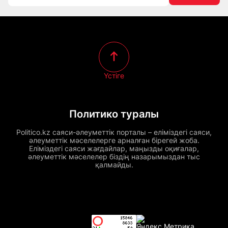
Үстіге
Политико туралы
Politico.kz саяси-әлеуметтік порталы – еліміздегі саяси,
әлеуметтік мәселелерге арналған бірегей жоба.
Еліміздегі саяси жағдайлар, маңызды оқиғалар,
әлеуметтік мәселелер біздің назарымыздан тыс
қалмайды.