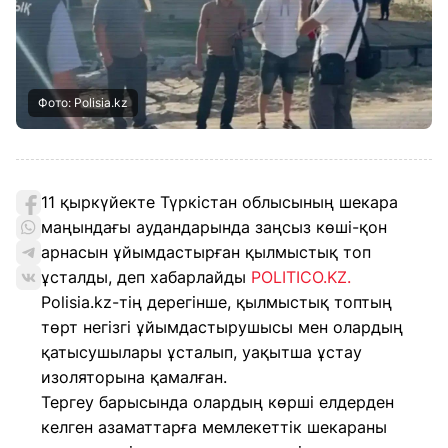
Фото: Polisia.kz
11 қыркүйекте Түркістан облысының шекара
маңындағы аудандарында заңсыз көші-қон
арнасын ұйымдастырған қылмыстық топ
ұсталды, деп хабарлайды
POLITICO.KZ.
Polisia.kz-тің дерегінше, қылмыстық топтың
төрт негізгі ұйымдастырушысы мен олардың
қатысушылары ұсталып, уақытша ұстау
изоляторына қамалған.
Тергеу барысында олардың көрші елдерден
келген азаматтарға мемлекеттік шекараны