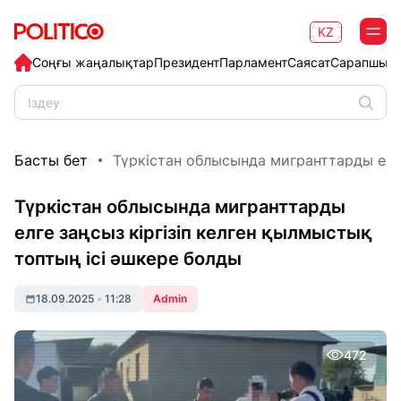
KZ
Соңғы жаңалықтар
Президент
Парламент
Саясат
Сарапшыл
Басты бет
Түркістан облысында мигранттарды елге 
Түркістан облысында мигранттарды
елге заңсыз кіргізіп келген қылмыстық
топтың ісі әшкере болды
18.09.2025
•
11:28
Admin
472