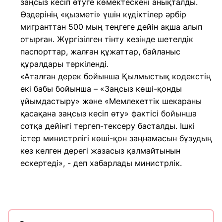
заңсыз кесіп өтуге көмектескені анықталды.
Өздерінің «қызметі» үшін күдіктілер әрбір
мигранттан 500 мың теңгеге дейін ақша алып
отырған. Жүргізілген тінту кезінде шетелдік
паспорттар, жалған құжаттар, байланыс
құралдары тәркіленді.
«Аталған дерек бойынша Қылмыстық кодекстің
екі бабы бойынша – «Заңсыз көші-қонды
ұйымдастыру» және «Мемлекеттік шекараны
қасақана заңсыз кесіп өту» фактісі бойынша
сотқа дейінгі тергеп-тексеру басталды. Ішкі
істер министрлігі көші-қон заңнамасын бұзудың
кез келген дерегі жазасыз қалмайтынын
ескертеді», - деп хабарлады министрлік.