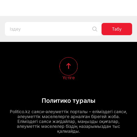
Табу
Үстіге
Политико туралы
Politico.kz саяси-әлеуметтік порталы – еліміздегі саяси,
әлеуметтік мәселелерге арналған бірегей жоба.
Еліміздегі саяси жағдайлар, маңызды оқиғалар,
әлеуметтік мәселелер біздің назарымыздан тыс
қалмайды.