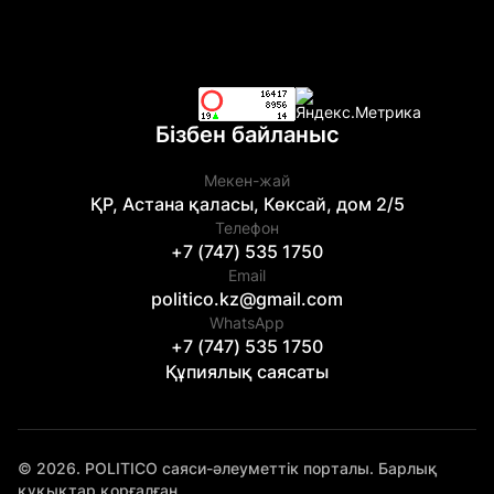
Бізбен байланыс
Мекен-жай
ҚР, Астана қаласы, Көксай, дом 2/5
Телефон
+7 (747) 535 1750
Email
politico.kz@gmail.com
WhatsApp
+7 (747) 535 1750
Құпиялық саясаты
© 2026. POLITICO саяси-әлеуметтік порталы. Барлық
құқықтар қорғалған