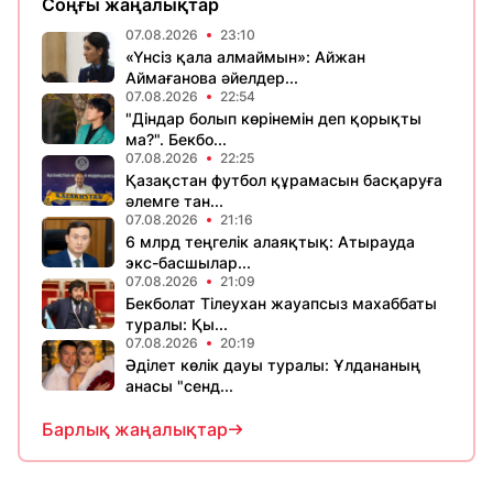
Соңғы жаңалықтар
07.08.2026
23:10
«Үнсіз қала алмаймын»: Айжан
Аймағанова әйелдер...
07.08.2026
22:54
"Діндар болып көрінемін деп қорықты
ма?". Бекбо...
07.08.2026
22:25
Қазақстан футбол құрамасын басқаруға
әлемге тан...
07.08.2026
21:16
6 млрд теңгелік алаяқтық: Атырауда
экс-басшылар...
07.08.2026
21:09
Бекболат Тілеухан жауапсыз махаббаты
туралы: Қы...
07.08.2026
20:19
Әділет көлік дауы туралы: Ұлдананың
анасы "сенд...
Барлық жаңалықтар