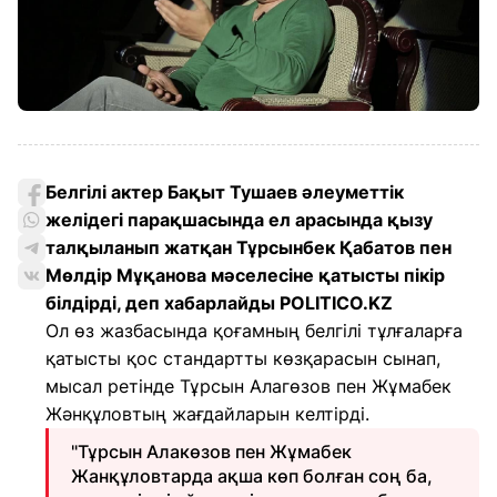
Белгілі актер Бақыт Тушаев әлеуметтік
желідегі парақшасында ел арасында қызу
талқыланып жатқан Тұрсынбек Қабатов пен
Мөлдір Мұқанова мәселесіне қатысты пікір
білдірді, деп хабарлайды POLITICO.KZ
Ол өз жазбасында қоғамның белгілі тұлғаларға
қатысты қос стандартты көзқарасын сынап,
мысал ретінде Тұрсын Алагөзов пен Жұмабек
Жәнқұловтың жағдайларын келтірді.
"Тұрсын Алакөзов пен Жұмабек
Жанқұловтарда ақша көп болған соң ба,