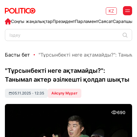
KZ
Соңғы жаңалықтар
Президент
Парламент
Саясат
Сарапшыл
Басты бет
"Тұрсынбекті неге ақтамайды?": Танымал
"Тұрсынбекті неге ақтамайды?":
Танымал актер әзілкешті қолдап шықты
05.11.2025
•
12:35
Айсұлу Мұрат
690