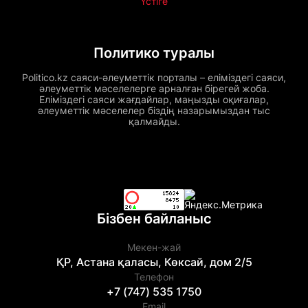
Үстіге
Политико туралы
Politico.kz саяси-әлеуметтік порталы – еліміздегі саяси,
әлеуметтік мәселелерге арналған бірегей жоба.
Еліміздегі саяси жағдайлар, маңызды оқиғалар,
әлеуметтік мәселелер біздің назарымыздан тыс
қалмайды.
Бізбен байланыс
Мекен-жай
ҚР, Астана қаласы, Көксай, дом 2/5
Телефон
+7 (747) 535 1750
Email