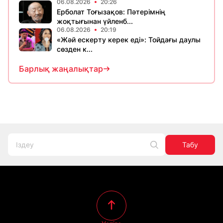
06.08.2026
20:26
Ерболат Тоғызақов: Пәтерімнің
жоқтығынан үйленб...
06.08.2026
20:19
«Жәй ескерту керек еді»: Тойдағы даулы
сөзден к...
Барлық жаңалықтар
Табу