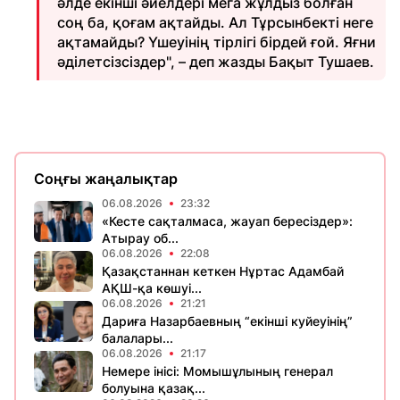
әлде екінші әйелдері мега жұлдыз болған
соң ба, қоғам ақтайды. Ал Тұрсынбекті неге
ақтамайды? Үшеуінің тірлігі бірдей ғой. Яғни
әділетсізсіздер", – деп жазды Бақыт Тушаев.
Соңғы жаңалықтар
06.08.2026
23:32
«Кесте сақталмаса, жауап бересіздер»:
Атырау об...
06.08.2026
22:08
Қазақстаннан кеткен Нұртас Адамбай
АҚШ-қа көшуі...
06.08.2026
21:21
Дариға Назарбаевның “екінші куйеуінің”
балалары...
06.08.2026
21:17
Немере інісі: Момышұлының генерал
болуына қазақ...