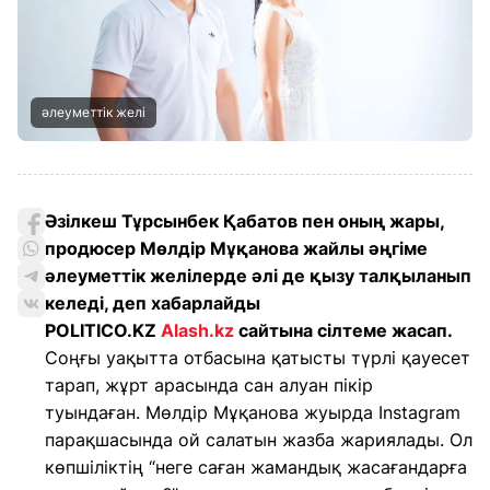
әлеуметтік желі
Әзілкеш Тұрсынбек Қабатов пен оның жары,
продюсер Мөлдір Мұқанова жайлы әңгіме
әлеуметтік желілерде әлі де қызу талқыланып
келеді, деп хабарлайды
POLITICO.KZ
Alash.kz
сайтына сілтеме жасап.
Соңғы уақытта отбасына қатысты түрлі қауесет
тарап, жұрт арасында сан алуан пікір
туындаған. Мөлдір Мұқанова жуырда Instagram
парақшасында ой салатын жазба жариялады. Ол
көпшіліктің “неге саған жамандық жасағандарға