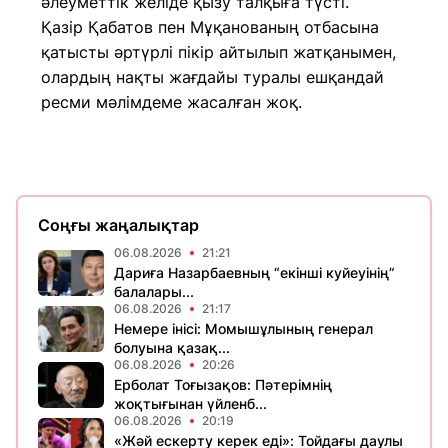
әлеуметтік желіде қызу талқыға түсті.
Қазір Қабатов пен Мұқанованың отбасына
қатысты әртүрлі пікір айтылып жатқанымен,
олардың нақты жағдайы туралы ешқандай
ресми мәлімдеме жасалған жоқ.
Соңғы жаңалықтар
06.08.2026
21:21
Дариға Назарбаевның “екінші куйеуінің”
балалары...
06.08.2026
21:17
Немере інісі: Момышұлының генерал
болуына қазақ...
06.08.2026
20:26
Ерболат Тоғызақов: Пәтерімнің
жоқтығынан үйленб...
06.08.2026
20:19
«Жәй ескерту керек еді»: Тойдағы даулы