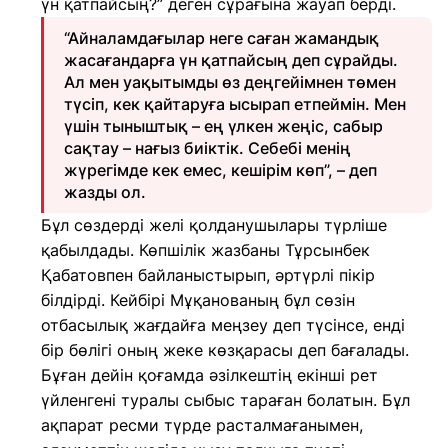
үн қатпайсың?” деген сұрағына жауап берді.
“Айналамдағылар неге саған жамандық
жасағандарға үн қатпайсың деп сұрайды.
Ал мен уақытымды өз деңгейімнен төмен
түсіп, кек қайтаруға ысырап етпеймін. Мен
үшін тыныштық – ең үлкен жеңіс, сабыр
сақтау – нағыз биіктік. Себебі менің
жүрегімде кек емес, кешірім көп”, – деп
жазды ол.
Бұл сөздерді желі қолданушылары түрліше
қабылдады. Көпшілік жазбаны Тұрсынбек
Қабатовпен байланыстырып, әртүрлі пікір
білдірді. Кейбірі Мұқанованың бұл сөзін
отбасылық жағдайға меңзеу деп түсінсе, енді
бір бөлігі оның жеке көзқарасы деп бағалады.
Бұған дейін қоғамда әзілкештің екінші рет
үйленгені туралы сыбыс тараған болатын. Бұл
ақпарат ресми түрде расталмағанымен,