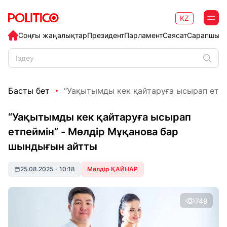
KZ
Соңғы жаңалықтар
Президент
Парламент
Саясат
Сарапшыл
Басты бет
“Уақытымды кек қайтаруға ысырап етпей
“Уақытымды кек қайтаруға ысырап
етпеймін” - Мөлдір Мұқанова бар
шындығын айтты
25.08.2025
•
10:18
Мөлдір ҚАЙНАР
749