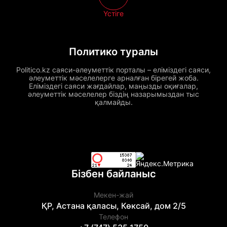
Үстіге
Политико туралы
Politico.kz саяси-әлеуметтік порталы – еліміздегі саяси,
әлеуметтік мәселелерге арналған бірегей жоба.
Еліміздегі саяси жағдайлар, маңызды оқиғалар,
әлеуметтік мәселелер біздің назарымыздан тыс
қалмайды.
Бізбен байланыс
Мекен-жай
ҚР, Астана қаласы, Көксай, дом 2/5
Телефон