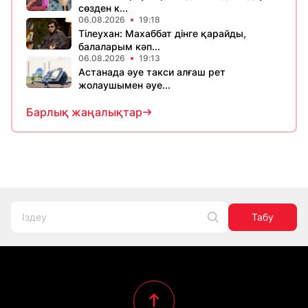
сөзден к...
06.08.2026
19:18
Тілеухан: Махаббат дінге қарайды,
балаларым кәп...
06.08.2026
19:13
Астанада әуе такси алғаш рет
жолаушымен әуе...
Барлық жаңалықтар
Табу