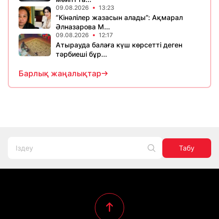
09.08.2026
13:23
“Кінәлілер жазасын алады”: Ақмарал
Әлназарова М...
09.08.2026
12:17
Атырауда балаға күш көрсетті деген
тәрбиеші бұр...
Барлық жаңалықтар
Табу