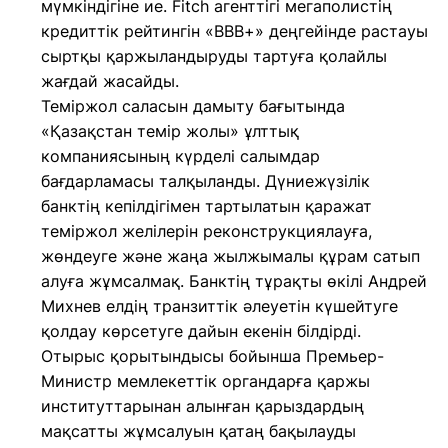
мүмкіндігіне ие. Fitch агенттігі мегаполистің
кредиттік рейтингін «BBB+» деңгейінде растауы
сыртқы қаржыландыруды тартуға қолайлы
жағдай жасайды.
Теміржол саласын дамыту бағытында
«Қазақстан темір жолы» ұлттық
компаниясының күрделі салымдар
бағдарламасы талқыланды. Дүниежүзілік
банктің кепілдігімен тартылатын қаражат
теміржол желілерін реконструкциялауға,
жөндеуге және жаңа жылжымалы құрам сатып
алуға жұмсалмақ. Банктің тұрақты өкілі Андрей
Михнев елдің транзиттік әлеуетін күшейтуге
қолдау көрсетуге дайын екенін білдірді.
Отырыс қорытындысы бойынша Премьер-
Министр мемлекеттік органдарға қаржы
институттарынан алынған қарыздардың
мақсатты жұмсалуын қатаң бақылауды