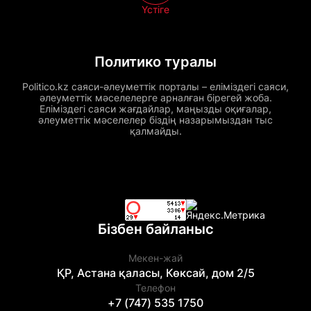
Үстіге
Политико туралы
Politico.kz саяси-әлеуметтік порталы – еліміздегі саяси,
әлеуметтік мәселелерге арналған бірегей жоба.
Еліміздегі саяси жағдайлар, маңызды оқиғалар,
әлеуметтік мәселелер біздің назарымыздан тыс
қалмайды.
Бізбен байланыс
Мекен-жай
ҚР, Астана қаласы, Көксай, дом 2/5
Телефон
+7 (747) 535 1750