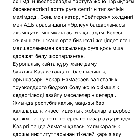
сенімді инвесторларды тартуға және нарықтағы
бәсекелестікті арттыруға септігін тигізетінін
мәлімдеді. Сонымен қатар, «Бәйтерек» холдингі
мен АДБ арасындағы «Өрлеу» бағдарламасы
аясындағы ынтымақтастық қаралды. Келесі
жылы шағын және орта бизнесті жеңілдетілген
мөлшерлемемен қаржыландыруға қосымша
қаражат бөлу жоспарланған.
Еуропалық қайта құру және даму
банкінің Қазақстандағы басшысының
орынбасары Асқар Намазбаев валюталық
тәуекелдерге бюджет бөлу және әкімшілік
кедергілерді азайту мәселелерін көтерді.
Жиында республикалық маңызы бар
қалалардың инвестициялық жобаларға дербес
қаржы тарту тетігіне ерекше назар аударылды.
Қазіргі таңда Алматы қаласы халықаралық
қаржы институттарынан тікелей қарыз алу