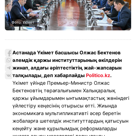
Фото: Үкімет
Астанада Үкімет басшысы Олжас Бектенов
әлемдік қаржы институттарының өкілдерін
жинап, алдағы әріптестіктің жай-жапсарын
талқылады, деп хабарлайды
Politico.kz
.
Үкімет үйінде Премьер-Министр Олжас
Бектеновтің төрағалығымен Халықаралық
қаржы ұйымдарымен ынтымақтастық жөніндегі
үйлестіру кеңесінің отырысы өтті. Жиында
экономикаға мультипликативті әсер беретін
жобаларға шетелдік институттардың қатысуын
кеңейту және құрылымдық реформаларды