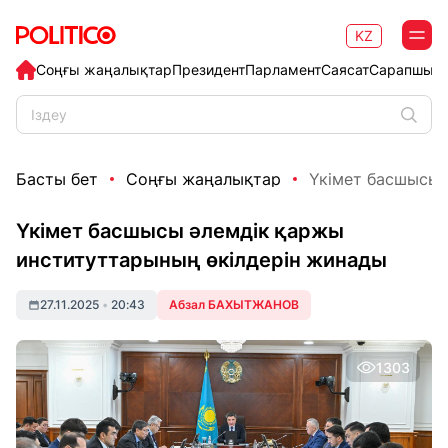
KZ
Соңғы жаңалықтар
Президент
Парламент
Саясат
Сарапшыл
Басты бет
Соңғы жаңалықтар
Үкімет басшысы 
Үкімет басшысы әлемдік қаржы
институттарының өкілдерін жинады
27.11.2025
•
20:43
Абзал БАХЫТЖАНОВ
1303