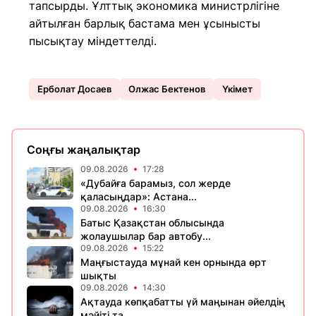
тапсырды. Ұлттық экономика министрлігіне
айтылған барлық бастама мен ұсынысты
пысықтау міндеттелді.
Ерболат Досаев
Олжас Бектенов
Үкімет
Соңғы жаңалықтар
09.08.2026
17:28
«Дубайға барамыз, сол жерде
қаласыңдар»: Астана...
09.08.2026
16:30
Батыс Қазақстан облысында
жолаушылар бар автобу...
09.08.2026
15:22
Маңғыстауда мұнай кен орнында өрт
шықты
09.08.2026
14:30
Ақтауда көпқабатты үй маңынан әйелдің
мәйіті та...