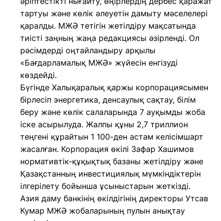
әріптестікті нығайту, өңірлердің дербес қаражат
тартуы және көлік әлеуетін дамыту мәселелері
қаралды. МЖӘ тетігін жетілдіру мақсатында
тиісті заңның жаңа редакциясы әзірленді. Ол
рәсімдерді оңтайландыру арқылы
«Бағдарламалық МЖӘ» жүйесін енгізуді
көздейді.
Бүгінде Халықаралық қаржы корпорациясымен
бірлесіп энергетика, денсаулық сақтау, білім
беру және көлік салаларында 7 ауқымды жоба
іске асырылуда. Жалпы құны 2,7 триллион
теңгені құрайтын 1 100-ден астам келісімшарт
жасалған. Корпорация өкілі Зафар Хашимов
нормативтік-құқықтық базаны жетілдіру және
Қазақстанның инвестициялық мүмкіндіктерін
ілгерілету бойынша ұсыныстарын жеткізді.
Азия даму банкінің өкілдігінің директоры Утсав
Кумар МЖӘ жобаларының пулын анықтау