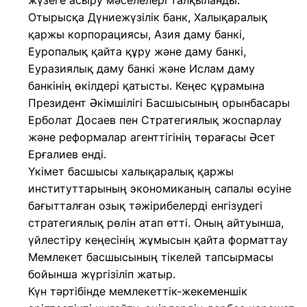
жүзеге асыру мәселелері талқыланды.
Отырысқа Дүниежүзілік банк, Халықаралық
қаржы корпорациясы, Азия даму банкі,
Еуропалық қайта құру және даму банкі,
Еуразиялық даму банкі және Ислам даму
банкінің өкілдері қатысты. Кеңес құрамына
Президент Әкімшілігі Басшысының орынбасары
Ерболат Досаев пен Стратегиялық жоспарлау
және реформалар агенттігінің төрағасы Әсет
Ерғалиев енді.
Үкімет басшысы халықаралық қаржы
институттарының экономиканың сапалы өсуіне
бағытталған озық тәжірибелерді енгізудегі
стратегиялық рөлін атап өтті. Оның айтуынша,
үйлестіру кеңесінің жұмысын қайта форматтау
Мемлекет басшысының тікелей тапсырмасы
бойынша жүргізіліп жатыр.
Күн тәртібінде мемлекеттік-жекеменшік