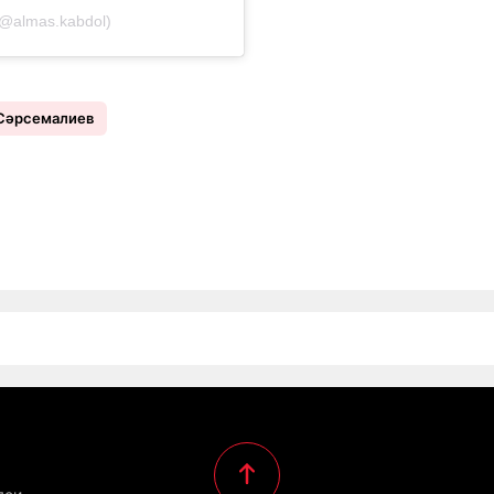
(@almas.kabdol)
 Сәрсемалиев