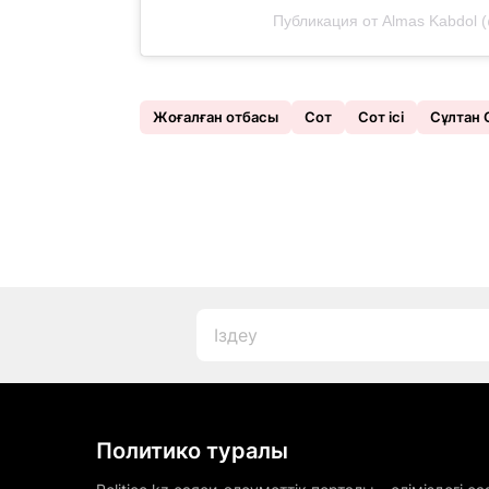
Публикация от Almas Kabdol 
Жоғалған отбасы
Сот
Сот ісі
Сұлтан
Политико туралы