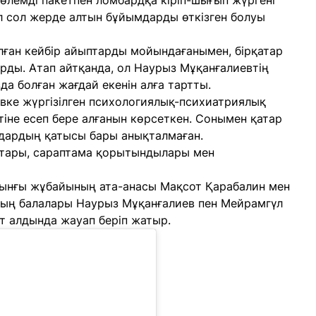
лемді пакетпен ломбардқа кіріп-шығып жүргені
л сол жерде алтын бұйымдарды өткізген болуы
лған кейбір айыптарды мойындағанымен, бірқатар
рды. Атап айтқанда, ол Наурыз Мұқанғалиевтің
зда болған жағдай екенін алға тартты.
вке жүргізілген психологиялық-психиатриялық
тіне есеп бере алғанын көрсеткен. Сонымен қатар
дардың қатысы бары анықталмаған.
аптары, сараптама қорытындылары мен
рынғы жұбайының ата-анасы Мақсот Қарабалин мен
дың балалары Наурыз Мұқанғалиев пен Мейрамгүл
т алдында жауап беріп жатыр.