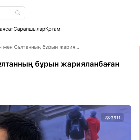
аясат
Сарапшылар
Қоғам
н мен Сұлтанның бұрын жария...
Сұлтанның бұрын жарияланбаған
3611