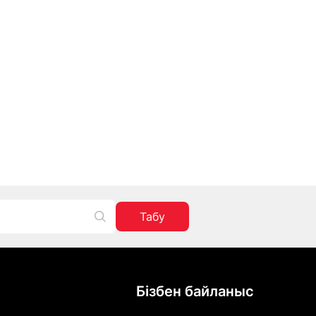
Табу
Бізбен байланыс