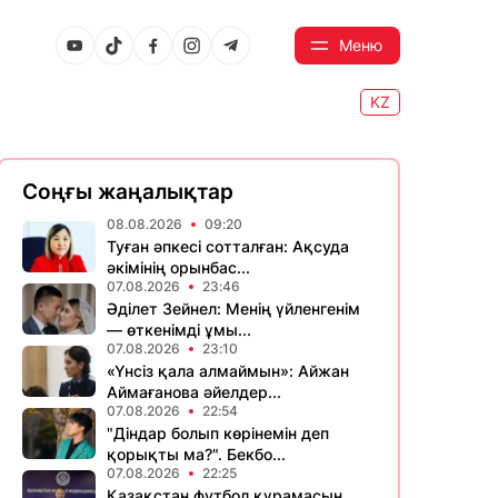
Меню
KZ
Соңғы жаңалықтар
08.08.2026
09:20
Туған әпкесі сотталған: Ақсуда
әкімінің орынбас...
07.08.2026
23:46
Әділет Зейнел: Менің үйленгенім
— өткенімді ұмы...
07.08.2026
23:10
«Үнсіз қала алмаймын»: Айжан
Аймағанова әйелдер...
07.08.2026
22:54
"Діндар болып көрінемін деп
қорықты ма?". Бекбо...
07.08.2026
22:25
Қазақстан футбол құрамасын