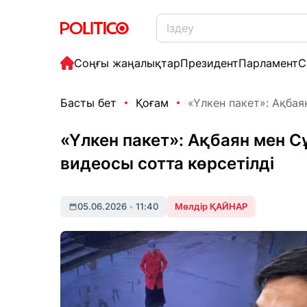
Соңғы жаңалықтар
Президент
Парламент
С
Басты бет
Қоғам
«Үлкен пакет»: Ақбая
«Үлкен пакет»: Ақбаян мен 
видеосы сотта көрсетілді
05.06.2026
•
11:40
Мөлдір ҚАЙНАР