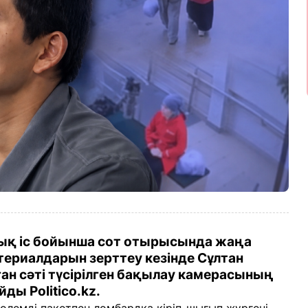
қ іс бойынша сот отырысында жаңа
териалдарын зерттеу кезінде Сұлтан
ан сәті түсірілген бақылау камерасының
ды Politico.kz.