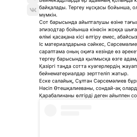
Бейнекадрларда ер адамның қолында кө
байқалады. Тергеу нұсқасы бойынша, о
мүмкін.
Сот барысында айыпталушы өзіне тағы
эпизодтар бойынша кінәсін жоққа шыға
өлімі қасақана кісі өлтіру емес, абайсы
Іс материалдарына сәйкес, Сәрсемәлие
сараптама оның оқиға кезінде өз әреке
тергеу барысында қылмысқа өзге адам
Қазіргі таңда сотта куәгерлердің жау
бейнематериалдар зерттеліп жатыр.
Еске салайық, Сұлтан Сәрсемәлиев бұ
Нәсіп Өтешқалиеваны, сондай-ақ олар
Қарабалинаны өлтірді деген айыппен со