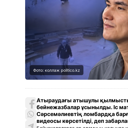
Фото: коллаж politico.kz
Атыраудағы атышулы қылмысты
бейнежазбалар ұсынылды. Іс ма
Сәрсемәлиевтің ломбардқа барғ
видеосы көрсетілді, деп забарлай