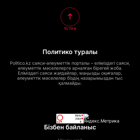
Үстіге
Политико туралы
Politico.kz саяси-әлеуметтік порталы – еліміздегі саяси,
әлеуметтік мәселелерге арналған бірегей жоба.
Еліміздегі саяси жағдайлар, маңызды оқиғалар,
әлеуметтік мәселелер біздің назарымыздан тыс
қалмайды.
Бізбен байланыс