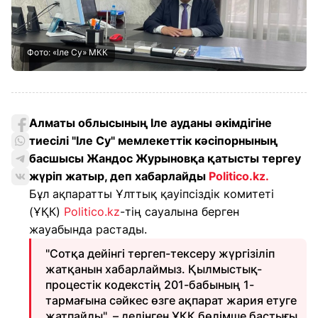
Фото: «Іле Су» МКК
Алматы облысының Іле ауданы әкімдігіне
тиесілі "Іле Су" мемлекеттік кәсіпорнының
басшысы Жандос Журыновқа қатысты тергеу
жүріп жатыр, деп хабарлайды
Politico.kz.
Бұл ақпаратты Ұлттық қауіпсіздік комитеті
(ҰҚК)
Politico.kz
-тің сауалына берген
жауабында растады.
"Сотқа дейінгі тергеп-тексеру жүргізіліп
жатқанын хабарлаймыз. Қылмыстық-
процестік кодекстің 201-бабының 1-
тармағына сәйкес өзге ақпарат жария етуге
жатпайды", – делінген ҰҚК бөлімше бастығы