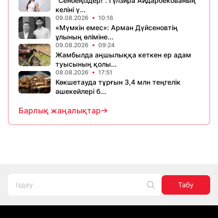
“Сенбеңіздер!”: Гүлзира Айдарбекованың
келіні ү...
09.08.2026
10:16
«Мүмкін емес»: Арман Дүйсеновтің
ұлының өліміне...
09.08.2026
09:24
Жамбылда аңшылыққа кеткен ер адам
туысының қолы...
08.08.2026
17:51
Көкшетауда тұрғын 3,4 млн теңгелік
әшекейлері б...
Барлық жаңалықтар
Табу