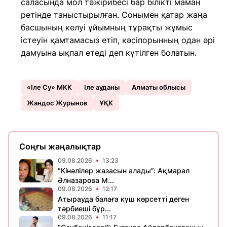
саласында мол тәжірибесі бар білікті маман
ретінде таныстырылған. Сонымен қатар жаңа
басшының келуі ұйымның тұрақты жұмыс
істеуін қамтамасыз етіп, кәсіпорынның одан әрі
дамуына ықпал етеді деп күтілген болатын.
«Іле Су» МКК
Іле ауданы
Алматы облысы
Жандос Журынов
ҰҚК
Соңғы жаңалықтар
09.08.2026
13:23
“Кінәлілер жазасын алады”: Ақмарал
Әлназарова М...
09.08.2026
12:17
Атырауда балаға күш көрсетті деген
тәрбиеші бұр...
09.08.2026
11:17