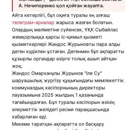
А. Нечипоренко қол қойған жауапта.
Айта кетерлігі, бұл оқиға туралы ең алғаш
телеграм-арналар
жарыса жазған болатын.
Олардың мәліметіне сүйенсек, ҰҚК Cыбайлас
жемқорлыққа қарсы іс-қимыл қызметі
қызметкерлері Жандос Журыновты пара алды
деген күдікпен ұстаған. Дегенмен бұл ақпаратты
құзырлы органдар әзірге толық ашып айтқан
жоқ.
Жандос Омарханұлы Журынов "Іле Су"
шаруашылық жүргізу құқығындағы мемлекеттік
коммуналдық кәсіпорнының директоры
лауазымына 2025 жылдың 1 қазанында
тағайындалған. Бұл туралы кәсіпорын өзінің
әлеуметтік желідегі ресми парақшасында
хабарлаған еді.
Мекеме таратқан ақпаратта ол басқару