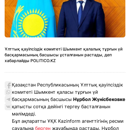
Ұлттық қауіпсіздік комитеті Шымкент қалалық тұрғын үй
басқармасының басшысы ұсталғанын растады, деп
хабарлайды POLITICO.KZ
Қазақстан Республикасының Ұлттық қауіпсіздік
комитеті Шымкент қаласы тұрғын үй
басқармасының басшысы
Нұрбол Жүнісбековке
қатысты сотқа дейінгі тергеу басталғанын
мәлімдеді.
Бұл ақпаратты ҰҚК Kazinform агенттігінің ресми
сауалына
берген
жауабында растады. Нұрбол