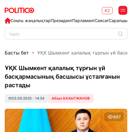
KZ
Соңғы жаңалықтар
Президент
Парламент
Саясат
Сарапшыл
Басты бет
ҰҚК Шымкент қалалық тұрғын үй басқар
ҰҚК Шымкент қалалық тұрғын үй
басқармасының басшысы ұсталғанын
растады
03.09.2025
•
14:54
Абзал БАХЫТЖАНОВ
897