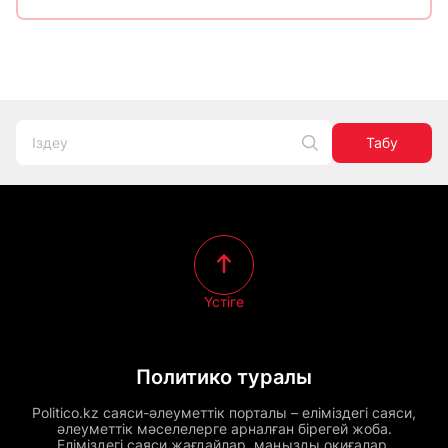
Табу
Үстіге
Политико туралы
Politico.kz саяси-әлеуметтік порталы – еліміздегі саяси,
әлеуметтік мәселелерге арналған бірегей жоба.
Еліміздегі саяси жағдайлар, маңызды оқиғалар,