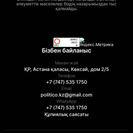
әлеуметтік мәселелер біздің назарымыздан тыс
қалмайды.
Бізбен байланыс
Мекен-жай
ҚР, Астана қаласы, Көксай, дом 2/5
Телефон
+7 (747) 535 1750
Email
politico.kz@gmail.com
WhatsApp
+7 (747) 535 1750
Құпиялық саясаты