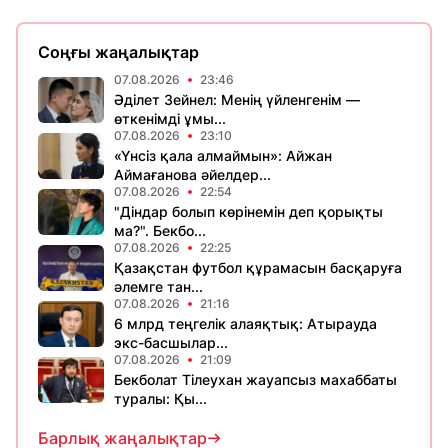
Соңғы жаңалықтар
07.08.2026
23:46
Әділет Зейнел: Менің үйленгенім —
өткенімді ұмы...
07.08.2026
23:10
«Үнсіз қала алмаймын»: Айжан
Аймағанова әйелдер...
07.08.2026
22:54
"Діндар болып көрінемін деп қорықты
ма?". Бекбо...
07.08.2026
22:25
Қазақстан футбол құрамасын басқаруға
әлемге тан...
07.08.2026
21:16
6 млрд теңгелік алаяқтық: Атырауда
экс-басшылар...
07.08.2026
21:09
Бекболат Тілеухан жауапсыз махаббаты
туралы: Қы...
Барлық жаңалықтар