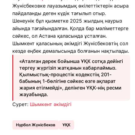
Жүнісбековке лауазымдық өкілеттіктерін асыра
пайдаланды деген күдік тағылып отыр.
Шенеунік бұл қызметке 2025 жылдың наурыз
айында тағайындалған. Қолда бар мәліметтерге
сәйкес, ол Астана қаласында ұсталған.
Шымкент қаласының әкімдігі Жүнісбековтің сол
кезде еңбек демалысында болғанын нақтылады.
«Аталған дерек бойынша ҰҚК сотқа дейінгі
тергеу жүргізіп жатқанын хабарлаймыз.
Қылмыстық-процестік кодекстің 201-
бабының 1-бөлігіне сәйкес өзге ақпарат
жария етілмейді», делінген ҰҚК-нің ресми
жауабында.
Сурет:
Шымкент әкімдігі
Нұрбол Жүнісбеков
ҰҚК