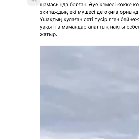
шамасында болған. Әуе кемесі көкке кө
экипаждың екі мүшесі де оқиға орнында
Ұшақтың құлаған сәті түсірілген бейнеж
уақытта мамандар апаттың нақты себеп
жатыр.