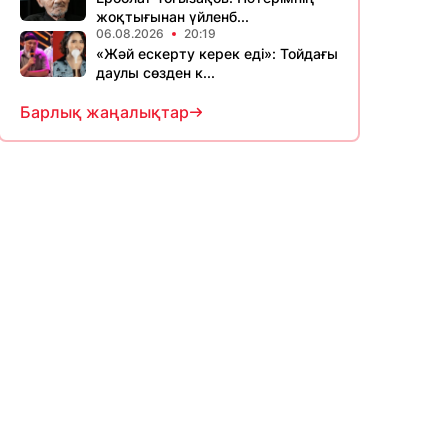
жоқтығынан үйленб...
06.08.2026
20:19
«Жәй ескерту керек еді»: Тойдағы
даулы сөзден к...
Барлық жаңалықтар