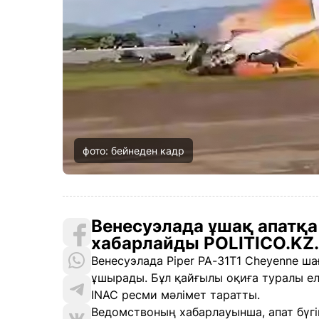
фото: бейнеден кадр
Венесуэлада ұшақ апатқа
хабарлайды POLITICO.KZ.
Венесуэлада Piper PA-31T1 Cheyenne ша
ұшырады. Бұл қайғылы оқиға туралы е
INAC ресми мәлімет таратты.
Ведомствоның хабарлауынша, апат бүгін,