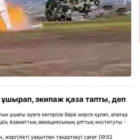
 ұшырап, экипаж қаза тапты, деп
ғын ұшағы әуеге көтеріле бере жерге құлап, апатқа
лдің Азаматтық авиациясының ұлттық институты -
 жергілікті уақытпен таңертеңгі сағат 09:52