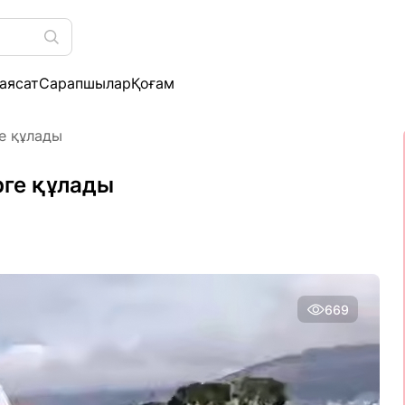
аясат
Сарапшылар
Қоғам
ге құлады
рге құлады
669