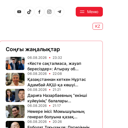
Меню
KZ
Соңғы жаңалықтар
06.08.2026
23:32
«Кесте сақталмаса, жауап
бересіздер»: Атырау об...
06.08.2026
22:08
Қазақстаннан кеткен Нұртас
Адамбай АҚШ-қа көшуі...
06.08.2026
21:21
Дариға Назарбаевның “екінші
куйеуінің” балалары...
06.08.2026
21:17
Немере інісі: Момышұлының
генерал болуына қазақ...
06.08.2026
20:26
Ерболат Тоғызақов: Пәтерімнің