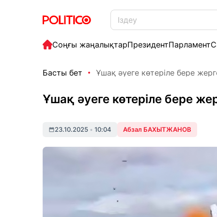
Соңғы жаңалықтар
Президент
Парламент
С
Басты бет
Ұшақ әуеге көтеріле бере жер
Ұшақ әуеге көтеріле бере же
23.10.2025
•
10:04
Абзал БАХЫТЖАНОВ