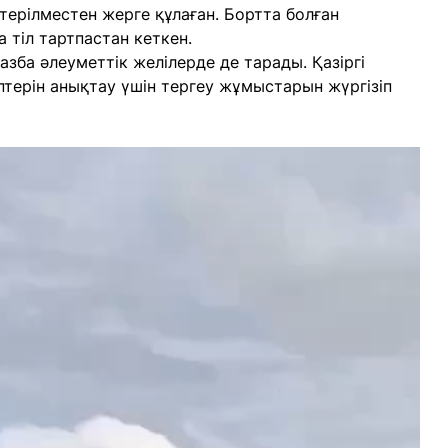
терілместен жерге құлаған. Бортта болған
 тіл тартпастан кеткен.
азба әлеуметтік желілерде де тарады. Қазіргі
терін анықтау үшін тергеу жұмыстарын жүргізіп