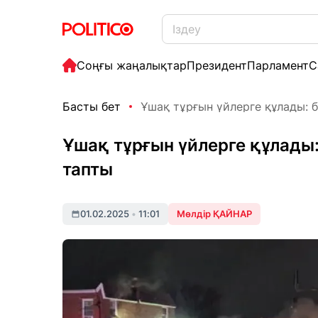
Соңғы жаңалықтар
Президент
Парламент
С
Басты бет
Ұшақ тұрғын үйлерге құлады: б
Ұшақ тұрғын үйлерге құлады:
тапты
01.02.2025
•
11:01
Мөлдір ҚАЙНАР