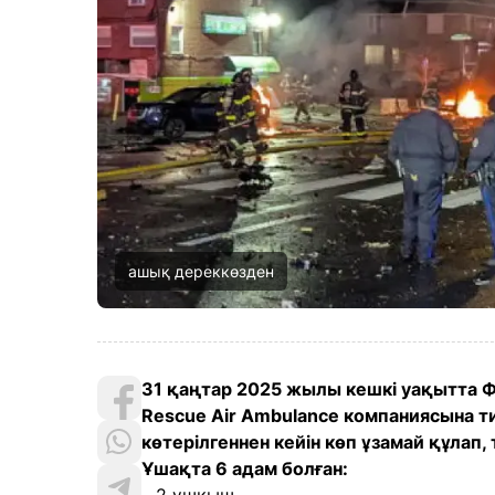
ашық дереккөзден
31 қаңтар 2025 жылы кешкі уақытта Ф
Rescue Air Ambulance компаниясына ти
көтерілгеннен кейін көп ұзамай құлап,
Ұшақта 6 адам болған: