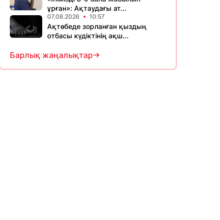
ұрған»: Ақтаудағы ат...
07.08.2026
10:57
Ақтөбеде зорланған қыздың
отбасы күдіктінің ақш...
Барлық жаңалықтар