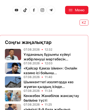
Меню
KZ
Соңғы жаңалықтар
07.08.2026
12:32
Ұлдананың бұрынғы күйеуі
жәбірленуші мәртебесін...
07.08.2026
12:03
«Қайсар Қамза ізімен»: Онлайн
казино ісі бойынш...
07.08.2026
11:40
Шымкенттегі изоляторда көз
жұмған қыздың ісінде...
07.08.2026
11:34
Кенжебек Жанәбілов жансақтау
бөліміне түсті
07.08.2026
11:25
«Інімізді 8-9 бала жабылып