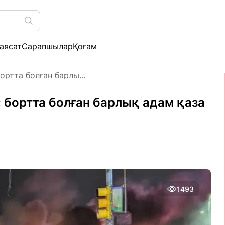
аясат
Сарапшылар
Қоғам
ортта болған барлы...
 бортта болған барлық адам қаза
1493