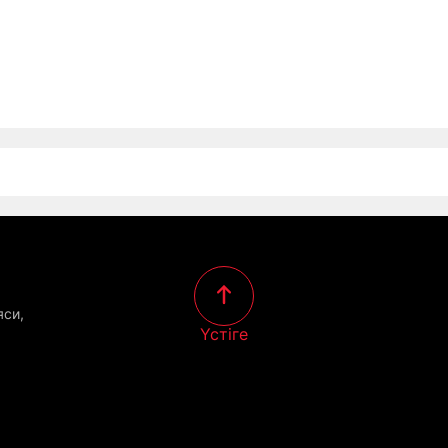
яси,
Үстіге