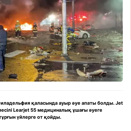
иладельфия қаласында ауыр әуе апаты болды. Jet
есілі Learjet 55 медициналық ұшағы әуеге
 тұрғын үйлерге от қойды.