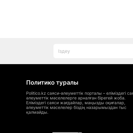
Политико туралы
Politico.kz саяси-әлеуметтік порталы – еліміздегі са
әлеуметтік мәселелерге арналған бірегей жоба.
Еліміздегі саяси жағдайлар, маңызды оқиғалар,
әлеуметтік мәселелер біздің назарымыздан тыс
қалмайды.