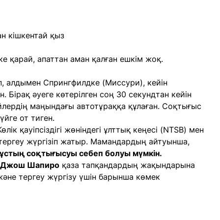
ан кішкентай қыз
е қарай, апаттан аман қалған ешкім жоқ.
, алдымен Спрингфилдке (Миссури), кейін
. Бірақ әуеге көтерілген соң 30 секундтан кейін
үйлердің маңындағы автотұраққа құлаған. Соқтығыс
үйге от тиген.
лік қауіпсіздігі жөніндегі ұлттық кеңесі (NTSB) мен
тергеу жүргізіп жатыр. Мамандардың айтуынша,
ұстың соқтығысуы себеп болуы мүмкін.
ы Джош Шапиро
қаза тапқандардың жақындарына
және тергеу жүргізу үшін барынша көмек