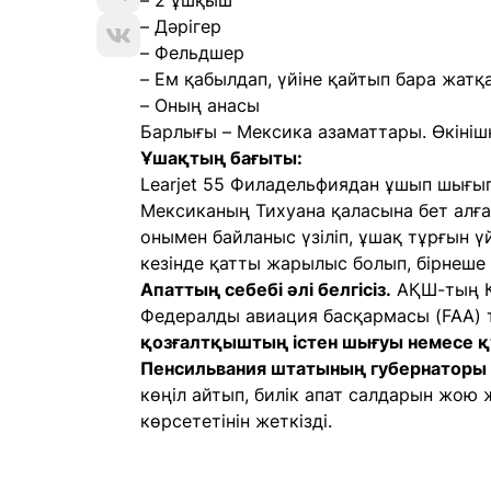
– 2 ұшқыш
– Дәрігер
– Фельдшер
– Ем қабылдап, үйіне қайтып бара жатқ
– Оның анасы
Барлығы – Мексика азаматтары. Өкінішк
Ұшақтың бағыты:
Learjet 55 Филадельфиядан ұшып шығып
Мексиканың Тихуана қаласына бет алған
онымен байланыс үзіліп, ұшақ тұрғын 
кезінде қатты жарылыс болып, бірнеше 
Апаттың себебі әлі белгісіз.
АҚШ-тың Кө
Федералды авиация басқармасы (FAA) 
қозғалтқыштың істен шығуы немесе қ
Пенсильвания штатының губернатор
көңіл айтып, билік апат салдарын жою 
көрсететінін жеткізді.