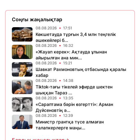
Соңғы жаңалықтар
08.08.2026
17:51
Көкшетауда тұрғын 3,4 млн теңгелік
әшекейлері б...
08.08.2026
16:32
«Жауап керек»: Ақтауда ұлынан
айырылған ана мин...
08.08.2026
15:21
Шавкат Рахмоновтың отбасында қаралы
хабар
08.08.2026
14:38
Tiktok-тағы тікелей эфирде шектен
шыққан Тараз ...
08.08.2026
13:35
«Сараптама бәрін өзгертті»: Арман
Дүйсеновтің ә...
08.08.2026
12:39
Министр грантқа түсе алмаған
талапкерлерге маңы...