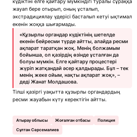
күдіктіні елге қайтару мүмкіндігі туралы сұраққа
жауап бере отырып, оның ұсталып,
экстрадициялау үдерісі басталып кетуі ықтимал
екенін жоққа шығармады.
«Құзырлы органдар күдіктінің шетелде
екенін бейресми түрде айтты, алайда ресми
ақпарат таратқан жоқ. Менің болжамым
бойынша, ол қазірдің өзінде ұсталған да
болуы мүмкін. Елге қайтару процестері
жүріп жатқандай әсер қалдырады. Бұл – тек
менің жеке ойым, нақты ақпарат жоқ», –
деді Жанат Молдашова.
Тілші қазіргі уақытта құзырлы органдардың
ресми жауабын күту керектігін айтты.
Атырау облысы
Жоғалған отбасы
Полиция
Сұлтан Сәрсемалиев