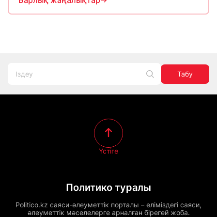
Барлық жаңалықтар
Табу
Үстіге
Политико туралы
Politico.kz саяси-әлеуметтік порталы – еліміздегі саяси,
әлеуметтік мәселелерге арналған бірегей жоба.