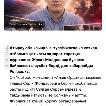
Фото: коллаж politico.kz
Атырау облысында із-түссіз жоғалып кеткен
отбасыға қатысты ақпарат таратқан
журналист Жанат Молдашова бұл іске
байланысты сұхбат берді, деп хабарлайды
Politico.kz.
Ол YouTube желісіндегі «Алаш Орда» арнасының
тілшісі Серік Жолдасбайға берген сұхбатында
басты күдікті Сұлтан Сәрсемалиевтің
тағдырына қатысты өз болжамын айтты.
Журналист құқық қорғау органдарының