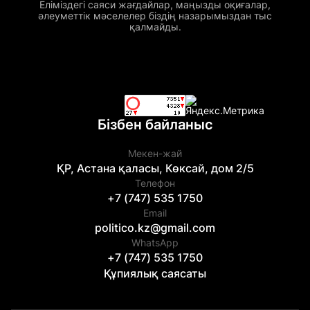
Еліміздегі саяси жағдайлар, маңызды оқиғалар,
әлеуметтік мәселелер біздің назарымыздан тыс
қалмайды.
Бізбен байланыс
Мекен-жай
ҚР, Астана қаласы, Көксай, дом 2/5
Телефон
+7 (747) 535 1750
Email
politico.kz@gmail.com
WhatsApp
+7 (747) 535 1750
Құпиялық саясаты