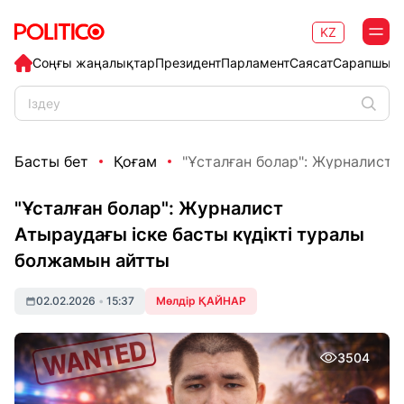
KZ
Соңғы жаңалықтар
Президент
Парламент
Саясат
Сарапшыл
Басты бет
Қоғам
"Ұсталған болар": Журналист А
"Ұсталған болар": Журналист
Атыраудағы іске басты күдікті туралы
болжамын айтты
02.02.2026
•
15:37
Мөлдір ҚАЙНАР
3504