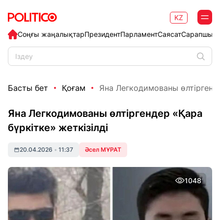
KZ
Соңғы жаңалықтар
Президент
Парламент
Саясат
Сарапшыл
Басты бет
Қоғам
Яна Легкодимованы өлтіргенде
Яна Легкодимованы өлтіргендер «Қара
бүркітке» жеткізілді
20.04.2026
•
11:37
Әсел МҰРАТ
1048