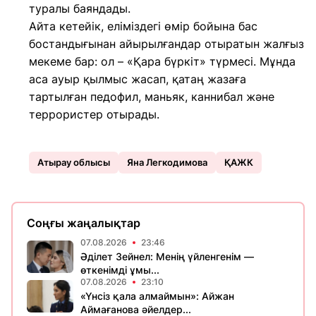
туралы баяндады.
Айта кетейік, еліміздегі өмір бойына бас
бостандығынан айырылғандар отыратын жалғыз
мекеме бар: ол – «Қара бүркіт» түрмесі. Мұнда
аса ауыр қылмыс жасап, қатаң жазаға
тартылған педофил, маньяк, каннибал және
террористер отырады.
Атырау облысы
Яна Легкодимова
ҚАЖК
Соңғы жаңалықтар
07.08.2026
23:46
Әділет Зейнел: Менің үйленгенім —
өткенімді ұмы...
07.08.2026
23:10
«Үнсіз қала алмаймын»: Айжан
Аймағанова әйелдер...