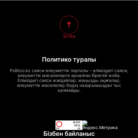
Үстіге
Политико туралы
Politico.kz саяси-әлеуметтік порталы – еліміздегі саяси,
әлеуметтік мәселелерге арналған бірегей жоба.
Еліміздегі саяси жағдайлар, маңызды оқиғалар,
әлеуметтік мәселелер біздің назарымыздан тыс
қалмайды.
Бізбен байланыс