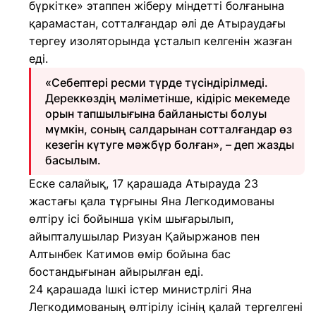
бүркітке» этаппен жіберу міндетті болғанына
қарамастан, сотталғандар әлі де Атыраудағы
тергеу изоляторында ұсталып келгенін жазған
еді.
«Себептері ресми түрде түсіндірілмеді.
Дереккөздің мәліметінше, кідіріс мекемеде
орын тапшылығына байланысты болуы
мүмкін, соның салдарынан сотталғандар өз
кезегін күтуге мәжбүр болған», – деп жазды
басылым.
Еске салайық, 17 қарашада Атырауда 23
жастағы қала тұрғыны Яна Легкодимованы
өлтіру ісі бойынша үкім шығарылып,
айыпталушылар Ризуан Қайыржанов пен
Алтынбек Катимов өмір бойына бас
бостандығынан айырылған еді.
24 қарашада Ішкі істер министрлігі Яна
Легкодимованың өлтірілу ісінің қалай тергелгені