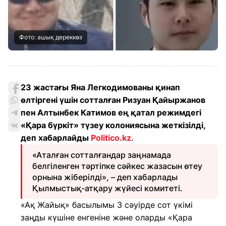
Фото: ашық дереккөз
23 жастағы Яна Легкодимованы қинап
өлтіргені үшін сотталған Ризуан Қайыржанов
пен Алтынбек Катимов ең қатал режимдегі
«Қара бүркіт» түзеу колониясына жеткізілді,
деп хабарлайды
Politico.kz
.
«Аталған сотталғандар заңнамада
белгіленген тәртіпке сәйкес жазасын өтеу
орнына жіберілді», – деп хабарлады
Қылмыстық-атқару жүйесі комитеті.
«Ақ Жайық» басылымы 3 сәуірде сот үкімі
заңды күшіне енгеніне және оларды «Қара