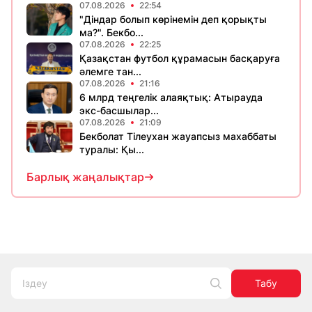
07.08.2026
22:54
"Діндар болып көрінемін деп қорықты
ма?". Бекбо...
07.08.2026
22:25
Қазақстан футбол құрамасын басқаруға
әлемге тан...
07.08.2026
21:16
6 млрд теңгелік алаяқтық: Атырауда
экс-басшылар...
07.08.2026
21:09
Бекболат Тілеухан жауапсыз махаббаты
туралы: Қы...
Барлық жаңалықтар
Табу