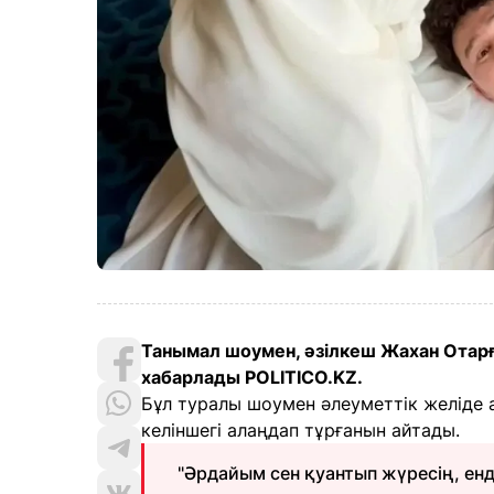
Танымал шоумен, әзілкеш Жахан Отарғ
хабарлады POLITICO.KZ.
Бұл туралы шоумен әлеуметтік желіде 
келіншегі алаңдап тұрғанын айтады.
"Әрдайым сен қуантып жүресің, енді