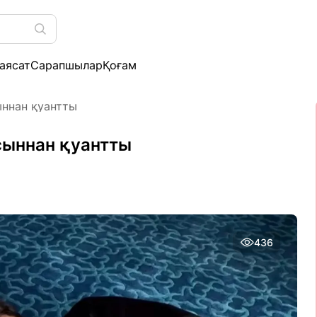
аясат
Сарапшылар
Қоғам
ыннан қуантты
сыннан қуантты
436