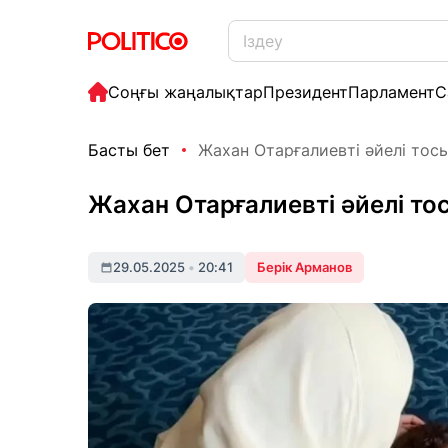
Соңғы жаңалықтар
Президент
Парламент
С
Басты бет
Жахан Отарғалиевті әйелі тос
Жахан Отарғалиевті әйелі то
29.05.2025
•
20:41
Берік Арманов