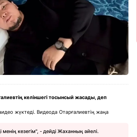
алиевтің келіншегі тосынсый жасады, деп
аидео жүктеді. Видеода Отарғалиевтің жаңа
 менің кезегім", - дейді Жаханның әйелі.