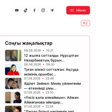
Меню
KZ
Соңғы жаңалықтар
08.08.2026
10:21
12 жылға сотталды: Нұрсұлтан
Назарбаевтың бұрын...
08.08.2026
09:20
Туған әпкесі сотталған: Ақсуда
әкімінің орынбас...
07.08.2026
23:46
Әділет Зейнел: Менің үйленгенім
— өткенімді ұмы...
07.08.2026
23:10
«Үнсіз қала алмаймын»: Айжан
Аймағанова әйелдер...
07.08.2026
22:54
"Діндар болып көрінемін деп