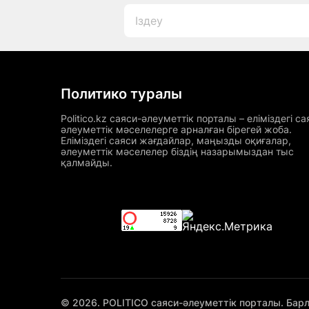
Политико туралы
Politico.kz саяси-әлеуметтік порталы – еліміздегі са
әлеуметтік мәселелерге арналған бірегей жоба.
Еліміздегі саяси жағдайлар, маңызды оқиғалар,
әлеуметтік мәселелер біздің назарымыздан тыс
қалмайды.
© 2026. POLITICO саяси-әлеуметтік порталы. Бар