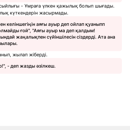
н сыйлығы - Ұмраға үлкен қажылық болып шығады.
лық күткендерін жасырмады.
"Мен келіншегіңін аяғы ауыр деп ойлап қуаныпп
олмайды ғой", "Аяғы ауыр ма деп қалдым!
сындай жаңалықпен сүйіншілесін сіздерді. Ата ана
ушылары.
нып, жылап жіберді.
!", - деп жазды әзілкеш.