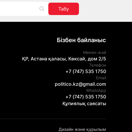
Табу
Бізбен байланыс
Мекен-жай
ҚР, Астана қаласы, Көксай, дом 2/5
Телефон
+7 (747) 535 1750
Email
politico.kz@gmail.com
WhatsApp
+7 (747) 535 1750
Құпиялық саясаты
Дизайн және құрылым