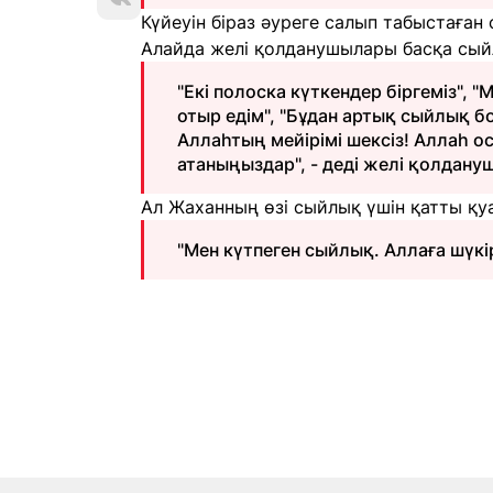
Күйеуін біраз әуреге салып табыстаға
Алайда желі қолданушылары басқа сый
"Екі полоска күткендер біргеміз", 
отыр едім", "Бұдан артық сыйлық б
Аллаһтың мейірімі шексіз! Аллаһ о
атаныңыздар", - деді желі қолдан
Ал Жаханның өзі сыйлық үшін қатты қуа
"Мен күтпеген сыйлық. Аллаға шүкір