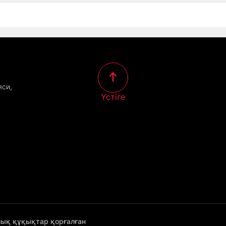
яси,
Үстіге
лық құқықтар қорғалған