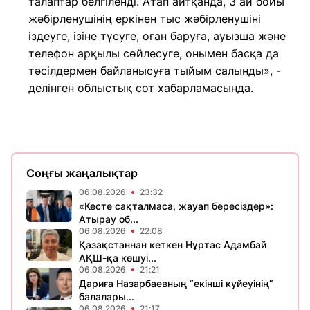
талаптар белгіленді. Атап айтқанда, 3 ай бойы
жәбірленушінің еркінен тыс жәбірленушіні
іздеуге, ізіне түсуге, оған баруға, ауызша және
телефон арқылы сөйлесуге, онымен басқа да
тәсілдермен байланысуға тыйым салынды», -
делінген облыстық сот хабарламасында.
Соңғы жаңалықтар
06.08.2026
23:32
«Кесте сақталмаса, жауап бересіздер»:
Атырау об...
06.08.2026
22:08
Қазақстаннан кеткен Нұртас Адамбай
АҚШ-қа көшуі...
06.08.2026
21:21
Дариға Назарбаевның “екінші куйеуінің”
балалары...
06.08.2026
21:17