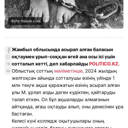
Фото: freepik.com
Жамбыл облысында асырап алған баласын
оқтаумен ұрып-соққан өгей ана осы ісі үшін
сотталып кетті, деп хабарлайды
POLITICO.KZ.
Облыстық соттың
мәліметінше,
2024 жылдың
желтоқсан айында сотталушы өзінің үйінде 1
млн теңге ақша қаражатын өзінің асырап алған
ұлы М. ұрлап алды деген күдікпен, қайтаруды
талап еткен. Ол бұл ақшаларды алмағанын
айтқанда, ағаш оқтауды алып, оны денесінен ұра
бастаған.
Келесі күні колледж оқытушылары оның