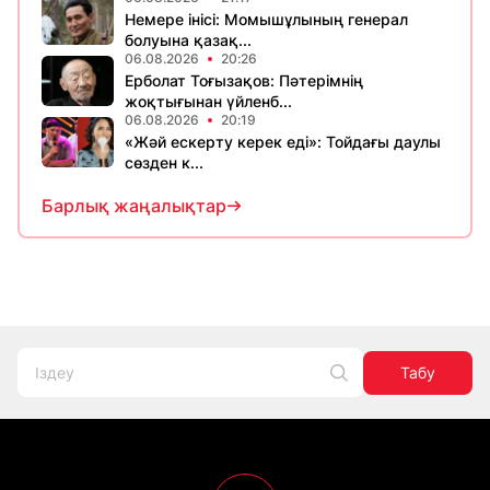
Немере інісі: Момышұлының генерал
болуына қазақ...
06.08.2026
20:26
Ерболат Тоғызақов: Пәтерімнің
жоқтығынан үйленб...
06.08.2026
20:19
«Жәй ескерту керек еді»: Тойдағы даулы
сөзден к...
Барлық жаңалықтар
Табу