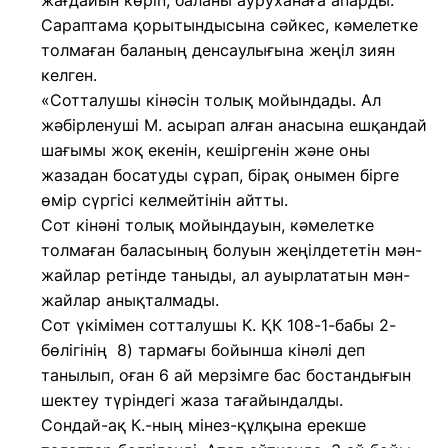
жағдайын көріп, баланы ауруханаға апарды.
Сараптама қорытындысына сәйкес, кәмелетке
толмаған баланың денсаулығына жеңіл зиян
келген.
«Сотталушы кінәсін толық мойындады. Ал
жәбірленуші М. асырап алған анасына ешқандай
шағымы жоқ екенін, кешіргенін және оны
жазадан босатуды сұрап, бірақ онымен бірге
өмір сүргісі келмейтінін айтты.
Сот кінәні толық мойындауын, кәмелетке
толмаған баласының болуын жеңілдететін мән-
жайлар ретінде таныды, ал ауырлататын мән-
жайлар анықталмады.
Сот үкімімен сотталушы К. ҚК 108-1-бабы 2-
бөлігінің 8) тармағы бойынша кінәлі деп
танылып, оған 6 ай мерзімге бас бостандығын
шектеу түріндегі жаза тағайындалды.
Сондай-ақ К.-ның мінез-құлқына ерекше