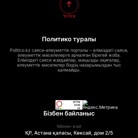
Үстіге
Политико туралы
Politico.kz саяси-әлеуметтік порталы – еліміздегі саяси,
әлеуметтік мәселелерге арналған бірегей жоба.
Еліміздегі саяси жағдайлар, маңызды оқиғалар,
әлеуметтік мәселелер біздің назарымыздан тыс
қалмайды.
Бізбен байланыс
Мекен-жай
ҚР, Астана қаласы, Көксай, дом 2/5