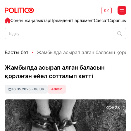
KZ
Соңғы жаңалықтар
Президент
Парламент
Саясат
Сарапшыл
Басты бет
Жамбылда асырап алған баласын қорлаға
Жамбылда асырап алған баласын
қорлаған әйел сотталып кетті
16.05.2025
•
08:06
Admin
528