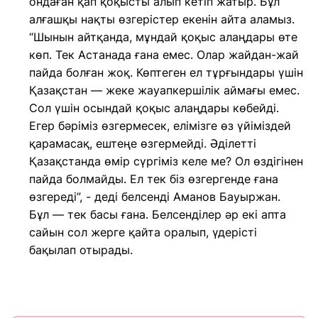
ондаған қап қоқысты алып кетіп жатыр. Бұл
алғашқы нақты өзгерістер екенін айта аламыз.
“Шынын айтқанда, мұндай қоқыс алаңдары өте
көп. Тек Астанада ғана емес. Олар жайдан-жай
пайда болған жоқ. Көптеген ел тұрғындары үшін
Қазақстан — жеке жауапкершілік аймағы емес.
Сол үшін осындай қоқыс алаңдары көбейді.
Егер бәріміз өзгермесек, елімізге өз үйіміздей
қарамасақ, ештеңе өзгермейді. Әділетті
Қазақстанда өмір сүргіміз келе ме? Ол өздігінен
пайда болмайды. Ел тек біз өзгергенде ғана
өзгереді”, - деді белсенді Аманов Бауыржан.
Бұл — тек басы ғана. Белсенділер әр екі апта
сайын сол жерге қайта оралып, үдерісті
бақылап отырады.