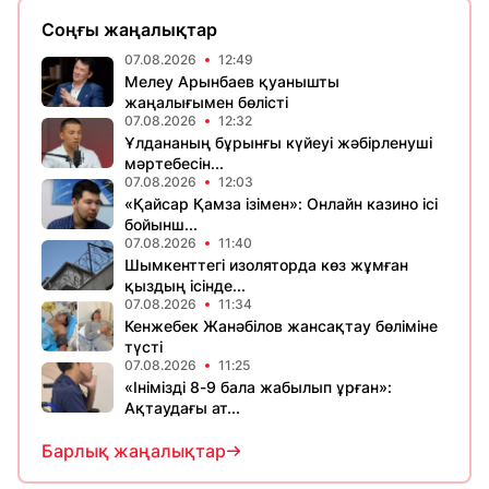
Соңғы жаңалықтар
07.08.2026
12:49
Мелеу Арынбаев қуанышты
жаңалығымен бөлісті
07.08.2026
12:32
Ұлдананың бұрынғы күйеуі жәбірленуші
мәртебесін...
07.08.2026
12:03
«Қайсар Қамза ізімен»: Онлайн казино ісі
бойынш...
07.08.2026
11:40
Шымкенттегі изоляторда көз жұмған
қыздың ісінде...
07.08.2026
11:34
Кенжебек Жанәбілов жансақтау бөліміне
түсті
07.08.2026
11:25
«Інімізді 8-9 бала жабылып ұрған»:
Ақтаудағы ат...
Барлық жаңалықтар