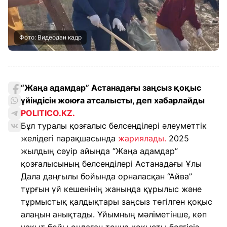
Фото: Видеодан кадр
“Жаңа адамдар” Астанадағы заңсыз қоқыс
үйіндісін жоюға атсалысты, деп хабарлайды
POLITICO.KZ.
Бұл туралы қозғалыс белсенділері әлеуметтік
желідегі парақшасында
жариялады.
2025
жылдың сәуір айында “Жаңа адамдар”
қозғалысының белсенділері Астанадағы Ұлы
Дала даңғылы бойында орналасқан “Айва”
тұрғын үй кешенінің жанында құрылыс және
тұрмыстық қалдықтары заңсыз төгілген қоқыс
алаңын анықтады. Ұйымның мәліметінше, көп