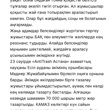
уақыт бойы ондаған тонна қоқысты белгісіз
тұлғалар әкеліп төгіп отырған. Ал жұмысшылар
қоқысты жай ғана топырақпен араластырып
көмген. Олар бұл жағдайдың соңы не болатынын
аңғармады.
Жаңа адамдар белсенділері жүргізген тергеу
жұмыстары БАҚ пен әлеуметтік желілерде кең
резонанс тудырды. Алайда белсенділер
мұнымен шектелмей, жағдайға араласу
ұсынысымен әкімдікке жүгінді.
23 сәуірде «AntiTrash Aстана» азаматтық
науқаны Есіл ауданы әкімінің орынбасары
Мадияр Жұмабайұлымен бірлесіп оқиға орнына
барды. Әкімдік өкілдерімен бірге тазалау
жұмыстары ұйымдастырылып, аумақ пен көлді
кең көлемде тазарту басталды. Алғашқы
кезеңде шамамен 70 000 шаршы метр жер
тазартылды. КАМАЗ көліктері күн сайын