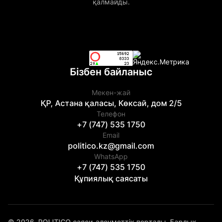
қалмайды.
Бізбен байланыс
Мекен-жай
ҚР, Астана қаласы, Көксай, дом 2/5
Телефон
+7 (747) 535 1750
Email
politico.kz@gmail.com
WhatsApp
+7 (747) 535 1750
Құпиялық саясаты
© 2026. POLITICO саяси-әлеуметтік порталы. Барлық