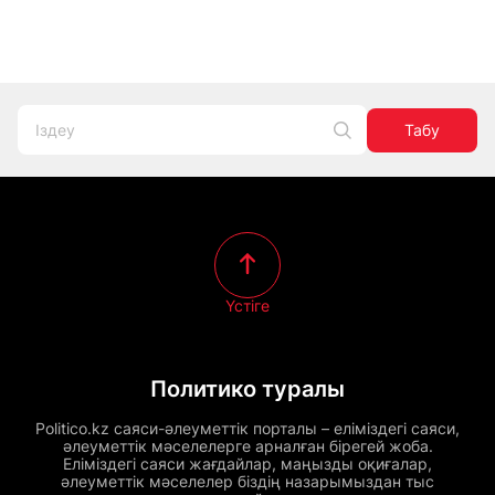
Табу
Үстіге
Политико туралы
Politico.kz саяси-әлеуметтік порталы – еліміздегі саяси,
әлеуметтік мәселелерге арналған бірегей жоба.
Еліміздегі саяси жағдайлар, маңызды оқиғалар,
әлеуметтік мәселелер біздің назарымыздан тыс