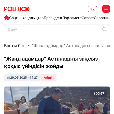
KZ
Соңғы жаңалықтар
Президент
Парламент
Саясат
Сарапшыл
Басты бет
“Жаңа адамдар” Астанадағы заңсыз қоқыс
“Жаңа адамдар” Астанадағы заңсыз
қоқыс үйіндісін жойды
29.05.2025
•
14:27
Admin
247