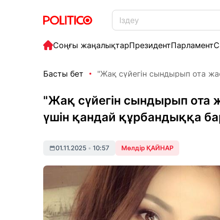
Соңғы жаңалықтар
Президент
Парламент
С
Басты бет
"Жақ сүйегін сындырып ота жас
"Жақ сүйегін сындырып ота 
үшін қандай құрбандыққа ба
01.11.2025
•
10:57
Мөлдір ҚАЙНАР