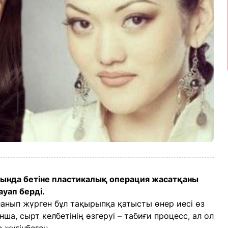
сында бетіне пластикалық операция жасатқаны
уап берді.
ланып жүрген бұл тақырыпқа қатысты өнер иесі өз
а, сырт келбетінің өзгеруі – табиғи процесс, ал ол