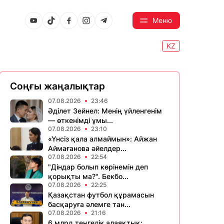
Меню
KZ
Соңғы жаңалықтар
07.08.2026
23:46
Әділет Зейнел: Менің үйленгенім
— өткенімді ұмы...
07.08.2026
23:10
«Үнсіз қала алмаймын»: Айжан
Аймағанова әйелдер...
07.08.2026
22:54
"Діндар болып көрінемін деп
қорықты ма?". Бекбо...
07.08.2026
22:25
Қазақстан футбол құрамасын
басқаруға әлемге тан...
07.08.2026
21:16
6 млрд теңгелік алаяқтық: