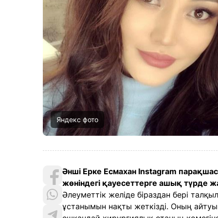
Яндекс фото
Әнші Ерке Есмахан Instagram парақша
жөніндегі қауесеттерге ашық түрде жа
Әлеуметтік желіде біраздан бері талқы
ұстанымын нақты жеткізді. Оның айтуынш