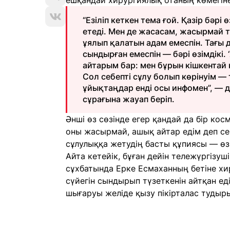
ешқандай хирургиялық отаның көмегіне
“Езіліп кеткен тема ғой. Қазір бәр
етеді. Мен де жасасам, жасырмай т
ұялып қалатын адам емеспін. Тағы д
сындырған емеспін — бәрі өзімдікі.
айтарым бар: мен бұрын кішкентай 
Сол себепті сұлу болып көрінуім —
ұйықтаңдар енді осы инфомен”, —
сұрағына жауап беріп.
Әнші өз сөзінде егер қандай да бір ко
оны жасырмай, ашық айтар едім деп се
сұлулыққа жетудің басты құпиясы — өз-ө
Айта кетейік, бұған дейін тележүргізу
сұхбатында Ерке Есмаханның бетіне хи
сүйегін сындырып түзеткенін айтқан ед
шығаруы желіде қызу пікірталас тудыры