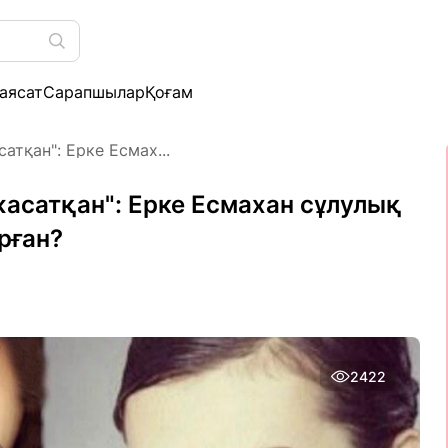
аясат
Сарапшылар
Қоғам
атқан": Ерке Есмах...
жасатқан": Ерке Есмахан сұлулық
рған?
2422