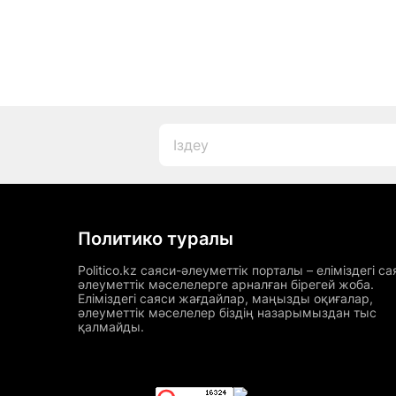
Политико туралы
Politico.kz саяси-әлеуметтік порталы – еліміздегі са
әлеуметтік мәселелерге арналған бірегей жоба.
Еліміздегі саяси жағдайлар, маңызды оқиғалар,
әлеуметтік мәселелер біздің назарымыздан тыс
қалмайды.