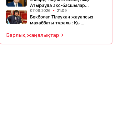
Атырауда экс-басшылар...
07.08.2026
21:09
Бекболат Тілеухан жауапсыз
махаббаты туралы: Қы...
Барлық жаңалықтар