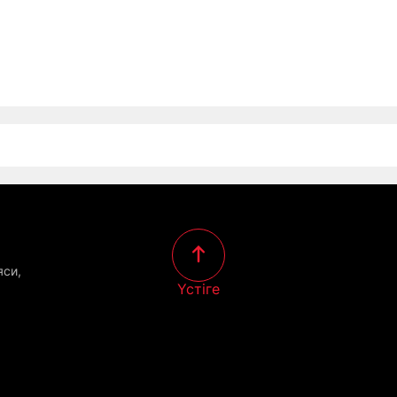
яси,
Үстіге