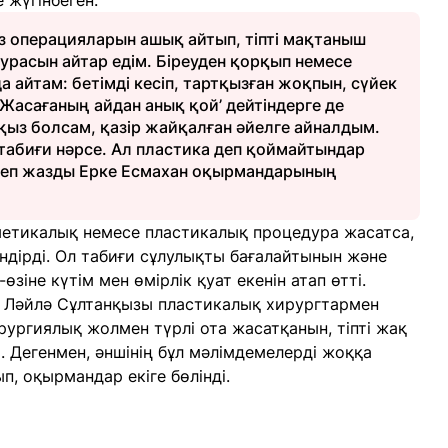
 жүгінбеген.
і өз операцияларын ашық айтып, тіпті мақтаныш
урасын айтар едім. Біреуден қорқып немесе
а айтам: бетімді кесіп, тартқызған жоқпын, сүйек
 ‘Жасағаның айдан анық қой’ дейтіндерге де
қыз болсам, қазір жайқалған әйелге айналдым.
 табиғи нәрсе. Ал пластика деп қоймайтындар
 деп жазды Ерке Есмахан оқырмандарының
сметикалық немесе пластикалық процедура жасатса,
ндірді. Ол табиғи сұлулықты бағалайтынын және
зіне күтім мен өмірлік қуат екенін атап өтті.
ші Ләйлә Сұлтанқызы пластикалық хирургтармен
рургиялық жолмен түрлі ота жасатқанын, тіпті жақ
і. Дегенмен, әншінің бұл мәлімдемелерді жоққа
п, оқырмандар екіге бөлінді.