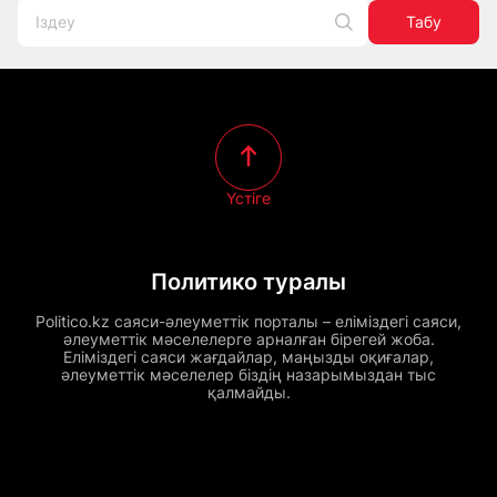
Табу
Үстіге
Политико туралы
Politico.kz саяси-әлеуметтік порталы – еліміздегі саяси,
әлеуметтік мәселелерге арналған бірегей жоба.
Еліміздегі саяси жағдайлар, маңызды оқиғалар,
әлеуметтік мәселелер біздің назарымыздан тыс
қалмайды.