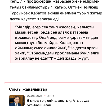
Көпшілік продюсердің жазбасын жеке өмірімен
тығыз байланыстырып жатыр. Өйткені әзілкеш
Тұрсынбек Қабатов екінші әйелмен тұрып жатыр
деген қауесет тараған еді.
“Мөлдір, егер сен хайп жасасаң, халықты
мазақ етсең, онда сен алаяқ қатарына
қосыласың. Олай елді өзіме қаратамын деп
мазақтауға болмайды. Халық саған
ойыншық емес айналайын", "Не деген арзан
хайп", "Отбасындағы проблеманы бүкіл елге
жариялау не әдет?!" – деп жазды жұрт.
Соңғы жаңалықтар
07.08.2026
21:16
6 млрд теңгелік алаяқтық: Атырауда
экс-басшылар...