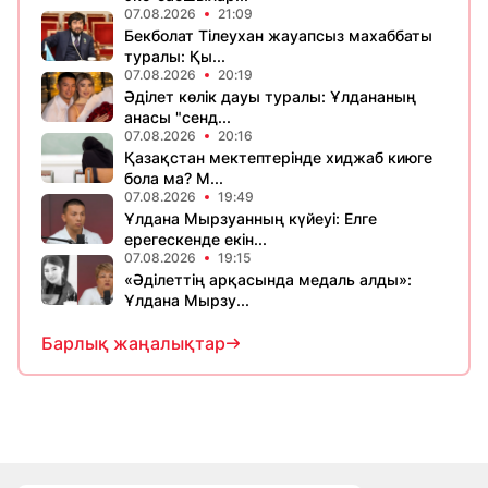
07.08.2026
21:09
Бекболат Тілеухан жауапсыз махаббаты
туралы: Қы...
07.08.2026
20:19
Әділет көлік дауы туралы: Ұлдананың
анасы "сенд...
07.08.2026
20:16
Қазақстан мектептерінде хиджаб киюге
бола ма? М...
07.08.2026
19:49
Ұлдана Мырзуанның күйеуі: Елге
ерегескенде екін...
07.08.2026
19:15
«Әділеттің арқасында медаль алды»:
Ұлдана Мырзу...
Барлық жаңалықтар