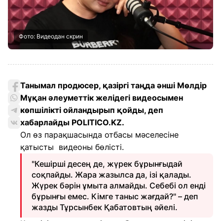
Фото: Видеодан скрин
Танымал продюсер, қазіргі таңда әнші Мөлдір
Мұқан әлеуметтік желідегі видеосымен
көпшілікті ойландырып қойды, деп
хабарлайды POLITICO.KZ.
Ол өз парақшасында отбасы мәселесіне
қатысты видеоны бөлісті.
"Кешірші десең де, жүрек бұрынғыдай
соқпайды. Жара жазылса да, ізі қалады.
Жүрек бәрін ұмыта алмайды. Себебі ол енді
бұрынғы емес. Кімге таныс жағдай?" – деп
жазды Тұрсынбек Қабатовтың әйелі.