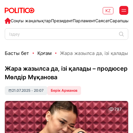
KZ
Соңғы жаңалықтар
Президент
Парламент
Саясат
Сарапшыл
Басты бет
Қоғам
Жара жазылса да, ізі қалады –
Жара жазылса да, ізі қалады – продюсер
Мөлдір Мұқанова
21.07.2025
•
20:07
Берік Арманов
797