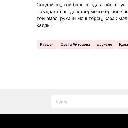
Сондай-ақ, той барысында ағайын-туыс
орындаған әні де көрерменге ерекше әс
той емес, рухани мәні терең, қазақ мә
қалды.
Раушан
Света Айтбаева
сәукеле
Қана