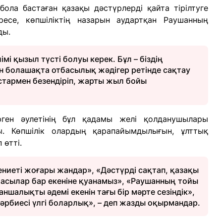
ола бастаған қазақы дәстүрлерді қайта тірілтуге
ресе, көпшіліктің назарын аудартқан Раушанның
ды.
мі қызыл түсті болуы керек. Бұл – біздің
ін болашақта отбасылық жәдігер ретінде сақтау
астармен безендіріп, жарты жыл бойы
рген әулетінің бұл қадамы желі қолданушылары
ы. Көпшілік олардың қарапайымдылығын, ұлттық
 өтті.
дениеті жоғары жандар», «Дәстүрді сақтап, қазақы
басылар бар екеніне қуанамыз», «Раушанның тойы
шалықты әдемі екенін тағы бір мәрте сезіндік»,
 тәрбиесі үлгі боларлық», – деп жазды оқырмандар.