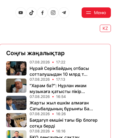
Меню
KZ
Соңғы жаңалықтар
07.08.2026
17:22
Нұрай Серікбайдың отбасы
сотталушыдан 10 млрд т...
07.08.2026
17:13
"Харам ба?": Нұрлан имам
музыкаға қатысты пікір...
07.08.2026
16:54
Жарты жыл ешкім алмаған
Сатыбалдының бұрынғы Ба...
07.08.2026
16:26
Бағдагүл емшіні тағы бір блогер
сотқа берді
07.08.2026
16:16
БҚО денсаулық сақтау