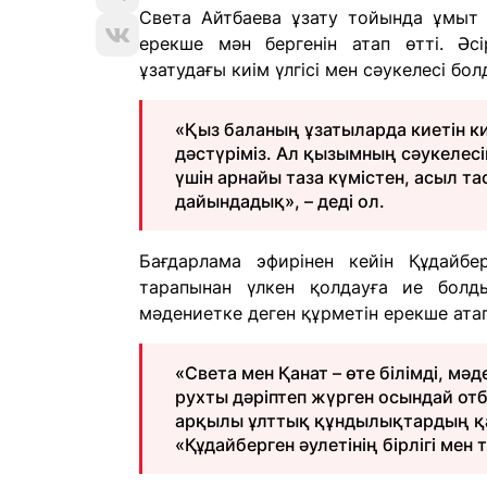
Света Айтбаева ұзату тойында ұмыт б
ерекше мән бергенін атап өтті. Әсі
ұзатудағы киім үлгісі мен сәукелесі бол
«Қыз баланың ұзатыларда киетін киі
дәстүріміз. Ал қызымның сәукелес
үшін арнайы таза күмістен, асыл т
дайындадық», – деді ол.
Бағдарлама эфирінен кейін Құдайбе
тарапынан үлкен қолдауға ие болд
мәдениетке деген құрметін ерекше атап
«Света мен Қанат – өте білімді, мә
рухты дәріптеп жүрген осындай от
арқылы ұлттық құндылықтардың қан
«Құдайберген әулетінің бірлігі мен