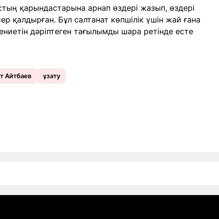
тың қарындастарына арнап өздері жазып, өздері
ер қалдырған. Бұл салтанат көпшілік үшін жай ғана
дениетін дәріптеген тағылымды шара ретінде есте
т Айтбаев
ұзату