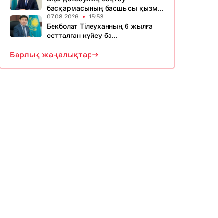
басқармасының басшысы қызм...
07.08.2026
15:53
Бекболат Тілеуханның 6 жылға
сотталған күйеу ба...
Барлық жаңалықтар