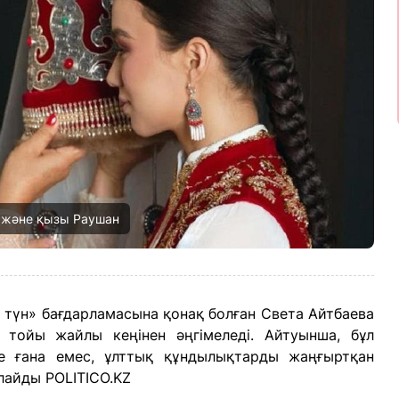
а және қызы Раушан
 түн» бағдарламасына қонақ болған Света Айтбаева
тойы жайлы кеңінен әңгімеледі. Айтуынша, бұл
е ғана емес, ұлттық құндылықтарды жаңғыртқан
лайды POLITICO.KZ