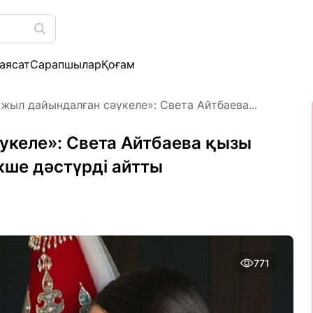
аясат
Сарапшылар
Қоғам
жыл дайындалған сәукеле»: Света Айтбаева...
келе»: Света Айтбаева қызы
ше дәстүрді айтты
771