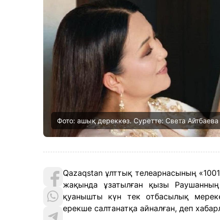
Фото: ашық дереккөз. Суретте: Света Айтбаев
Qazaqstan ұлттық телеарнасының «1001
жақында ұзатылған қызы Раушанның 
қуанышты күн тек отбасылық мерек
ерекше салтанатқа айналған, деп хабар