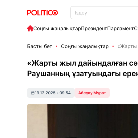
Соңғы жаңалықтар
Президент
Парламент
С
Басты бет
Соңғы жаңалықтар
«Жарты 
«Жарты жыл дайындалған сәу
Раушанның ұзатуындағы ерек
19.12.2025
•
09:54
Айсұлу Мұрат